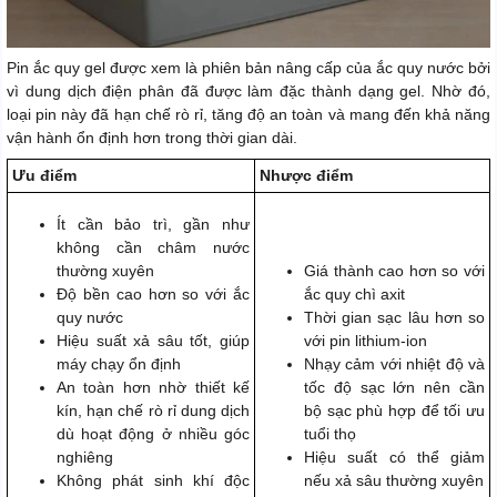
Pin ắc quy gel được xem là phiên bản nâng cấp của ắc quy nước bởi
vì dung dịch điện phân đã được làm đặc thành dạng gel. Nhờ đó,
loại pin này đã hạn chế rò rỉ, tăng độ an toàn và mang đến khả năng
vận hành ổn định hơn trong thời gian dài.
Ưu điểm
Nhược điểm
Ít cần bảo trì, gần như
không cần châm nước
thường xuyên
Giá thành cao hơn so với
Độ bền cao hơn so với ắc
ắc quy chì axit
quy nước
Thời gian sạc lâu hơn so
Hiệu suất xả sâu tốt, giúp
với pin lithium-ion
máy chạy ổn định
Nhạy cảm với nhiệt độ và
An toàn hơn nhờ thiết kế
tốc độ sạc lớn nên cần
kín, hạn chế rò rỉ dung dịch
bộ sạc phù hợp để tối ưu
dù hoạt động ở nhiều góc
tuổi thọ
nghiêng
Hiệu suất có thể giảm
Không phát sinh khí độc
nếu xả sâu thường xuyên