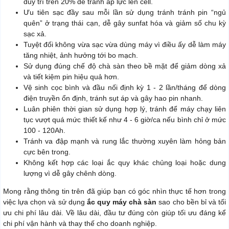
duy trì trên 20% để tránh áp lực lên cell.
Ưu tiên sạc đầy sau mỗi lần sử dụng tránh tránh pin “ngủ
quên” ở trạng thái cạn, dễ gây sunfat hóa và giảm số chu kỳ
sạc xả.
Tuyệt đối không vừa sạc vừa dùng máy vì điều ấy dễ làm máy
tăng nhiệt, ảnh hưởng tới bo mạch.
Sử dụng đúng chế độ chà sàn theo bề mặt để giảm dòng xả
và tiết kiệm pin hiệu quả hơn.
Vệ sinh cọc bình và đầu nối định kỳ 1 - 2 lần/tháng để dòng
điện truyền ổn định, tránh sụt áp và gây hao pin nhanh.
Luân phiên thời gian sử dụng hợp lý, tránh để máy chạy liên
tục vượt quá mức thiết kế như 4 - 6 giờ/ca nếu bình chỉ ở mức
100 - 120Ah.
Tránh va đập mạnh và rung lắc thường xuyên làm hỏng bản
cực bên trong.
Không kết hợp các loại ắc quy khác chủng loại hoặc dung
lượng vì dễ gây chênh dòng.
Mong rằng thông tin trên đã giúp bạn có góc nhìn thực tế hơn trong
việc lựa chọn và sử dụng
ắc quy máy chà sàn
sao cho bền bỉ và tối
ưu chi phí lâu dài. Về lâu dài, đầu tư đúng còn giúp tối ưu đáng kể
chi phí vận hành và thay thế cho doanh nghiệp.