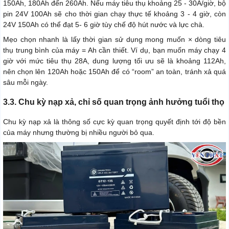
150Ah, 180Ah đến 260Ah. Nếu máy tiêu thụ khoảng 25 - 30A/giờ, bộ
pin 24V 100Ah sẽ cho thời gian chạy thực tế khoảng 3 - 4 giờ, còn
24V 150Ah có thể đạt 5- 6 giờ tùy chế độ hút nước và lực chà.
Mẹo chọn nhanh là lấy thời gian sử dụng mong muốn × dòng tiêu
thụ trung bình của máy = Ah cần thiết. Ví dụ, bạn muốn máy chạy 4
giờ với mức tiêu thụ 28A, dung lượng tối ưu sẽ là khoảng 112Ah,
nên chọn lên 120Ah hoặc 150Ah để có “room” an toàn, tránh xả quá
sâu mỗi ngày.
3.3. Chu kỳ nạp xả, chỉ số quan trọng ảnh hưởng tuổi thọ
Chu kỳ nạp xả là thông số cực kỳ quan trọng quyết định tới độ bền
của máy nhưng thường bị nhiều người bỏ qua.