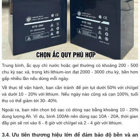
Trung bình, ắc quy chì nước hoặc gel thường có khoảng 200 - 500
chu kỳ sạc xả, trong khi lithium-ion đạt 2000 - 3000 chu kỳ, bền hơn
gấp nhiều lần nếu dùng mỗi ngày.
Về thực tế vận hành, bạn cần tránh để pin tụt dưới 50% với chì/gel
và dưới 10 - 20% với lithium. Nếu ngày nào cũng xả cạn 100%, tuổi
thọ có thể giảm tới 30- 40%.
Ngoài ra, bạn nên chọn bộ sạc có dòng sạc bằng khoảng 10 - 20%
dung lượng Ah. Ví dụ, bình 100Ah nên dùng sạc 10A - 20A, thời gian
đầy pin sẽ rơi vào 6 - 8 giờ với chì/gel và 2 - 4 giờ với lithium.
3.4. Ưu tiên thương hiệu lớn để đảm bảo độ bền và an