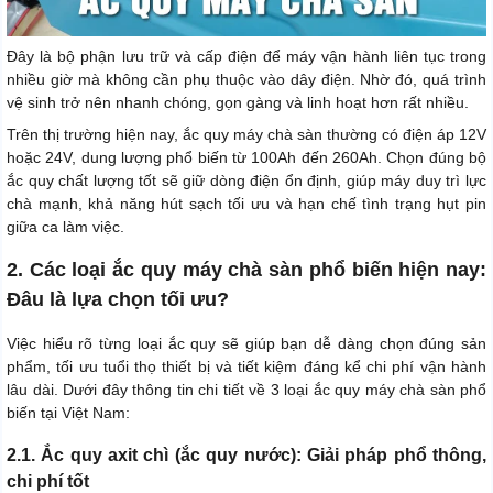
Đây là bộ phận lưu trữ và cấp điện để máy vận hành liên tục trong
nhiều giờ mà không cần phụ thuộc vào dây điện. Nhờ đó, quá trình
vệ sinh trở nên nhanh chóng, gọn gàng và linh hoạt hơn rất nhiều.
Trên thị trường hiện nay, ắc quy máy chà sàn thường có điện áp 12V
hoặc 24V, dung lượng phổ biến từ 100Ah đến 260Ah. Chọn đúng bộ
ắc quy chất lượng tốt sẽ giữ dòng điện ổn định, giúp máy duy trì lực
chà mạnh, khả năng hút sạch tối ưu và hạn chế tình trạng hụt pin
giữa ca làm việc.
2. Các loại ắc quy máy chà sàn phổ biến hiện nay:
Đâu là lựa chọn tối ưu?
Việc hiểu rõ từng loại ắc quy sẽ giúp bạn dễ dàng chọn đúng sản
phẩm, tối ưu tuổi thọ thiết bị và tiết kiệm đáng kể chi phí vận hành
lâu dài. Dưới đây thông tin chi tiết về 3 loại ắc quy máy chà sàn phổ
biến tại Việt Nam:
2.1. Ắc quy axit chì (ắc quy nước): Giải pháp phổ thông,
chi phí tốt