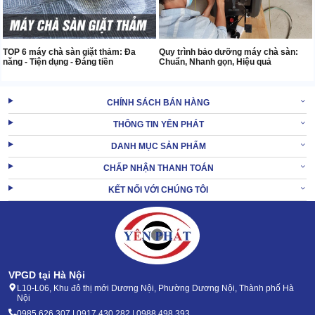
TOP 6 máy chà sàn giặt thảm: Đa
Quy trình bảo dưỡng máy chà sàn:
năng - Tiện dụng - Đáng tiền
Chuẩn, Nhanh gọn, Hiệu quả
CHÍNH SÁCH BÁN HÀNG
THÔNG TIN YÊN PHÁT
DANH MỤC SẢN PHẨM
CHẤP NHẬN THANH TOÁN
KẾT NỐI VỚI CHÚNG TÔI
VPGD tại Hà Nội
L10-L06, Khu đô thị mới Dương Nội, Phường Dương Nội, Thành phố Hà
Nội
0985.626.307 | 0917.430.282 | 0988.498.393