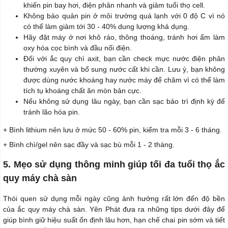
khiến pin bay hơi, điện phân nhanh và giảm tuổi thọ cell.
Không bảo quản pin ở môi trường quá lạnh với 0 độ C vì nó
có thể làm giảm tới 30 - 40% dung lượng khả dụng.
Hãy đặt máy ở nơi khô ráo, thông thoáng, tránh hơi ẩm làm
oxy hóa cọc bình và đầu nối điện.
Đối với ắc quy chì axit, bạn cần check mực nước điện phân
thường xuyên và bổ sung nước cất khi cần. Lưu ý, bạn không
được dùng nước khoáng hay nước máy để châm vì có thể làm
tích tụ khoáng chất ăn mòn bản cực.
Nếu không sử dụng lâu ngày, bạn cần sạc bảo trì định kỳ để
tránh lão hóa pin.
+ Bình lithium nên lưu ở mức 50 - 60% pin, kiểm tra mỗi 3 - 6 tháng.
+ Bình chì/gel nên sạc đầy và sạc bù mỗi 1 - 2 tháng.
5. Mẹo sử dụng thông minh giúp tối đa tuổi thọ ắc
quy máy chà sàn
Thói quen sử dụng mỗi ngày cũng ảnh hưởng rất lớn đến độ bền
của ắc quy máy chà sàn. Yên Phát đưa ra những tips dưới đây để
giúp bình giữ hiệu suất ổn định lâu hơn, hạn chế chai pin sớm và tiết