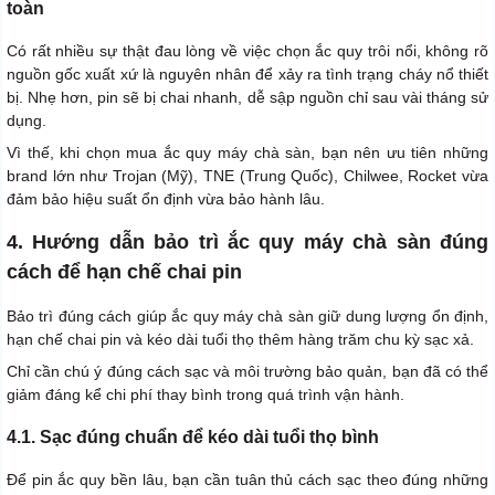
toàn
Có rất nhiều sự thật đau lòng về việc chọn ắc quy trôi nổi, không rõ
nguồn gốc xuất xứ là nguyên nhân để xảy ra tình trạng cháy nổ thiết
bị. Nhẹ hơn, pin sẽ bị chai nhanh, dễ sập nguồn chỉ sau vài tháng sử
dụng.
Vì thế, khi chọn mua ắc quy máy chà sàn, bạn nên ưu tiên những
brand lớn như Trojan (Mỹ), TNE (Trung Quốc), Chilwee, Rocket vừa
đảm bảo hiệu suất ổn định vừa bảo hành lâu.
4. Hướng dẫn bảo trì ắc quy máy chà sàn đúng
cách để hạn chế chai pin
Bảo trì đúng cách giúp ắc quy máy chà sàn giữ dung lượng ổn định,
hạn chế chai pin và kéo dài tuổi thọ thêm hàng trăm chu kỳ sạc xả.
Chỉ cần chú ý đúng cách sạc và môi trường bảo quản, bạn đã có thể
giảm đáng kể chi phí thay bình trong quá trình vận hành.
4.1. Sạc đúng chuẩn để kéo dài tuổi thọ bình
Để pin ắc quy bền lâu, bạn cần tuân thủ cách sạc theo đúng những