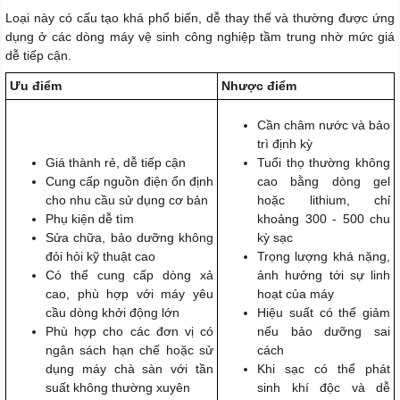
Loại này có cấu tạo khá phổ biến, dễ thay thế và thường được ứng
dụng ở các dòng máy vệ sinh công nghiệp tầm trung nhờ mức giá
dễ tiếp cận.
Ưu điểm
Nhược điểm
Cần châm nước và bảo
trì định kỳ
Giá thành rẻ, dễ tiếp cận
Tuổi thọ thường không
Cung cấp nguồn điện ổn định
cao bằng dòng gel
cho nhu cầu sử dụng cơ bản
hoặc lithium, chỉ
Phụ kiện dễ tìm
khoảng 300 - 500 chu
Sửa chữa, bảo dưỡng không
kỳ sạc
đỏi hỏi kỹ thuật cao
Trọng lượng khá nặng,
Có thể cung cấp dòng xả
ảnh hưởng tới sự linh
cao, phù hợp với máy yêu
hoạt của máy
cầu dòng khởi động lớn
Hiệu suất có thể giảm
Phù hợp cho các đơn vị có
nếu bảo dưỡng sai
ngân sách hạn chế hoặc sử
cách
dụng máy chà sàn với tần
Khi sạc có thể phát
suất không thường xuyên
sinh khí độc và dễ