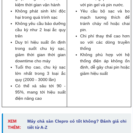
kiệm thời gian vận hành
với pin gel và pin nước.
Không phát sinh khí độc
Yêu cầu bộ sạc và bo
hại trong quá trình sạc
mạch tương thích để
Không yêu cầu bảo dưỡng
tránh cháy nổ hoặc chai
cầu kỳ như 2 loại ắc quy
pin.
trên
Chi phí thay thế cao hơn
Duy trì hiệu suất ổn định
so với các dòng truyền
trong suốt chu kỳ sạc,
thống
giảm thời gian thời gian
Không phù hợp với hệ
downtime cho máy
thống điện áp không ổn
Tuổi thọ cao, chu kỳ sạc
định, dễ gây chai pin hoặc
lớn nhất trong 3 loại ắc
giảm hiệu suất
quy (2000 - 3000 lần)
Có thể xả sâu tới 90 -
95%, mang tới hiệu suất
điện năng cao
XEM
Máy chà sàn Clepro có tốt không? Đánh giá chi
THÊM:
tiết từ A-Z