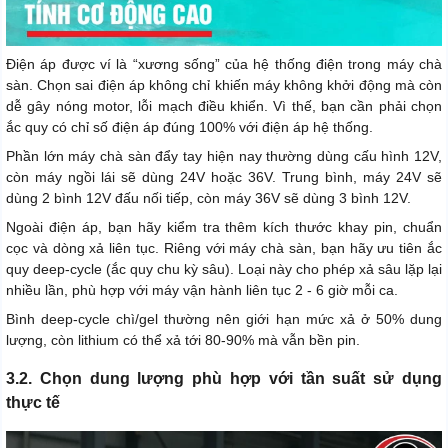
Điện áp được ví là “xương sống” của hệ thống điện trong máy chà
sàn. Chọn sai điện áp không chỉ khiến máy không khởi động mà còn
dễ gây nóng motor, lỗi mạch điều khiển. Vì thế, bạn cần phải chọn
ắc quy có chỉ số điện áp đúng 100% với điện áp hệ thống.
Phần lớn máy chà sàn đẩy tay hiện nay thường dùng cấu hình 12V,
còn máy ngồi lái sẽ dùng 24V hoặc 36V. Trung bình, máy 24V sẽ
dùng 2 bình 12V đấu nối tiếp, còn máy 36V sẽ dùng 3 bình 12V.
Ngoài điện áp, bạn hãy kiểm tra thêm kích thước khay pin, chuẩn
cọc và dòng xả liên tục. Riêng với máy chà sàn, bạn hãy ưu tiên ắc
quy deep-cycle (ắc quy chu kỳ sâu). Loại này cho phép xả sâu lặp lại
nhiều lần, phù hợp với máy vận hành liên tục 2 - 6 giờ mỗi ca.
Bình deep-cycle chì/gel thường nên giới hạn mức xả ở 50% dung
lượng, còn lithium có thể xả tới 80-90% mà vẫn bền pin.
3.2. Chọn dung lượng phù hợp với tần suất sử dụng
thực tế