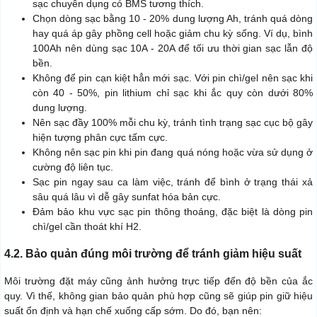
sạc chuyên dụng có BMS tương thích.
Chọn dòng sạc bằng 10 - 20% dung lượng Ah, tránh quá dòng
hay quá áp gây phồng cell hoặc giảm chu kỳ sống. Ví dụ, bình
100Ah nên dùng sạc 10A - 20A để tối ưu thời gian sạc lẫn độ
bền.
Không để pin cạn kiệt hẳn mới sạc. Với pin chì/gel nên sạc khi
còn 40 - 50%, pin lithium chỉ sạc khi ắc quy còn dưới 80%
dung lượng.
Nên sạc đầy 100% mỗi chu kỳ, tránh tình trạng sạc cục bộ gây
hiện tượng phân cực tấm cực.
Không nên sạc pin khi pin đang quá nóng hoặc vừa sử dụng ở
cường độ liên tục.
Sạc pin ngay sau ca làm việc, tránh để bình ở trạng thái xả
sâu quá lâu vì dễ gây sunfat hóa bản cực.
Đảm bảo khu vực sạc pin thông thoáng, đặc biệt là dòng pin
chì/gel cần thoát khí H2.
4.2. Bảo quản đúng môi trường để tránh giảm hiệu suất
Môi trường đặt máy cũng ảnh hưởng trực tiếp đến độ bền của ắc
quy. Vì thế, không gian bảo quản phù hợp cũng sẽ giúp pin giữ hiệu
suất ổn định và hạn chế xuống cấp sớm. Do đó, bạn nên: