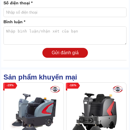
Số điện thoại *
Bình luận *
Gửi đánh giá
Sản phẩm khuyến mại
19
16
Máy có khả năng loại bỏ cả rác và bụi bẩn với hiệu suất lên tới
99,98%. Tất cả những rác thải và bụi thô, bụi tinh trong khu vực vệ
sinh đều được xe thu hồi.
Điều này là do xe trang bị hệ thống Flexible Footprint bàn chải đa
năng. Linh kiện trên ma sát tốt hơn với mặt sàn, không để bất kể
thành phần gây hại nào có thể “lọt lưới”.