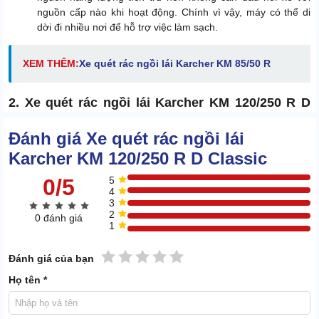
nguồn cấp nào khi hoạt động. Chính vì vậy, máy có thể di
dời đi nhiều nơi để hỗ trợ việc làm sạch.
XEM THÊM:
Xe quét rác ngồi lái Karcher KM 85/50 R
2. Xe quét rác ngồi lái Karcher KM 120/250 R D
Classic có hiệu quả làm sạch thế nào?
Đánh giá Xe quét rác ngồi lái
Hiệu quả làm sạch của xe quét rác ngồi lái Karcher KM 120/250 R
Karcher KM 120/250 R D Classic
D Classic được đánh giá 10/10. Và bạn cũng sẽ đồng tình khi nhìn
vào 3 khía cạnh dưới đây:
0/5
5
4
3
Hiệu suất làm sạch:
2
0 đánh giá
1
1 sao
2 sao
3 sao
4 sao
5 sao
Đánh giá của bạn
Họ tên *