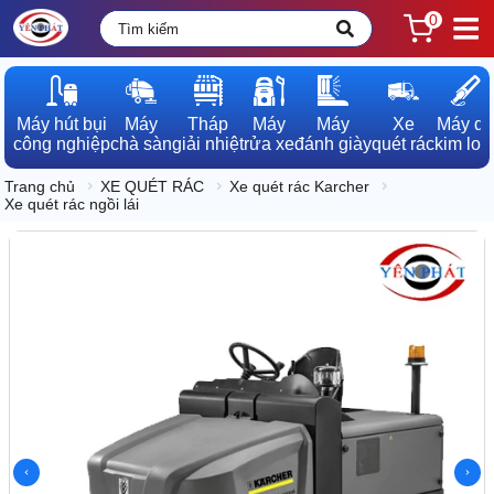
0
Máy hút bụi

Máy

Tháp

Máy

Máy

Xe

Máy dò

công nghiệp
chà sàn
giải nhiệt
rửa xe
đánh giày
quét rác
kim loạ
Trang chủ
XE QUÉT RÁC
Xe quét rác Karcher
Xe quét rác ngồi lái