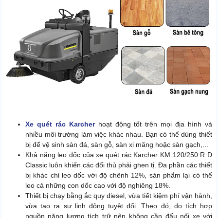
Xe quét rác Karcher
hoạt động tốt trên mọi địa hình và
nhiều môi trường làm việc khác nhau. Bạn có thể dùng thiết
bị để vệ sinh sàn đá, sàn gỗ, sàn xi măng hoặc sàn gạch,...
Khả năng leo dốc của xe quét rác Karcher KM 120/250 R D
Classic luôn khiến các đối thủ phải ghen tị. Đa phần các thiết
bị khác chỉ leo dốc với độ chênh 12%, sản phẩm lại có thể
leo cả những con dốc cao với độ nghiêng 18%.
Thiết bị chạy bằng ắc quy diesel, vừa tiết kiệm phí vận hành,
vừa tạo ra sự linh động tuyệt đối. Theo đó, do tích hợp
nguồn năng lượng tích trữ nên không cần đấu nối xe với