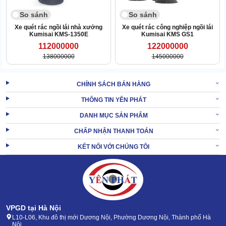
Sức bền khi làm sạch
So sánh
So sánh
Karcher KM 120/250 R D Classic có thể duy trì năng lực làm việc
Xe quét rác ngồi lái nhà xưởng
Xe quét rác công nghiệp ngồi lái
của mình trong suốt 6-8 tiếng. Vậy nên, khi cần vệ sinh mặt sàn
Kumisai KMS-1350E
Kumisai KMS GS1
với quy mô lớn, bạn có thể tìm đến thiết bị này.
112000000
122000000
138000000
145000000
CHÍNH SÁCH BÁN HÀNG
THÔNG TIN YÊN PHÁT
DANH MỤC SẢN PHẨM
CHẤP NHẬN THANH TOÁN
KẾT NỐI VỚI CHÚNG TÔI
VPGD tại Hà Nội
L10-L06, Khu đô thị mới Dương Nội, Phường Dương Nội, Thành phố Hà
Nội