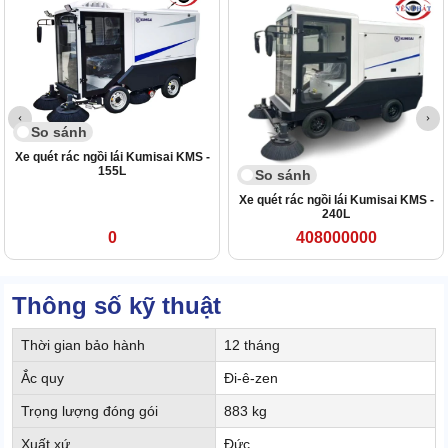
So sánh
Xe quét rác ngồi lái Kumisai KMS -
155L
So sánh
Xe quét rác ngồi lái Kumisai KMS -
240L
0
408000000
Thông số kỹ thuật
Thời gian bảo hành
12 tháng
Ắc quy
Đi-ê-zen
Trọng lượng đóng gói
883 kg
Xuất xứ
Đức