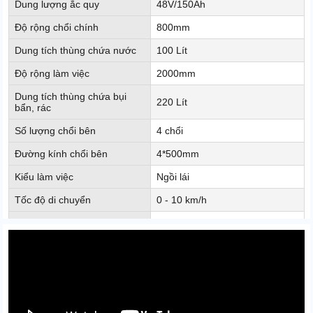
Dung lượng ắc quy
48V/150Ah
Độ rộng chổi chính
800mm
Dung tích thùng chứa nước
100 Lít
Độ rộng làm việc
2000mm
Dung tích thùng chứa bụi
220 Lít
bẩn, rác
Số lượng chổi bên
4 chổi
Đường kính chổi bên
4*500mm
Kiểu làm việc
Ngồi lái
Tốc độ di chuyển
0 - 10 km/h
Kích thước sản phẩm
2100 x 2000 x 2000mm
Trọng lượng sản phẩm
872kg
Tổng công suất
3160W
Thời gian làm việc liên tục
4 - 6h