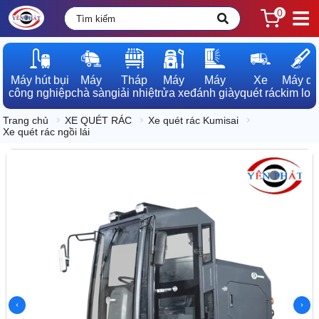
0
Máy hút bụi

Máy

Tháp

Máy

Máy

Xe

Máy dò

công nghiệp
chà sàn
giải nhiệt
rửa xe
đánh giày
quét rác
kim loạ
Trang chủ
XE QUÉT RÁC
Xe quét rác Kumisai
Xe quét rác ngồi lái