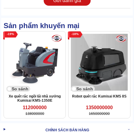
Gửi đánh giá
Sản phẩm khuyến mại
19
18
So sánh
So sánh
Vậy nên, bạn có thể làm sạch trên phạm vi hàng chục nghìn m2
Xe quét rác ngồi lái nhà xưởng
Robot quét rác Kumisai KMS 8S
Kumisai KMS-1350E
với sự hỗ trợ của máy.
112000000
1350000000
Tiết kiệm công sức và chi phí bỏ ra
138000000
1650000000
Tính toán thực tế cho thấy năng lực vệ sinh của
xe quét rác ngồi
lái nhà xưởng
tương đương với sức làm việc của 20 nhân công.
CHÍNH SÁCH BÁN HÀNG