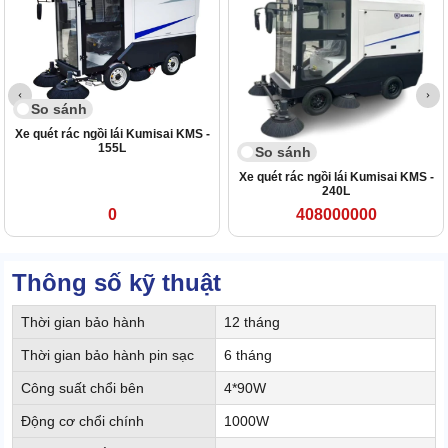
So sánh
Xe quét rác ngồi lái Kumisai KMS -
155L
So sánh
Xe quét rác ngồi lái Kumisai KMS -
240L
0
408000000
Thông số kỹ thuật
Thời gian bảo hành
12 tháng
Thời gian bảo hành pin sạc
6 tháng
Công suất chổi bên
4*90W
Động cơ chổi chính
1000W