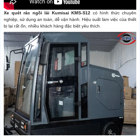
Hiệu suất làm việc
24600m2/h
Động cơ lái
1800W
Xe quét rác ngồi lái Kumisai KMS-S12
có hình thức chuyên
nghiệp, sử dụng an toàn, dễ vận hành. Hiệu suất làm việc của thiết
Xuất xứ
Chính hãng
bị lại rất ổn, nhiều khách hàng đặc biệt yêu thích.