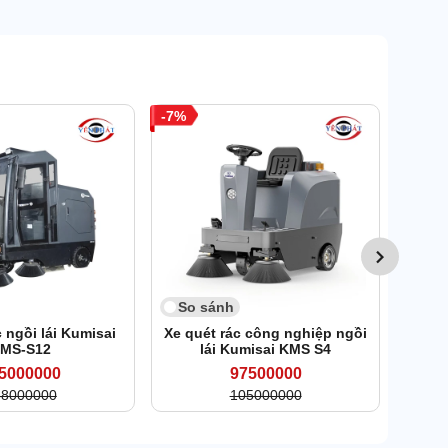
7
So 
Xe q
So sánh
c ngồi lái Kumisai
Xe quét rác công nghiệp ngồi
MS-S12
lái Kumisai KMS S4
5000000
97500000
68000000
105000000