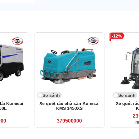
12
So sánh
So sánh
lái Kumisai
Xe quét rác chà sàn Kumisai
Xe quét rá
00L
KMS 1450XS
K
23
000
379500000
2