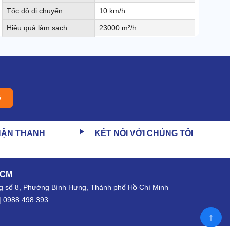
Tốc độ di chuyển
10 km/h
Hiệu quả làm sạch
23000 m²/h
Tốc độ tối đa
6 km/h
Chiều rộng quét
2200 mm
Đường kính chổi bên
500mm*4
Thời gian bảo hành
12 tháng
ý
Khả năng leo dốc
20%
Dung tích thùng chứa
HẬN THANH
KẾT NỐI VỚI CHÚNG TÔI
200 Lít
nước
Dung tích thùng chứa bụi
240 Lít
bẩn, rác
HCM
Công suất chổi bên
4*90W
 số 8, Phường Bình Hưng, Thành phố Hồ Chí Minh
Thời gian làm việc liên
| 0988.498.393
6 - 8h
tục
↑