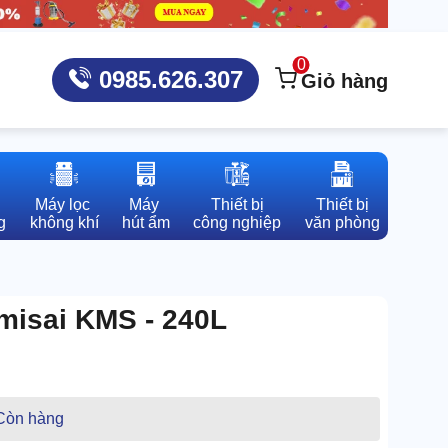
0
0985.626.307
Giỏ hàng
Máy lọc 

Máy 

Thiết bị

Thiết bị

g
không khí
hút ẩm
công nghiệp
văn phòng
umisai KMS - 240L
Còn hàng