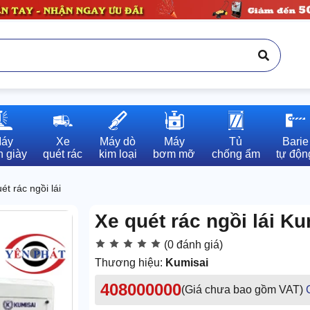
áy

Xe

Máy dò

Máy

Tủ

Barie

 giày
quét rác
kim loại
bơm mỡ
chống ẩm
tự độn
ét rác ngồi lái
Xe quét rác ngồi lái K
(0 đánh giá)
Thương hiệu:
Kumisai
408000000
(Giá chưa bao gồm VAT)