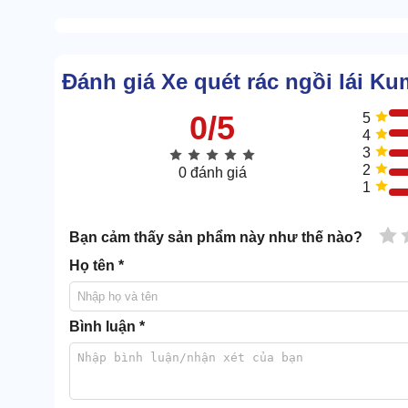
Đánh giá Xe quét rác ngồi lái Ku
0/5
5
4
3
2
0 đánh giá
1
1 
Bạn cảm thấy sản phẩm này như thế nào?
Họ tên *
Bình luận *