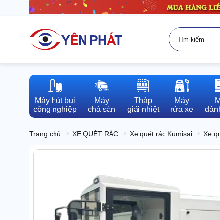
Máy hút bụi

Máy

Tháp

Máy

M
công nghiệp
chà sàn
giải nhiệt
rửa xe
đánh
Trang chủ
XE QUÉT RÁC
Xe quét rác Kumisai
Xe qu