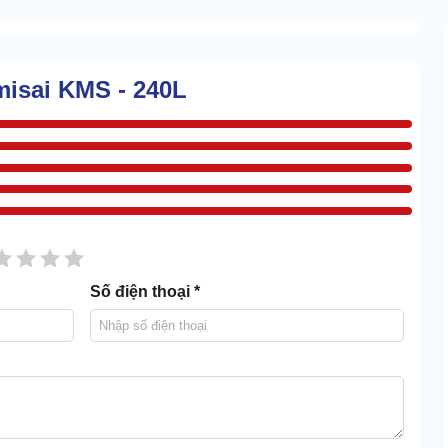
misai KMS - 240L
sao
2 sao
3 sao
4 sao
5 sao
Số điện thoại *