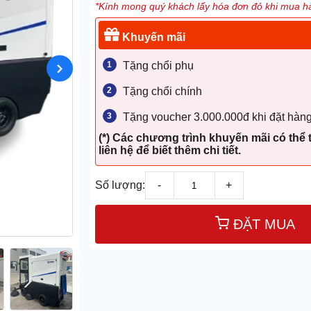
*Kính mong quý khách lấy hóa đơn đỏ khi mua hà
Khuyến mãi
Tặng chổi phụ
Tặng chổi chính
Tặng voucher 3.000.000đ khi đặt hàng
(*) Các chương trình khuyến mãi có thể 
liên hệ để biết thêm chi tiết.
Số lượng:
-
+
ĐẶT MUA