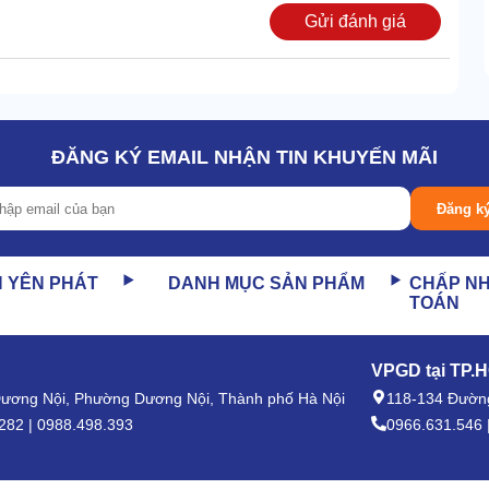
Gửi đánh giá
ĐĂNG KÝ EMAIL NHẬN TIN KHUYẾN MÃI
Đăng k
N YÊN PHÁT
DANH MỤC SẢN PHẨM
CHẤP N
TOÁN
VPGD tại TP.
 Dương Nội, Phường Dương Nội, Thành phố Hà Nội
118-134 Đường
282 | 0988.498.393
0966.631.546 