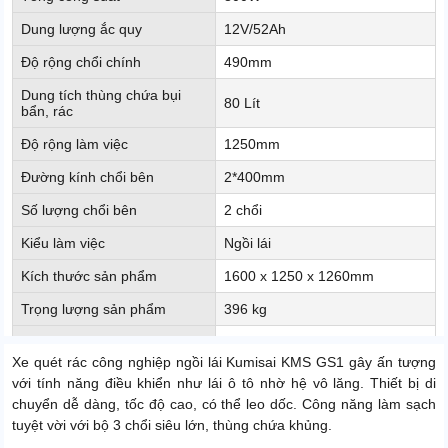
Dung lượng ắc quy
12V/52Ah
Độ rộng chổi chính
490mm
Dung tích thùng chứa bụi
80 Lít
bẩn, rác
Độ rộng làm việc
1250mm
Đường kính chổi bên
2*400mm
Số lượng chổi bên
2 chổi
Kiểu làm việc
Ngồi lái
Kích thước sản phẩm
1600 x 1250 x 1260mm
Trọng lượng sản phẩm
396 kg
Thời gian làm việc liên tục
3 - 5h
Xe quét rác công nghiệp ngồi lái Kumisai KMS GS1 gây ấn tượng
Xuất xứ
Chính hãng
với tính năng điều khiển như lái ô tô nhờ hệ vô lăng. Thiết bị di
chuyển dễ dàng, tốc độ cao, có thể leo dốc. Công năng làm sạch
tuyệt vời với bộ 3 chổi siêu lớn, thùng chứa khủng.