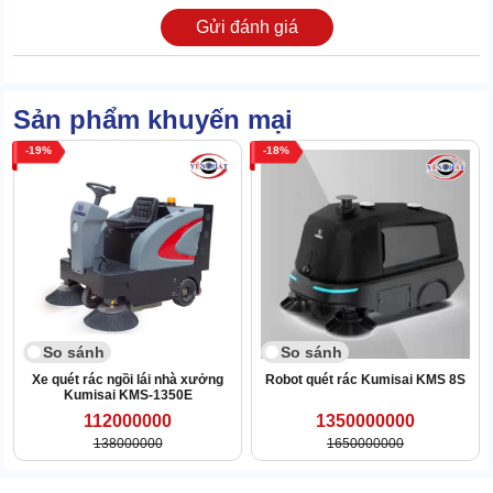
Gửi đánh giá
Sản phẩm khuyến mại
19
18
So sánh
So sánh
Máy siêu cơ động với motor di chuyển riêng có công suất 800W.
Xe quét rác ngồi lái nhà xưởng
Robot quét rác Kumisai KMS 8S
Do đó mà có thể chạy êm trên đường kể cả khi lên dốc.
Kumisai KMS-1350E
112000000
1350000000
1.3 Máy dùng acquy nên siêu cơ động
138000000
1650000000
Vì là dòng xe ngồi lái nên máy dùng bình acquy để tạo sự cơ