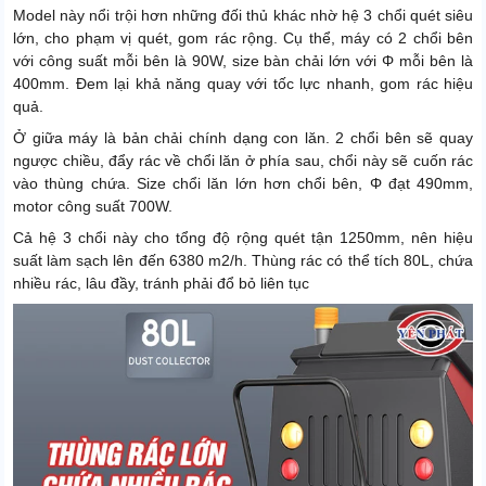
Model này nổi trội hơn những đối thủ khác nhờ hệ 3 chổi quét siêu
lớn, cho phạm vị quét, gom rác rộng. Cụ thể, máy có 2 chổi bên
với công suất mỗi bên là 90W, size bàn chải lớn với Φ mỗi bên là
400mm. Đem lại khả năng quay với tốc lực nhanh, gom rác hiệu
quả.
Ở giữa máy là bản chải chính dạng con lăn. 2 chổi bên sẽ quay
ngược chiều, đẩy rác về chổi lăn ở phía sau, chổi này sẽ cuốn rác
vào thùng chứa. Size chổi lăn lớn hơn chổi bên, Φ đạt 490mm,
motor công suất 700W.
Cả hệ 3 chổi này cho tổng độ rộng quét tận 1250mm, nên hiệu
suất làm sạch lên đến 6380 m2/h. Thùng rác có thể tích 80L, chứa
nhiều rác, lâu đầy, tránh phải đổ bỏ liên tục