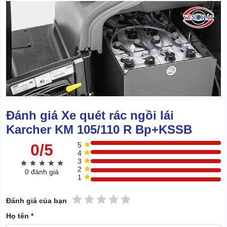
Đánh giá Xe quét rác ngồi lái
Karcher KM 105/110 R Bp+KSSB
0/5
5
4
3
2
0 đánh giá
1
Vậy nên, bạn có thể lái xe đi xa khỏi điểm tập kết ban đầu để hỗ
1 sao
2 sao
3 sao
4 sao
5 sao
trợ việc vệ sinh.
Đánh giá của bạn
Họ tên *
Thùng đựng rác siêu khủng