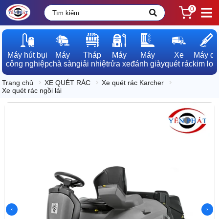
0
Máy hút bụi

Máy

Tháp

Máy

Máy

Xe

Máy dò

công nghiệp
chà sàn
giải nhiệt
rửa xe
đánh giày
quét rác
kim loạ
Trang chủ
XE QUÉT RÁC
Xe quét rác Karcher
Xe quét rác ngồi lái