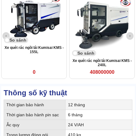
So sánh
Xe quét rác ngồi lái Kumisai KMS -
155L
So sánh
Xe quét rác ngồi lái Kumisai KMS -
240L
0
408000000
Thông số kỹ thuật
Thời gian bảo hành
12 tháng
Thời gian bảo hành pin sạc
6 tháng
Ắc quy
24 V/AH
Trọng lượng đóng gói
410 kg