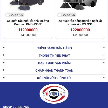
So sánh
So sánh
Đặc biệt, tốc độ làm sạch của
xe quét rác công nghiệp
cũng vô
Xe quét rác ngồi lái nhà xưởng
Xe quét rác công nghiệp ngồi lái
Kumisai KMS-1350E
Kumisai KMS GS1
cùng đáng nể. Trong 1 giờ vận hành, máy vệ sinh được 8700m2
112000000
122000000
mặt sàn.
138000000
145000000
Bảng kiểm soát cực tiện ích
Bảng điều khiển máy không nằm gần vô lăng mà tách biệt hoàn
CHÍNH SÁCH BÁN HÀNG
toàn, định vị ở phía hông bên trái của người lái.
THÔNG TIN YÊN PHÁT
Bộ phận này có độ cao vừa tầm, dễ dàng thay đổi góc độ, thiết kế
DANH MỤC SẢN PHẨM
dễ hiểu. Vậy nên, tiện cho việc kiểm soát công năng máy.
CHẤP NHẬN THANH TOÁN
KẾT NỐI VỚI CHÚNG TÔI
VPGD tại Hà Nội