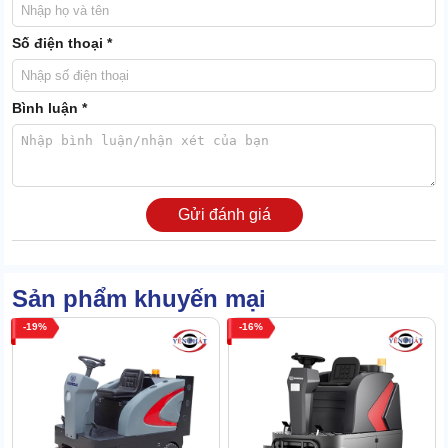
Thùng chứa của máy siêu rộng, dung tích tổng lên tới 110l. Mỗi
ngày bạn chỉ cần xả thải 1 lần, không phải đổ rác liên tục như
Số điện thoại *
nhiều dòng máy cỡ nhỏ.
Làm sạch nhanh, hiệu suất loại bỏ rác xấp xỉ 100%
Bình luận *
Thiết bị có độ rộng làm việc gần 1,5m, chổi có sợi cước siêu bền.
Tạo lực ma sát tốt nên giúp dọn rác siêu ấn tượng.
Gửi đánh giá
Sản phẩm khuyến mại
19
16