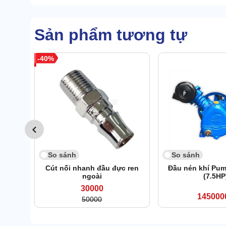
Sản phẩm tương tự
40
So sánh
So sánh
Cút nối nhanh đầu đực ren
Đầu nén khí Pu
ngoài
(7.5HP
30000
145000
50000