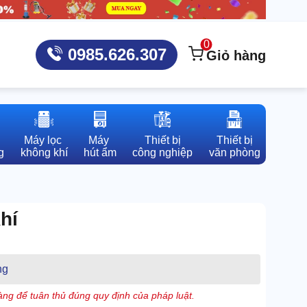
0
0985.626.307
Giỏ hàng
Máy lọc 

Máy 

Thiết bị

Thiết bị

g
không khí
hút ẩm
công nghiệp
văn phòng
hí
ng
ng để tuân thủ đúng quy định của pháp luật.