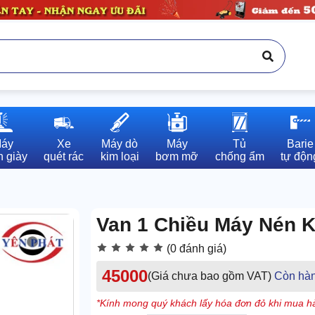
áy

Xe

Máy dò

Máy

Tủ

Barie

 giày
quét rác
kim loại
bơm mỡ
chống ẩm
tự độn
Van 1 Chiều Máy Nén K
(0 đánh giá)
45000
(Giá chưa bao gồm VAT)
Còn hà
*Kính mong quý khách lấy hóa đơn đỏ khi mua hà