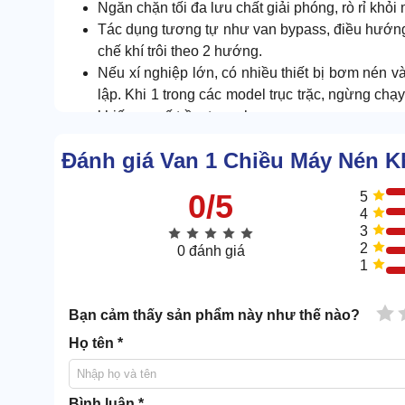
Ngăn chặn tối đa lưu chất giải phóng, rò rỉ khỏi 
Tác dụng tương tự như van bypass, điều hướn
chế khí trôi theo 2 hướng.
Nếu xí nghiệp lớn, có nhiều thiết bị bơm nén và
lập. Khi 1 trong các model trục trặc, ngừng chạ
khiến sự cố trầm trọng hơn.
2. Cấu tạo, nguyên lý vận hành van 1 c
Đánh giá Van 1 Chiều Máy Nén K
Để mua van 1 chiều tốt nhất, tương xứng với thiết b
0/5
5
4
hành từ A - Z.
3
2
0 đánh giá
2.1. Cấu tạo
1
Van khí 1 chiều được đo đạc, sản xuất bởi các chuy
1 
nhau tạo thành kết cấu siêu bền:
Bạn cảm thấy sản phẩm này như thế nào?
Họ tên *
Bình luận *