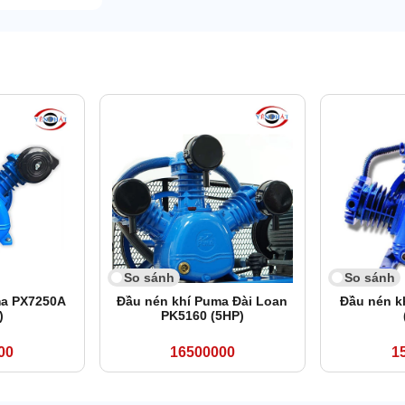
So sánh
So sánh
ma PX7250A
Đầu nén khí Puma Đài Loan
Đầu nén k
)
PK5160 (5HP)
00
16500000
1