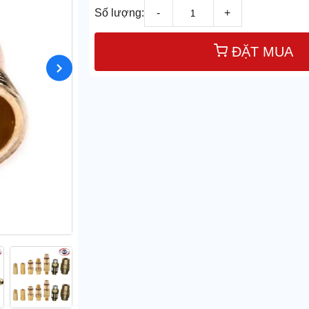
Số lượng:
-
+
ĐẶT MUA