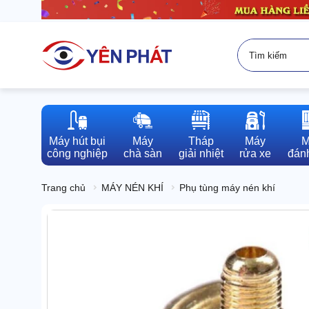
Máy hút bụi

Máy

Tháp

Máy

M
công nghiệp
chà sàn
giải nhiệt
rửa xe
đánh
Trang chủ
MÁY NÉN KHÍ
Phụ tùng máy nén khí