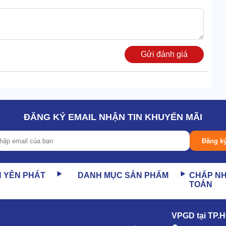
Gửi đánh giá
ĐĂNG KÝ EMAIL NHẬN TIN KHUYẾN MÃI
Đăng k
N YÊN PHÁT
DANH MỤC SẢN PHẨM
CHẤP N
TOÁN
VPGD tại TP.