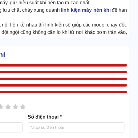
máy, giữ hiệu suất khí nén tạo ra cao nhất.
g lưu chất chảy xung quanh
linh kiện máy nén khí
để hạn
 nối liền kề nhau thì linh kiện sẽ giúp các model chạy độc
y đột ngột cũng không cần lo khí từ nơi khác bơm tràn vào,
hiều máy nén hơi
hí
ị trước tiên phải nắm bắt kết cấu, cách phụ kiện này vận
ên gia hàng đầu, các chi tiết nhỏ gọn được ghép nối với
sao
2 sao
3 sao
4 sao
5 sao
Số điện thoại *