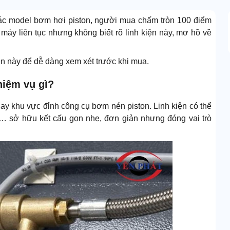
các model bơm hơi piston, người mua chấm tròn 100 điểm
máy liên tục nhưng không biết rõ linh kiện này, mơ hồ về
kiện này để dễ dàng xem xét trước khi mua.
hiệm vụ gì?
gay khu vực đỉnh công cụ bơm nén piston. Linh kiện có thể
í… sở hữu kết cấu gọn nhẹ, đơn giản nhưng đóng vai trò