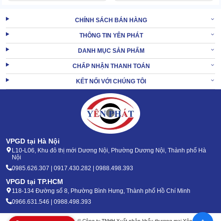
CHÍNH SÁCH BÁN HÀNG
THÔNG TIN YÊN PHÁT
Máy có thiết kế nhỏ gọn nhưng hiệu quả hoạt động không kém các
DANH MỤC SẢN PHẨM
mẫu máy công nghiệp tại cửa hàng. Bởi lưu lượng nước lên tới 6 -
CHẤP NHẬN THANH TOÁN
7 lít/phút.
KẾT NỐI VỚI CHÚNG TÔI
2.2 Tự hút hiện đại, tiết kiệm nước phun rửa
Máy rửa xe
có khả năng tự hút nước từ xô, chậu, không cần phải
gắn vào vòi nước trực tiếp. Đặc biệt phù hợp cho gia đình không
có hệ thống nước ngoài trời.
VPGD tại Hà Nội
Ngoài ra, máy rửa xe gia đình JET-1800 cũng có hệ thống phun
L10-L06, Khu đô thị mới Dương Nội, Phường Dương Nội, Thành phố Hà
sương, phù hợp rửa khu vực diện rộng.
Nội
Giúp tiết kiệm nước tối đa mà vẫn đạt hiệu quả rửa cao.
0985.626.307 | 0917.430.282 | 0988.498.393
VPGD tại TP.HCM
2.3 Thiết kế tiện dụng, dễ dùng
118-134 Đường số 8, Phường Bình Hưng, Thành phố Hồ Chí Minh
0966.631.546 | 0988.498.393
Bản quyền 2020 - 2026 – © Công ty TNHH Xuất nhập khẩu thương mại Yên Phát