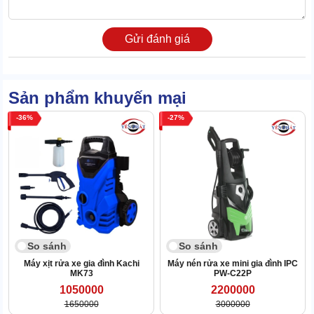
XEM THÊM:
Máy rửa xe mini gia đình JET2000 giá rẻ
Gửi đánh giá
2. Sức hút của máy rửa xe mini JET-1800
2.1 Công suất khủng, áp nước mạnh, xịt siêu khỏe
Sản phẩm khuyến mại
Công suất máy rất lớn, áp lực mạnh nên tạo đường xịt siêu khỏe,
phù hợp với nhu cầu phun rửa xe ngay tại nhà.
36
27
So sánh
So sánh
Máy xịt rửa xe gia đình Kachi
Máy nén rửa xe mini gia đình IPC
MK73
PW-C22P
1050000
2200000
1650000
3000000