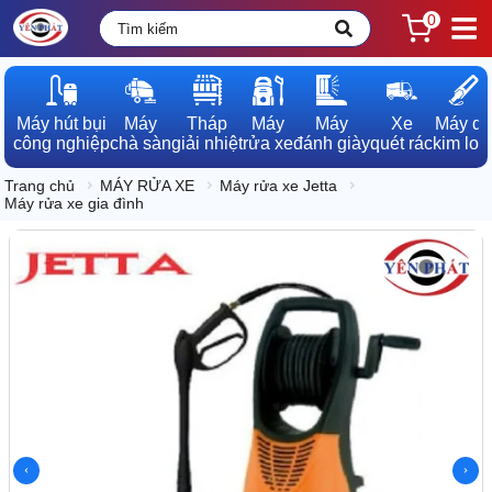
0
Máy hút bụi

Máy

Tháp

Máy

Máy

Xe

Máy dò

công nghiệp
chà sàn
giải nhiệt
rửa xe
đánh giày
quét rác
kim loạ
Trang chủ
MÁY RỬA XE
Máy rửa xe Jetta
Máy rửa xe gia đình