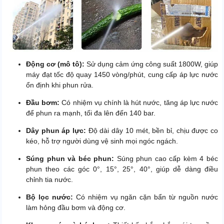
Động cơ (mô tô):
Sử dụng cảm ứng công suất 1800W, giúp
máy đạt tốc độ quay 1450 vòng/phút, cung cấp áp lực nước
ổn định khi phun rửa.
Đầu bơm:
Có nhiệm vụ chính là hút nước, tăng áp lực nước
để phun ra mạnh, tối đa lên đến 140 bar.
Dây phun áp lực:
Độ dài dây 10 mét, bền bỉ, chịu được co
kéo, hỗ trợ người dùng vệ sinh mọi ngóc ngách.
Súng phun và béc phun:
Súng phun cao cấp kèm 4 béc
phun theo các góc 0°, 15°, 25°, 40°, giúp dễ dàng điều
chỉnh tia nước.
Bộ lọc nước:
Có nhiệm vụ ngăn cặn bẩn từ nguồn nước
làm hỏng đầu bơm và động cơ.