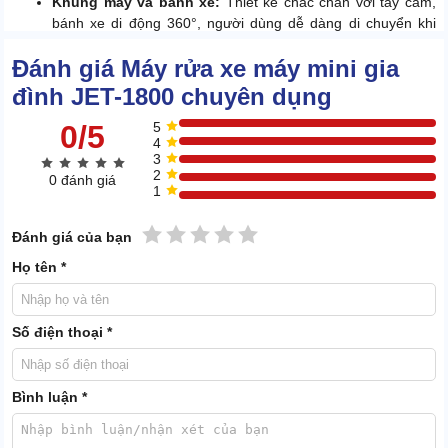
Khung máy và bánh xe:
Thiết kế chắc chắn với tay cầm,
bánh xe di động 360°, người dùng dễ dàng di chuyển khi
cần.
Đánh giá Máy rửa xe máy mini gia
đình JET-1800 chuyên dụng
0/5
5
4
3
2
0 đánh giá
1
1 sao
2 sao
3 sao
4 sao
5 sao
Đánh giá của bạn
Họ tên *
Số điện thoại *
Bình luận *