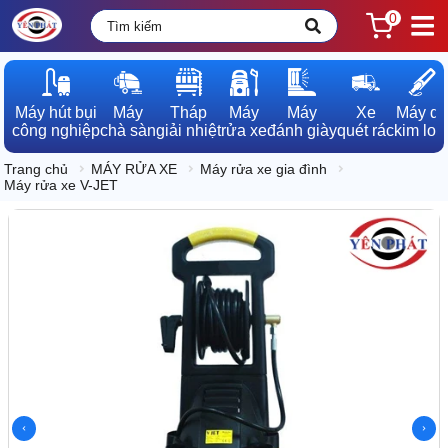
0
Máy hút bụi

Máy

Tháp

Máy

Máy

Xe

Máy dò

công nghiệp
chà sàn
giải nhiệt
rửa xe
đánh giày
quét rác
kim loạ
Trang chủ
MÁY RỬA XE
Máy rửa xe gia đình
Máy rửa xe V-JET