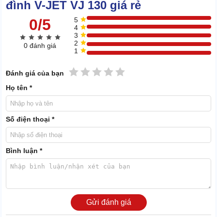
đình V-JET VJ 130 giá rẻ
0/5
5
4
3
2
0 đánh giá
1
1 sao
2 sao
3 sao
4 sao
5 sao
Đánh giá của bạn
Họ tên *
Số điện thoại *
Bình luận *
2. List lợi ích khủng khi sử dụng máy rửa xe V jet
VJ 130
Gửi đánh giá