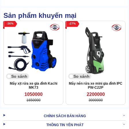
2.1 Làm sạch vượt trội, tiết kiệm nước phun rửa
Sản phẩm khuyến mại
Máy rửa xe VJET VJ 130 khác biệt với phần còn lại ở sử dụng
nguồn nước nóng nhiệt cao để làm sạch.
36
27
Thực tế cho thấy nhiệt cao cho khả năng làm mềm, phá vỡ kết cấu
vết bẩn hơn nước lạnh gấp nhiều lần. Dù dầu nhớt, mỡ bò,... cũng
có thể được làm sạch nhanh chóng.
Độ sáng bóng của bề mặt xe sau khi rửa cao ngay cả khi không
dùng hóa chất.
Nhiệt cao ở đây hiển thị dưới dạng hơi, cùng áp lực cao cho nên
khả năng tiết kiệm nước của
máy rửa xe
rất cao.
So sánh
So sánh
Máy xịt rửa xe gia đình Kachi
Máy nén rửa xe mini gia đình IPC
MK73
PW-C22P
1050000
2200000
1650000
3000000
CHÍNH SÁCH BÁN HÀNG
THÔNG TIN YÊN PHÁT