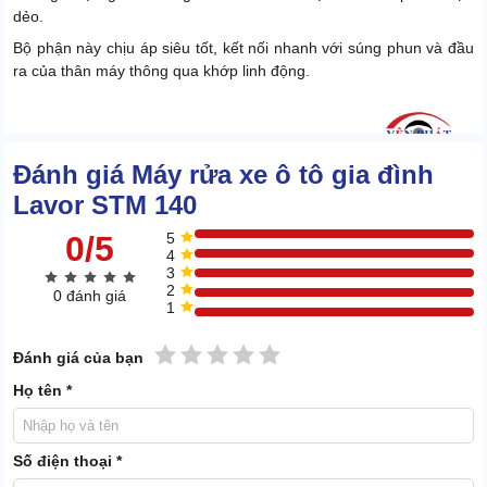
dẻo.
Bộ phận này chịu áp siêu tốt, kết nối nhanh với súng phun và đầu
ra của thân máy thông qua khớp linh động.
Đánh giá Máy rửa xe ô tô gia đình
Lavor STM 140
0/5
5
4
3
2
0 đánh giá
1
1 sao
2 sao
3 sao
4 sao
5 sao
Đánh giá của bạn
Họ tên *
Số điện thoại *