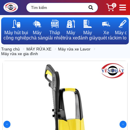
0
Máy hút bụi

Máy

Tháp

Máy

Máy

Xe

Máy dò

công nghiệp
chà sàn
giải nhiệt
rửa xe
đánh giày
quét rác
kim loạ
Trang chủ
MÁY RỬA XE
Máy rửa xe Lavor
Máy rửa xe gia đình