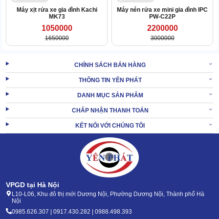
Máy xịt rửa xe gia đình Kachi
Máy nén rửa xe mini gia đình IPC
MK73
PW-C22P
1050000
2200000
1650000
3000000
CHÍNH SÁCH BÁN HÀNG
THÔNG TIN YÊN PHÁT
Bánh xe tham gia vào hoạt động di chuyển, gồm 2 chiếc bố trí ở
mặt trước của thiết bị.
DANH MỤC SẢN PHẨM
Các bánh đều có kích cỡ lớn, chịu tải tốt và xoay góc linh động.
CHẤP NHẬN THANH TOÁN
Nhờ vậy,
máy xịt nước rửa xe
có thể di chuyển nhanh đến nhiều
KẾT NỐI VỚI CHÚNG TÔI
điểm khác nhau.
XEM THÊM:
Máy rửa xe mini giá bao nhiêu
2. Ưu điểm Máy phun rửa xe Lavor STM 140
VPGD tại Hà Nội
L10-L06, Khu đô thị mới Dương Nội, Phường Dương Nội, Thành phố Hà
Phun xịt siêu sạch, tiết kiệm điện, nước
Nội
0985.626.307 | 0917.430.282 | 0988.498.393
Như đã đề cập đến ở trên, do trang bị motor lõi đồng làm việc siêu