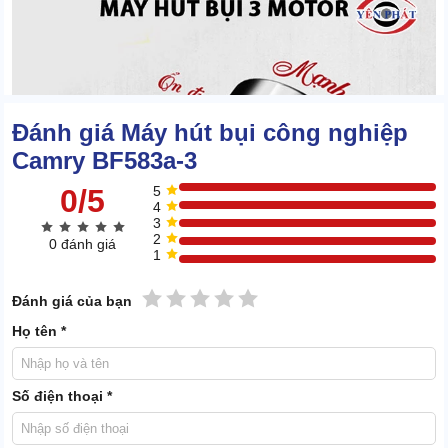
Đánh giá Máy hút bụi công nghiệp
Camry BF583a-3
0/5
5
4
3
2
0 đánh giá
1
1 sao
2 sao
3 sao
4 sao
5 sao
Đánh giá của bạn
Họ tên *
Các motor này nâng tổng công suất máy lên mức 3000W, sinh áp
Số điện thoại *
lực lên tới 250mbar, lưu lượng khí 120l/s.
Đặc biệt, động cơ còn chạy cực khỏe, có thể vận hành liên tục 7-8