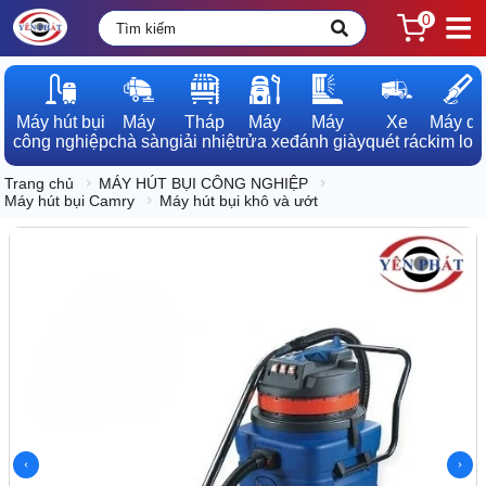
0
Máy hút bụi

Máy

Tháp

Máy

Máy

Xe

Máy dò

công nghiệp
chà sàn
giải nhiệt
rửa xe
đánh giày
quét rác
kim loạ
Trang chủ
MÁY HÚT BỤI CÔNG NGHIỆP
Máy hút bụi Camry
Máy hút bụi khô và ướt