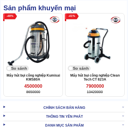
Sản phẩm khuyến mại
Để tránh phải dừng máy đổ rác, model này được nâng cấp thùng
đựng lớn, dung tích 50L. Chất liệu thùng bằng inox bền bỉ, không
48
41
han gỉ trước tác động từ bụi & nước thải.
So sánh
So sánh
Máy hút bụi công nghiệp Kumisai
Máy hút bụi công nghiệp Clean
KMS80A
Tech CT 823A
4500000
7900000
8650000
13420000
CHÍNH SÁCH BÁN HÀNG
THÔNG TIN YÊN PHÁT
DANH MỤC SẢN PHẨM