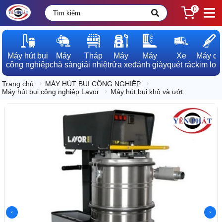
0
Máy hút bụi

Máy

Tháp

Máy

Máy

Xe

Máy dò

công nghiệp
chà sàn
giải nhiệt
rửa xe
đánh giày
quét rác
kim loạ
Trang chủ
MÁY HÚT BỤI CÔNG NGHIỆP
Máy hút bụi công nghiệp Lavor
Máy hút bụi khô và ướt