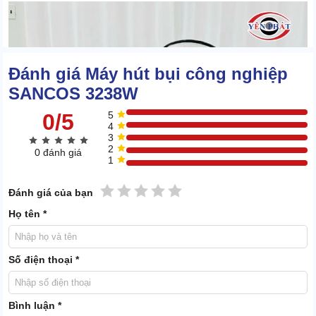
Đánh giá Máy hút bụi công nghiệp
SANCOS 3238W
0/5
5
4
3
2
0 đánh giá
1
1 sao
2 sao
3 sao
4 sao
5 sao
Đánh giá của bạn
Họ tên *
Số điện thoại *
Bình luận *