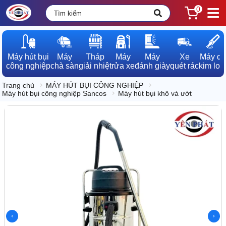
0
Máy hút bụi

Máy

Tháp

Máy

Máy

Xe

Máy dò

công nghiệp
chà sàn
giải nhiệt
rửa xe
đánh giày
quét rác
kim loạ
Trang chủ
MÁY HÚT BỤI CÔNG NGHIỆP
Máy hút bụi công nghiệp Sancos
Máy hút bụi khô và ướt