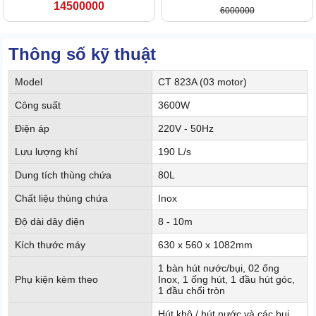
14500000
6000000
Thông số kỹ thuật
Model
CT 823A (03 motor)
Công suất
3600W
Điện áp
220V - 50Hz
Lưu lượng khí
190 L/s
Dung tích thùng chứa
80L
Chất liệu thùng chứa
Inox
Độ dài dây điện
8 - 10m
Kích thước máy
630 x 560 x 1082mm
1 bàn hút nước/bụi, 02 ống
Phụ kiện kèm theo
Inox, 1 ống hút, 1 đầu hút góc,
1 đầu chổi tròn
Hút khô / hút nước và các bụi