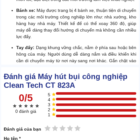
Bánh xe:
Máy được trang bị 4 bánh xe, thuận tiện di chuyển
trong các môi trường công nghiệp lớn như: nhà xưởng, kho
hàng hay nhà máy. Thiết kế để có thể xoay 360 độ, giúp
máy dễ dàng thay đổi hướng di chuyển mà không cần nhiều
lực đẩy.
Tay đẩy:
Dạng khung vững chắc, nằm ở phía sau hoặc bên
hông của máy. Người dùng dễ dàng nắm và điều khiển khi
cần di chuyển máy từ nơi này sang nơi khác. Gắn chặt vào
thân máy, đảm bảo tính chắc chắn, ổn định khi di chuyển
máy
Đánh giá Máy hút bụi công nghiệp
Clean Tech CT 823A
0/5
5
4
3
2
0 đánh giá
1
1 sao
2 sao
3 sao
4 sao
5 sao
Đánh giá của bạn
Họ tên *