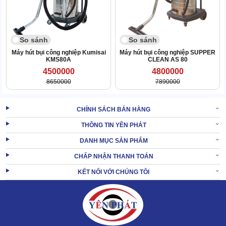
So sánh
So sánh
Máy hút bụi công nghiệp Kumisai
Máy hút bụi công nghiệp SUPPER
KMS80A
CLEAN AS 80
4500000
4800000
8650000
7890000
CHÍNH SÁCH BÁN HÀNG
Khi nhận máy, hãy mở hộp và kiểm tra các bộ phận đi kèm. Bao
THÔNG TIN YÊN PHÁT
gồm thân máy, ống mềm, ống inox, bàn hút nước, đầu hút khe,
DANH MỤC SẢN PHẨM
đầu chổi tròn, bánh xe và các phụ kiện khác.
CHẤP NHẬN THANH TOÁN
Bước 2: Bắt đầu lắp đặt:
KẾT NỐI VỚI CHÚNG TÔI
Lắp 4 bánh xe vào phần đế của máy. Sau đó nối ống mềm vào lỗ
hút trên thân máy.
Tiếp theo, kết nối ống inox vào đầu còn lại của ống mềm để tăng
khả năng làm sạch ở các vị trí xa.