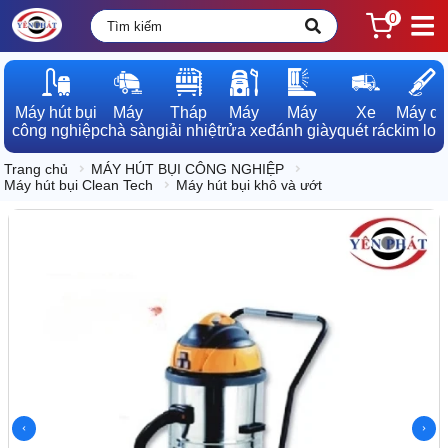
0
Máy hút bụi

Máy

Tháp

Máy

Máy

Xe

Máy dò

công nghiệp
chà sàn
giải nhiệt
rửa xe
đánh giày
quét rác
kim loạ
Trang chủ
MÁY HÚT BỤI CÔNG NGHIỆP
Máy hút bụi Clean Tech
Máy hút bụi khô và ướt