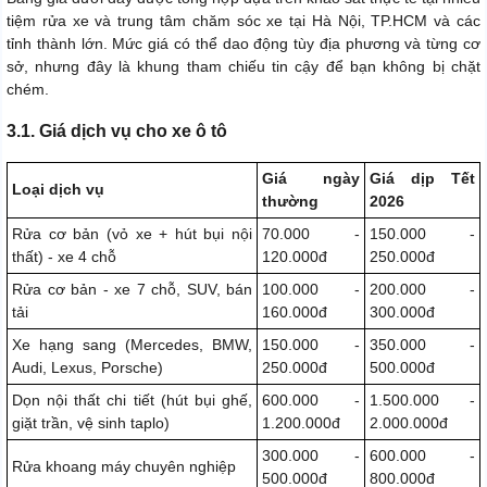
tiệm rửa xe và trung tâm chăm sóc xe tại Hà Nội, TP.HCM và các
tỉnh thành lớn. Mức giá có thể dao động tùy địa phương và từng cơ
sở, nhưng đây là khung tham chiếu tin cậy để bạn không bị chặt
chém.
3.1. Giá dịch vụ cho xe ô tô
Giá ngày
Giá dịp Tết
Loại dịch vụ
thường
2026
Rửa cơ bản (vỏ xe + hút bụi nội
70.000 -
150.000 -
thất) - xe 4 chỗ
120.000đ
250.000đ
Rửa cơ bản - xe 7 chỗ, SUV, bán
100.000 -
200.000 -
tải
160.000đ
300.000đ
Xe hạng sang (Mercedes, BMW,
150.000 -
350.000 -
Audi, Lexus, Porsche)
250.000đ
500.000đ
Dọn nội thất chi tiết (hút bụi ghế,
600.000 -
1.500.000 -
giặt trần, vệ sinh taplo)
1.200.000đ
2.000.000đ
300.000 -
600.000 -
Rửa khoang máy chuyên nghiệp
500.000đ
800.000đ