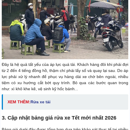
Đây là hệ quả tất yếu của áp lực quá tải. Khách hàng đôi khi phải đợi
từ 2 đến 4 tiếng đồng hồ, thậm chí phải lấy số và quay lại sau. Do áp
lực phải xử lý nhanh để phục vụ hàng dài xe chờ bên ngoài, nhiều
tiệm có xu hướng cắt bớt quy trình. Bỏ qua các bước quan trọng
như: xì khô khe kẽ, vệ sinh kỹ hốc bánh...
XEM THÊM:
Rửa xe tải
3. Cập nhật bảng giá rửa xe Tết mới nhất 2026
Bảng giá dưới đây được tổng hợp dựa trên khảo sát thực tế tại nhiều