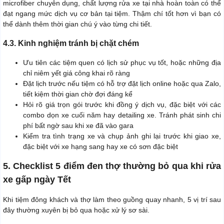
microfiber chuyên dụng, chất lượng rửa xe tại nhà hoàn toàn có thể
đạt ngang mức dịch vụ cơ bản tại tiệm. Thậm chí tốt hơn vì bạn có
thể dành thêm thời gian chú ý vào từng chi tiết.
4.3. Kinh nghiệm tránh bị chặt chém
Ưu tiên các tiệm quen có lịch sử phục vụ tốt, hoặc những địa
chỉ niêm yết giá công khai rõ ràng
Đặt lịch trước nếu tiệm có hỗ trợ đặt lịch online hoặc qua Zalo,
tiết kiệm thời gian chờ đợi đáng kể
Hỏi rõ giá trọn gói trước khi đồng ý dịch vụ, đặc biệt với các
combo dọn xe cuối năm hay detailing xe. Tránh phát sinh chi
phí bất ngờ sau khi xe đã vào gara
Kiểm tra tình trạng xe và chụp ảnh ghi lại trước khi giao xe,
đặc biệt với xe hạng sang hay xe có sơn đặc biệt
5. Checklist 5 điểm đen thợ thường bỏ qua khi rửa
xe gấp ngày Tết
Khi tiệm đông khách và thợ làm theo guồng quay nhanh, 5 vị trí sau
đây thường xuyên bị bỏ qua hoặc xử lý sơ sài.