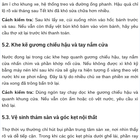
âm ỉ cho khung xe, hệ thống treo và đường ống phanh. Hậu quả chỉ
lộ rõ vài tháng sau Tết khi đã khó sửa chữa hơn nhiều.
Cách kiểm tra:
Sau khi lấy xe, cúi xuống nhìn vào hốc bánh trước
và sau. Nếu vẫn còn thấy vệt bùn khô bám vào vòm bánh, hãy yêu
cầu thợ xịt lại trước khi thanh toán.
5.2. Khe kẽ gương chiếu hậu và tay nắm cửa
Nước đọng lại trong các khe hẹp quanh gương chiếu hậu, tay nắm
cửa nhấn chìm và phần khớp nối cửa. Nếu không được xì khô kỹ
bằng máy nén khí sau khi rửa sẽ gây ra hiện tượng ố vàng theo vệt
nước khi xe phơi nắng. Đây là lý do nhiều chủ xe than phiền xe mới
rửa xong đã trông bẩn trở lại.
Cách kiểm tra:
Dùng ngón tay chạy dọc khe gương chiếu hậu và
quanh khung cửa. Nếu vẫn còn ẩm hoặc có vệt nước, yêu cầu xì
khô lại.
5.3. Vệ sinh thảm sàn và góc kẹt nội thất
Thợ thời vụ thường chỉ hút bụi phần trung tâm sàn xe, nơi nhìn thấy
rõ và dễ tiếp cận. Trong khi các góc kẹt phía dưới ghế lái, phần ray