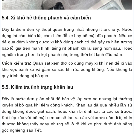
5.4. Xì khô hệ thống phanh và cảm biến
Đây là điểm đen kỹ thuật quan trọng nhất nhưng ít ai chú ý. Nước
đọng tại cảm biến lùi, cảm biến đỗ xe hay bề mặt đĩa phanh. Nếu xe
để qua đêm không được xì khô đúng cách có thể gây ra hiện tượng
báo lỗi giả trên màn hình, tiếng rít phanh khi lái sáng hôm sau. Hoặc
nghiêm trọng hơn là kẹt phanh nhẹ trong thời tiết lạnh đầu năm.
Cách kiểm tra:
Quan sát xem thợ có dùng máy xì khí nén để xì vào
khu vực bánh xe và gầm xe sau khi rửa xong không. Nếu không là
quy trình đang bị bỏ qua.
5.5. Kiểm tra tình trạng khăn lau
Đây là bước đơn giản nhất để bảo vệ lớp sơn xe nhưng lại thường
xuyên bị bỏ qua khi tiệm đông khách. Khăn lau đã qua nhiều lần sử
dụng không được giặt sạch, hoặc khăn bị dính cát từ các xe trước.
Khi tiếp xúc với bề mặt sơn xe sẽ tạo ra các vết xước dăm li ti, nhìn
thường không thấy ngay nhưng sẽ lộ rõ khi xe phơi dưới ánh nắng
góc nghiêng sau Tết.