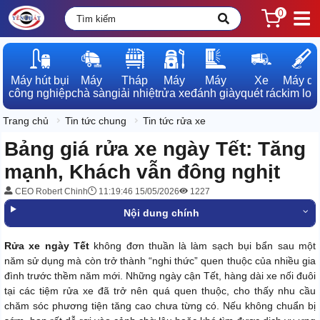
0
Máy hút bụi

Máy

Tháp

Máy

Máy

Xe

Máy dò

công nghiệp
chà sàn
giải nhiệt
rửa xe
đánh giày
quét rác
kim loạ
Trang chủ
Tin tức chung
Tin tức rửa xe
Bảng giá rửa xe ngày Tết: Tăng
mạnh, Khách vẫn đông nghịt
CEO Robert Chinh
11:19:46 15/05/2026
1227
Nội dung chính
Rửa xe ngày Tết
không đơn thuần là làm sạch bụi bẩn sau một
năm sử dụng mà còn trở thành “nghi thức” quen thuộc của nhiều gia
đình trước thềm năm mới. Những ngày cận Tết, hàng dài xe nối đuôi
tại các tiệm rửa xe đã trở nên quá quen thuộc, cho thấy nhu cầu
chăm sóc phương tiện tăng cao chưa từng có. Nếu không chuẩn bị