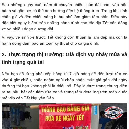
Sau những ngày cuối năm di chuyển nhiều, bùn đất bám vào hốc
bánh và gầm xe có thể ảnh hưởng đến hệ thống treo. Trong khi kính
chắn gió và đèn chiếu sáng bị bụi phủ làm giảm tầm nhìn. Điều này
đặc biệt nguy hiểm trên những hành trình cao tốc dịp Tết vốn đông
xe và nhiều đoạn đường dài.
Vì vậy, vệ sinh xe trước Tết không đơn thuần là làm đẹp mà còn là
hành động đảm bảo an toàn kỹ thuật cho cả gia đình.
2. Thực trạng thị trường: Giá dịch vụ nhảy múa và
tình trạng quá tải
Nếu bạn đã từng phải xếp hàng từ 7 giờ sáng để đến lượt rửa xe
vào 4 giờ chiều, hoặc ngậm ngùi chấp nhận mức giá gấp đôi ngày
thường thì bạn không phải là thiểu số. Đây là thực trạng chung diễn
ra tại hầu hết các tiệm rửa xe và trung tâm detailing trên toàn quốc
mỗi dịp cận Tết Nguyên Đán.