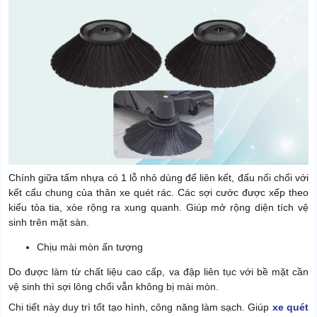
Chính giữa tấm nhựa có 1 lỗ nhỏ dùng để liên kết, đấu nối chổi với
kết cấu chung của thân xe quét rác. Các sợi cước được xếp theo
kiểu tỏa tia, xòe rộng ra xung quanh. Giúp mở rộng diện tích vệ
sinh trên mặt sàn.
Chịu mài mòn ấn tượng
Do được làm từ chất liệu cao cấp, va đập liên tục với bề mặt cần
vệ sinh thì sợi lông chổi vẫn không bị mài mòn.
Chi tiết này duy trì tốt tạo hình, công năng làm sạch. Giúp
xe quét