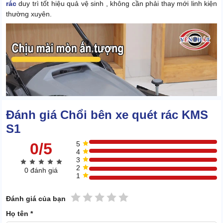
rác
duy trì tốt hiệu quả vệ sinh , không cần phải thay mới linh kiện
thường xuyên.
Đánh giá Chổi bên xe quét rác KMS
S1
0/5
5
4
3
2
0 đánh giá
1
1 sao
2 sao
3 sao
4 sao
5 sao
Đánh giá của bạn
Xoay góc 360 độ
Họ tên *