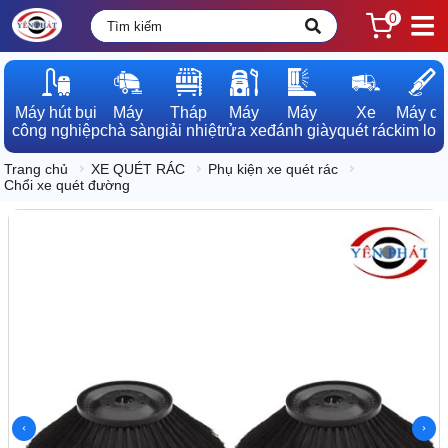
0
Máy hút bụi

Máy

Tháp

Máy

Máy

Xe

Máy dò

công nghiệp
chà sàn
giải nhiệt
rửa xe
đánh giày
quét rác
kim loạ
Trang chủ
XE QUÉT RÁC
Phụ kiện xe quét rác
Chổi xe quét đường