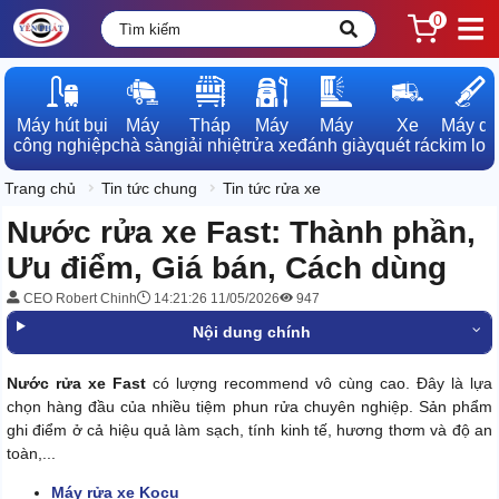
0
Máy hút bụi

Máy

Tháp

Máy

Máy

Xe

Máy dò

công nghiệp
chà sàn
giải nhiệt
rửa xe
đánh giày
quét rác
kim loạ
Trang chủ
Tin tức chung
Tin tức rửa xe
Nước rửa xe Fast: Thành phần,
Ưu điểm, Giá bán, Cách dùng
CEO Robert Chinh
14:21:26 11/05/2026
947
Nội dung chính
Nước rửa xe Fast
có lượng recommend vô cùng cao. Đây là lựa
chọn hàng đầu của nhiều tiệm phun rửa chuyên nghiệp. Sản phẩm
ghi điểm ở cả hiệu quả làm sạch, tính kinh tế, hương thơm và độ an
toàn,...
Máy rửa xe Kocu