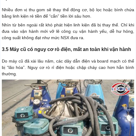
Nhiều đơn vị thu gom sẽ thay thế động cơ, bộ lọc hoặc bình chứa
bằng linh kiện rẻ tiền để “cắn” tiền lời sâu hơn.
Nhìn từ bên ngoài rất khó phát hiện linh kiện đã bị thay thế. Chỉ khi
đưa vào vận hành mới vỡ lẽ công cụ vận hành yếu, dễ hư hỏng,
công suất không đạt như mức NSX đưa ra.
3.5 Máy cũ có nguy cơ rò điện, mất an toàn khi vận hành
Do máy cũ đã xài lâu năm, các dây dẫn điện và board mạch có thể
bị “lão hóa”. Nguy cơ rò rỉ điện hoặc chập cháy cao hơn hẳn bình
thường.