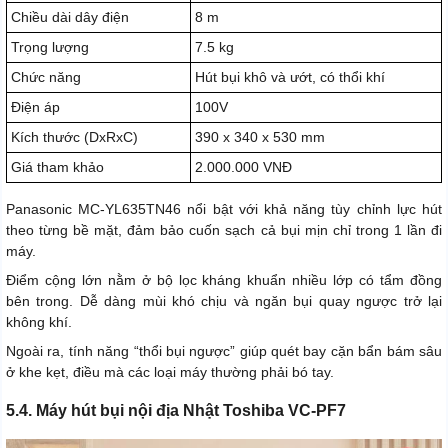
Chiều dài dây điện
8 m
Trọng lượng
7.5 kg
Chức năng
Hút bụi khô và ướt, có thổi khí
Điện áp
100V
Kích thước (DxRxC)
390 x 340 x 530 mm
Giá tham khảo
2.000.000 VNĐ
Panasonic MC-YL635TN46 nổi bật với khả năng tùy chỉnh lực hút
theo từng bề mặt, đảm bảo cuốn sạch cả bụi mịn chỉ trong 1 lần đi
máy.
Điểm cộng lớn nằm ở bộ lọc kháng khuẩn nhiều lớp có tẩm đồng
bên trong. Dễ dàng mùi khó chịu và ngăn bụi quay ngược trở lại
không khí.
Ngoài ra, tính năng “thổi bụi ngược” giúp quét bay cặn bẩn bám sâu
ở khe kẹt, điều mà các loại máy thường phải bó tay.
5.4. Máy hút bụi nội địa Nhật Toshiba VC-PF7