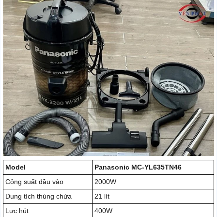
Model
Panasonic MC-YL635TN46
Công suất đầu vào
2000W
Dung tích thùng chứa
21 lít
Lực hút
400W