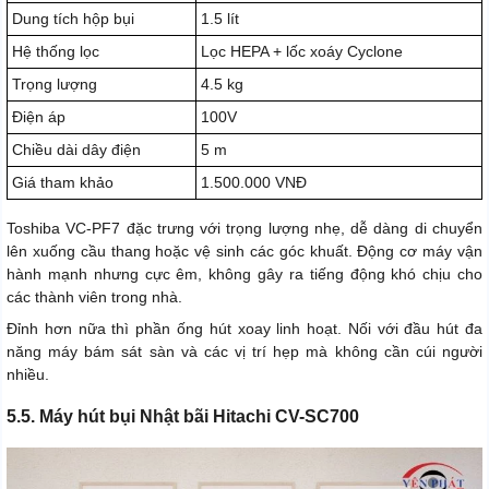
Dung tích hộp bụi
1.5 lít
Hệ thống lọc
Lọc HEPA + lốc xoáy Cyclone
Trọng lượng
4.5 kg
Điện áp
100V
Chiều dài dây điện
5 m
Giá tham khảo
1.500.000 VNĐ
Toshiba VC-PF7 đặc trưng với trọng lượng nhẹ, dễ dàng di chuyển
lên xuống cầu thang hoặc vệ sinh các góc khuất. Động cơ máy vận
hành mạnh nhưng cực êm, không gây ra tiếng động khó chịu cho
các thành viên trong nhà.
Đỉnh hơn nữa thì phần ống hút xoay linh hoạt. Nối với đầu hút đa
năng máy bám sát sàn và các vị trí hẹp mà không cần cúi người
nhiều.
5.5. Máy hút bụi Nhật bãi Hitachi CV-SC700