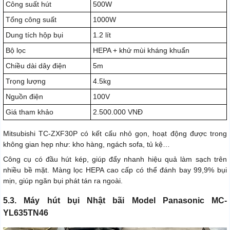
Công suất hút
500W
Tổng công suất
1000W
Dung tích hộp bụi
1.2 lít
Bộ lọc
HEPA + khử mùi kháng khuẩn
Chiều dài dây điện
5m
Trọng lượng
4.5kg
Nguồn điện
100V
Giá tham khảo
2.500.000 VNĐ
Mitsubishi TC-ZXF30P có kết cấu nhỏ gọn, hoạt động được trong
không gian hẹp như: kho hàng, ngách sofa, tủ kệ…
Công cụ có đầu hút kép, giúp đẩy nhanh hiệu quả làm sạch trên
nhiều bề mặt. Màng lọc HEPA cao cấp có thể đánh bay 99,9% bụi
mịn, giúp ngăn bụi phát tán ra ngoài.
5.3. Máy hút bụi Nhật bãi Model Panasonic MC-
YL635TN46