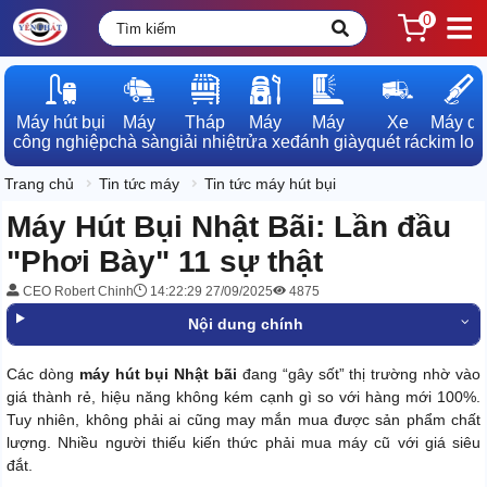
0
Máy hút bụi

Máy

Tháp

Máy

Máy

Xe

Máy dò

công nghiệp
chà sàn
giải nhiệt
rửa xe
đánh giày
quét rác
kim loạ
Trang chủ
Tin tức máy
Tin tức máy hút bụi
Máy Hút Bụi Nhật Bãi: Lần đầu
"Phơi Bày" 11 sự thật
CEO Robert Chinh
14:22:29 27/09/2025
4875
Nội dung chính
Các dòng
máy hút bụi Nhật bãi
đang “gây sốt” thị trường nhờ vào
giá thành rẻ, hiệu năng không kém cạnh gì so với hàng mới 100%.
Tuy nhiên, không phải ai cũng may mắn mua được sản phẩm chất
lượng. Nhiều người thiếu kiến thức phải mua máy cũ với giá siêu
đắt.