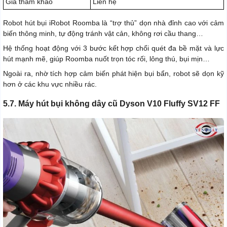
Giá tham khảo
Liên hệ
Robot hút bụi iRobot Roomba là “trợ thủ” dọn nhà đỉnh cao với cảm
biến thông minh, tự động tránh vật cản, không rơi cầu thang…
Hệ thống hoạt động với 3 bước kết hợp chổi quét đa bề mặt và lực
hút mạnh mẽ, giúp Roomba nuốt trọn tóc rối, lông thú, bụi mịn…
Ngoài ra, nhờ tích hợp cảm biến phát hiện bụi bẩn, robot sẽ dọn kỹ
hơn ở các khu vực nhiều rác.
5.7. Máy hút bụi không dây cũ Dyson V10 Fluffy SV12 FF