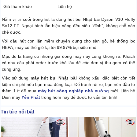
Giá tham khảo
Liên hệ
Nằm vị trí cuối trong list là dòng hút bụi Nhật bãi Dyson V10 Fluffy
SV12 FF. Ngoại hình lẫn hiệu năng đều siêu “đỉnh”, không chỗ nào
chê được.
Với đầu hút con lăn mềm chuyên dụng cho sàn gỗ, hệ thống lọc
HEPA, máy có thể giữ lại tới 99.97% bụi siêu nhỏ.
Mặc dù là hàng cũ nhưng giá dòng máy này cũng không rẻ. Khách
có nhu cầu phải order trước khá lâu để các đơn vị thu gom có thể
cung ứng.
Việc sử dụng
máy hút bụi Nhật bãi
không xấu, đặc biệt còn tiết
kiệm chi phí nếu bạn mua đúng loại. Để tránh rủi ro, bạn nên đầu tư
thêm 1 ít để mua
máy hút công nghiệp nhà xưởng
mới. Liên hệ
Điện máy
Yên Phát
trong hôm nay để được tư vấn tận tình!.
Tin tức nổi bật