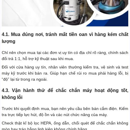
4.1. Mua đúng nơi, tránh mất tiền oan vì hàng kém chất
lượng
Chỉ nên chọn mua tại các đơn vị uy tín có địa chỉ rõ ràng, chính sách
đổi trả 1:1, hỗ trợ kỹ thuật sau khi mua.
Đối với cửa hàng uy tín, nhân viên thường kiểm tra, vệ sinh và test
máy kỹ trước khi bán ra. Giúp hạn chế rủi ro mua phải hàng lỗi, bị
“độ” lại từ trong ra ngoài.
4.3. Vận hành thử để chắc chắn máy hoạt động tốt,
không lỗi
Trước khi quyết định mua, bạn nên yêu cầu bên bán cắm điện. Kiểm
tra trực tiếp lực hút, độ ồn và các nút chức năng của máy.
Check thật kĩ bộ lọc HEPA, ống dẫn, chổi quét để chắc chắn không
mòn hay tráo bằng linh kiện không chính hãng.