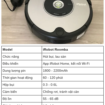
Model
iRobot Roomba
Chức năng
Hút bụi, lau sàn
Điều khiển
App iRobot Home, kết nối Wi-Fi
Dung lượng pin
1800 - 2200mAh
Thời gian hoạt động
60 - 120 phút
Hộp bụi
0.3 - 0.6L
Cảm biến
Chống rơi, tránh vật cản
Độ ồn
55 - 65 dB