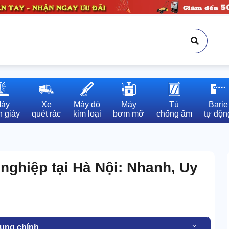
áy

Xe

Máy dò

Máy

Tủ

Barie

 giày
quét rác
kim loại
bơm mỡ
chống ẩm
tự độn
nghiệp tại Hà Nội: Nhanh, Uy
dung chính