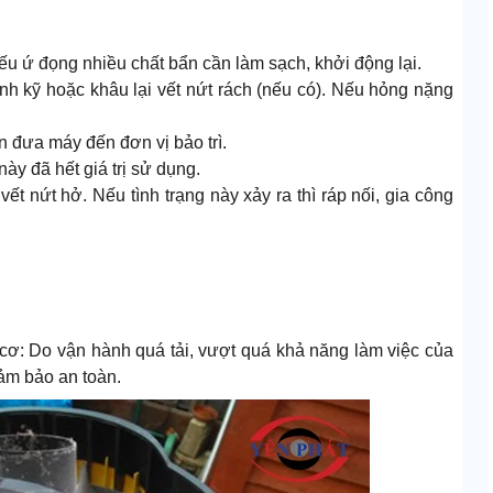
u ứ đọng nhiều chất bẩn cần làm sạch, khởi động lại.
inh kỹ hoặc khâu lại vết nứt rách (nếu có). Nếu hỏng nặng
 đưa máy đến đơn vị bảo trì.
ày đã hết giá trị sử dụng.
t nứt hở. Nếu tình trạng này xảy ra thì ráp nối, gia công
 cơ: Do vận hành quá tải, vượt quá khả năng làm việc của
ảm bảo an toàn.