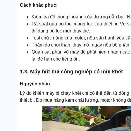
Cách khắc phục:
Kiểm tra độ thông thoáng của đường dẫn bụi. Nế
Rà soát qua bộ lọc, màng lọc của thiết bị. Vệ s
thì dùng bộ lọc mới thay thế.
Test chức năng của motor, nếu vận hành yếu cần
Thăm dò chổi than, thay mới ngay nếu bộ phận n
Quan sát phần vỏ máy để phát hiện nhanh các vế
lại để hạn chế tiếng ồn.
1.3. Máy hút bụi công nghiệp có mùi khét
Nguyên nhân:
Lý do khiến máy bị cháy khét chỉ có thể đến từ động
thiết bị. Do mua hàng kém chất lượng, motor không đ