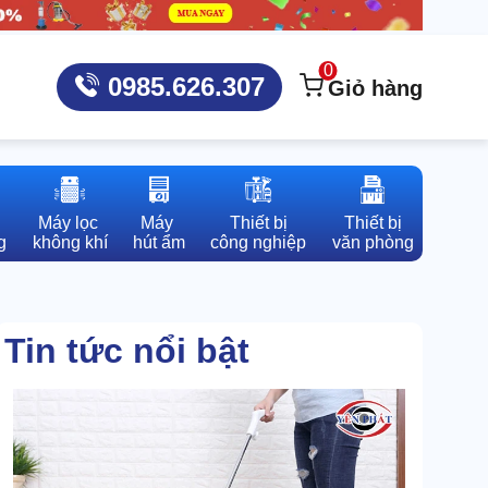
0
0985.626.307
Giỏ hàng
Máy lọc 

Máy 

Thiết bị

Thiết bị

g
không khí
hút ẩm
công nghiệp
văn phòng
Tin tức nổi bật