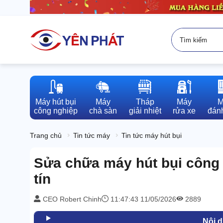
Máy hút bụi

Máy

Tháp

Máy

M
công nghiệp
chà sàn
giải nhiệt
rửa xe
đánh
Trang chủ
Tin tức máy
Tin tức máy hút bụi
Sửa chữa máy hút bụi công 
tín
CEO Robert Chinh
11:47:43 11/05/2026
2889
Nội 