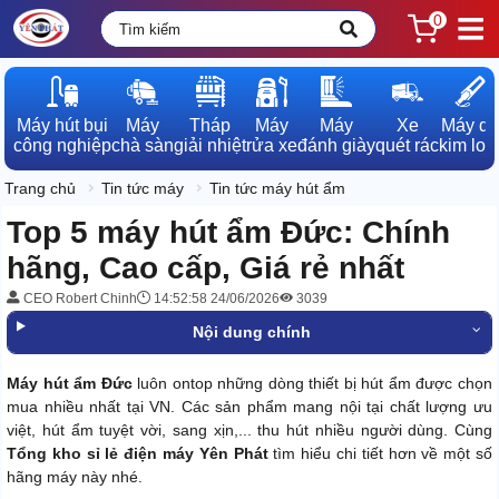
0
Máy hút bụi

Máy

Tháp

Máy

Máy

Xe

Máy dò

công nghiệp
chà sàn
giải nhiệt
rửa xe
đánh giày
quét rác
kim loạ
Trang chủ
Tin tức máy
Tin tức máy hút ẩm
Top 5 máy hút ẩm Đức: Chính
hãng, Cao cấp, Giá rẻ nhất
CEO Robert Chinh
14:52:58 24/06/2026
3039
Nội dung chính
Máy hút ẩm Đức
luôn ontop những dòng thiết bị hút ẩm được chọn
mua nhiều nhất tại VN. Các sản phẩm mang nội tại chất lượng ưu
việt, hút ẩm tuyệt vời, sang xịn,... thu hút nhiều người dùng. Cùng
Tổng kho sỉ lẻ điện máy Yên Phát
tìm hiểu chi tiết hơn về một số
hãng máy này nhé.