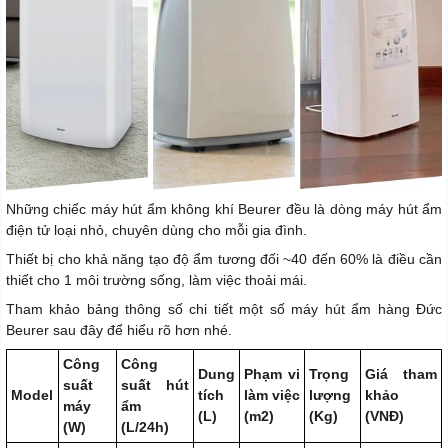
Những chiếc máy hút ẩm không khí Beurer đều là dòng máy hút ẩm
điện tử loại nhỏ, chuyên dùng cho mỗi gia đình.
Thiết bị cho khả năng tạo độ ẩm tương đối ~40 đến 60% là điều cần
thiết cho 1 môi trường sống, làm việc thoải mái.
Tham khảo bảng thông số chi tiết một số máy hút ẩm hàng Đức
Beurer sau đây để hiểu rõ hơn nhé.
Công
Công
Dung
Phạm vi
Trọng
Giá tham
suất
suất hút
Model
tích
làm việc
lượng
khảo
máy
ẩm
(L)
(m2)
(Kg)
(VNĐ)
(W)
(L/24h)