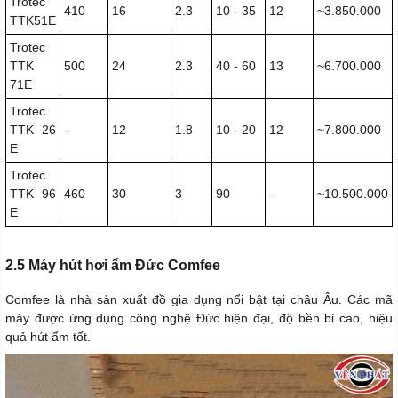
Trotec
410
16
2.3
10 - 35
12
~3.850.000
TTK51E
Trotec
TTK
500
24
2.3
40 - 60
13
~6.700.000
71E
Trotec
TTK 26
-
12
1.8
10 - 20
12
~7.800.000
E
Trotec
TTK 96
460
30
3
90
-
~10.500.000
E
2.5 Máy hút hơi ẩm Đức Comfee
Comfee là nhà sản xuất đồ gia dụng nổi bật tại châu Âu. Các mã
máy được ứng dụng công nghệ Đức hiện đại, độ bền bỉ cao, hiệu
quả hút ẩm tốt.