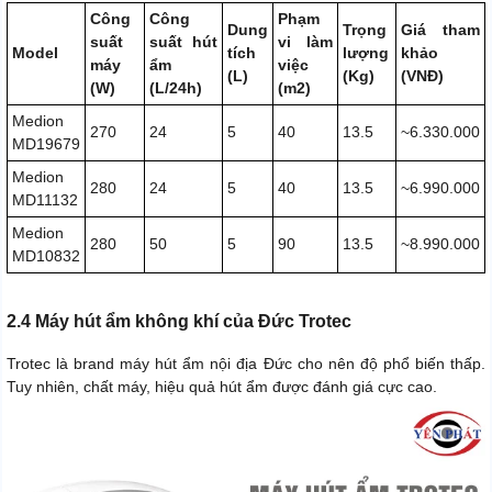
Công
Công
Phạm
Dung
Trọng
Giá tham
suất
suất hút
vi làm
Model
tích
lượng
khảo
máy
ẩm
việc
(L)
(Kg)
(VNĐ)
(W)
(L/24h)
(m2)
Medion
270
24
5
40
13.5
~6.330.000
MD19679
Medion
280
24
5
40
13.5
~6.990.000
MD11132
Medion
280
50
5
90
13.5
~8.990.000
MD10832
2.4 Máy hút ẩm không khí của Đức Trotec
Trotec là brand máy hút ẩm nội địa Đức cho nên độ phổ biến thấp.
Tuy nhiên, chất máy, hiệu quả hút ẩm được đánh giá cực cao.