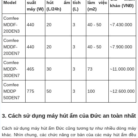
Model
suất
hút ẩm
tích
làm việc
khảo (VNĐ)
máy (W)
(L/24h)
(L)
(m2)
Comfee
MDDF-
440
20
3
40 - 50
~7.430.000
20DEN3
Comfee
MDDF-
440
20
3
40 - 50
~7.900.000
20DEN7
Comfee
MDDP-
465
30
3
73
~11.000.000
30DEN7
Comfee
MDDP
775
50
3
100
~12.600.000
50DEN7
3. Cách sử dụng máy hút ẩm của Đức an toàn nhất
Cách sử dụng máy hút ẩm Đức cũng tương tự như nhiều dòng máy
khác. Nhìn chung, các chức năng cơ bản của các máy hút ẩm đều