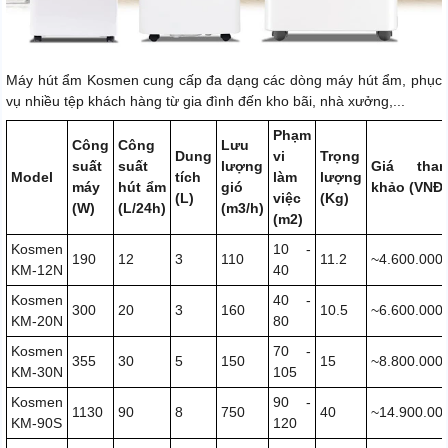
Máy hút ẩm Kosmen cung cấp đa dạng các dòng máy hút ẩm, phục
vụ nhiều tệp khách hàng từ gia đình đến kho bãi, nhà xưởng,...
Phạm
Công
Công
Lưu
Dung
vi
Trọng
suất
suất
lượng
Giá tha
Model
tích
làm
lượng
máy
hút ẩm
gió
khảo (VNĐ)
(L)
việc
(Kg)
(W)
(L/24h)
(m3/h)
(m2)
Kosmen
10 -
190
12
3
110
11.2
~4.600.000
KM-12N
40
Kosmen
40 -
300
20
3
160
10.5
~6.600.000
KM-20N
80
Kosmen
70 -
355
30
5
150
15
~8.800.000
KM-30N
105
Kosmen
90 -
1130
90
8
750
40
~14.900.00
KM-90S
120