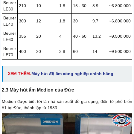
Beurer
210
10
1.8
15 - 30
8.9
~6.800.000
LE30
Beurer
300
12
1.8
30
9.7
~6.800.000
LE40
Beurer
355
20
4
40 - 60
13.2
~9.500.000
LE60
Beurer
400
20
3.8
60
14
~9.500.000
LE70
XEM THÊM:
Máy hút độ ẩm công nghiệp chính hãng
2.3 Máy hút ẩm Medion của Đức
Medion được biết tới là nhà sản xuất đồ gia dụng, điện tử phổ biến
#1 tại Đức, thành lập từ 1983.