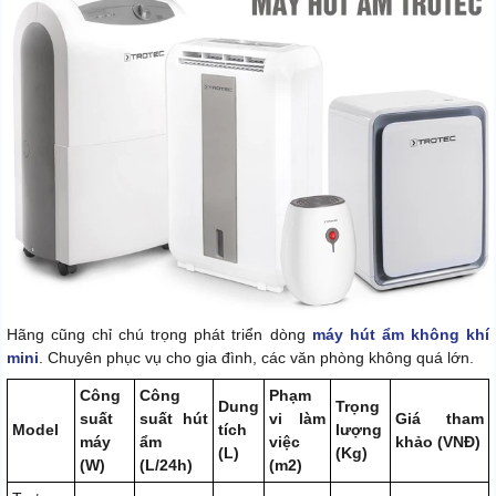
Hãng cũng chỉ chú trọng phát triển dòng
máy hút ẩm không khí
mini
. Chuyên phục vụ cho gia đình, các văn phòng không quá lớn.
Công
Công
Phạm
Dung
Trọng
suất
suất hút
vi làm
Giá tham
Model
tích
lượng
máy
ẩm
việc
khảo (VNĐ)
(L)
(Kg)
(W)
(L/24h)
(m2)