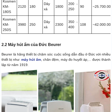
Kosmen
Dây
200 -
KM-
2120
180
1800
90
~25.700.00
xả
250
180S
Kosmen
Dây
350 -
KM-
3980
250
2300
108
~42.000.00
xả
400
250S
2.2 Máy hút ẩm của Đức Beurer
Beurer là hãng thiết bị chăm sóc cuộc sống dẫn đầu ở Đức với nhiều
thiết bị như:
máy hút ẩm
, chăn đệm, máy đo huyết áp,... được thành
lập từ năm 1919.