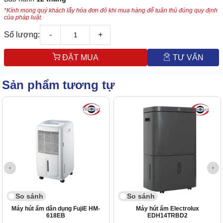
*Kính mong quý khách lấy hóa đơn đỏ khi mua hàng để tuân thủ đúng quy định
của pháp luật.
Số lượng:
-
+
ĐẶT MUA
TƯ VẤN
Sản phẩm tương tự
So sánh
So sánh
Máy hút ẩm dân dụng FujiE HM-
Máy hút ẩm Electrolux
618EB
EDH14TRBD2