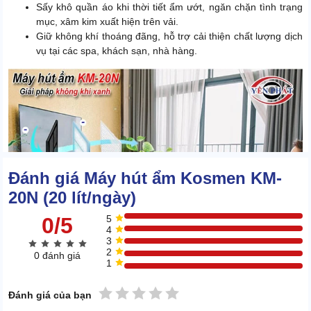
Sấy khô quần áo khi thời tiết ẩm ướt, ngăn chặn tình trạng
mục, xâm kim xuất hiện trên vải.
Giữ không khí thoáng đãng, hỗ trợ cải thiện chất lượng dịch
vụ tại các spa, khách sạn, nhà hàng.
Đánh giá Máy hút ẩm Kosmen KM-
20N (20 lít/ngày)
0/5
5
4
3
2
0 đánh giá
1
1 sao
2 sao
3 sao
4 sao
5 sao
Đánh giá của bạn