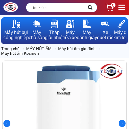
0
Máy hút bụi

Máy

Tháp

Máy

Máy

Xe

Máy dò

công nghiệp
chà sàn
giải nhiệt
rửa xe
đánh giày
quét rác
kim loạ
Trang chủ
MÁY HÚT ẨM
Máy hút ẩm gia đình
Máy hút ẩm Kosmen