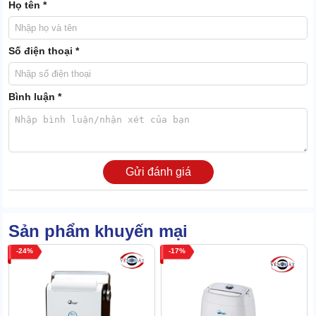
Họ tên *
XEM THÊM:
Máy hút ẩm Kosmen KM-12N (12 lít/ ngày)
Số điện thoại *
2. Những chi tiết ưu việt của máy hút ẩm Kosmen
KM-20N
Bình luận *
Năng lực hút ẩm siêu nhanh, ổn định
Máy hút ẩm không khí
được ứng dụng trên công nghệ hiện đại,
cho tốc độ hút ẩm siêu nhanh.
Ngay khi khởi động, thiết bị chỉ mất 2-3 phút để đạt trạng thái ẩm
Gửi đánh giá
lý tưởng.
Sản phẩm khuyến mại
24
17