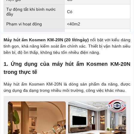
Tự động tắt khi bình nước
Có
đầy
Phạm vi hoạt động
<40m2
Nhiệt độ hoạt động
5 - 38 độ C
Máy hút ẩm Kosmen KM-20N (20 lít/ngày)
nổi bật với kiểu dáng
Độ ồn
41dB
tinh gọn, khả năng kiểm soát ẩm chính xác. Thiết bị vận hành siêu
bền bỉ, độ ồn thấp, không tiêu tốn nhiều điện năng.
Kích thước sản phẩm
316 x 213 x 508mm
1. Ứng dụng của máy hút ẩm Kosmen KM-20N
Trọng lượng sản phẩm
11.5Kg
trong thực tế
Xuất xứ
Trung Quốc
Điện áp
220V - 50Hz
Máy hút ẩm Kosmen KM-20N là dòng sản phẩm đa năng, được
ứng dụng đa dạng trong nhiều môi trường, công việc khác nhau.