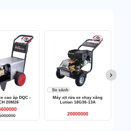
So 
Máy 
So sánh
xe cao áp DQC -
Máy xịt rửa xe chạy xăng
CH 20M26
Lutian 18G36-13A
4600000
20000000
5000000