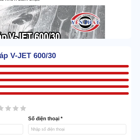
 áp V-JET 600/30
sao
2 sao
3 sao
4 sao
5 sao
Số điện thoại *