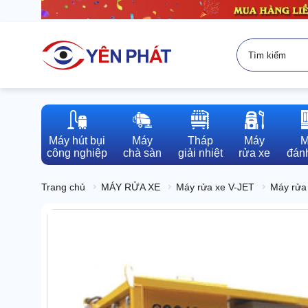
Máy hút bụi

Máy

Tháp

Máy

M
công nghiệp
chà sàn
giải nhiệt
rửa xe
đánh
Trang chủ
MÁY RỬA XE
Máy rửa xe V-JET
Máy rửa