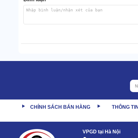
Máy phun rửa xe Vjet
chạy êm, hạn chế phát ra tiếng
bị có thể hoạt động liên tục mà không lo quá tải.
1.3. Thiết kế động cơ hở, tản nhiệt tốt
1 điểm đặc biệt của thiết bị là thiết kế động cơ hở,
tản nhiệt nhanh, không làm máy bị nóng dù hoạt động 
Cấu tạo lộ thiên cũng giúp việc vệ sinh, lau chùi độ
không bị bám bụi, luôn hoạt động ổn định.
1.4. Khung cứng cáp, chịu được lực mạnh
CHÍNH SÁCH BÁN HÀNG
THÔNG TI
VPGD tại Hà Nội