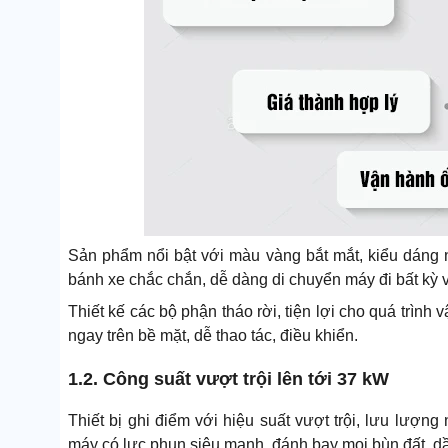
Sản phẩm nổi bật với màu vàng bắt mắt, kiểu dáng n
bánh xe chắc chắn, dễ dàng di chuyển máy đi bất kỳ vị
Thiết kế các bộ phận tháo rời, tiện lợi cho quá trình
ngay trên bề mặt, dễ thao tác, điều khiển.
1.2. Công suất vượt trội lên tới 37 kW
Thiết bị ghi điểm với hiệu suất vượt trội, lưu lượng
máy có lực phun siêu mạnh, đánh bay mọi bùn đất, d