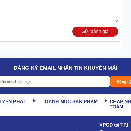
 ồn, không ảnh hưởng môi trường làm việc. Đặc biệt, thiết
Gửi đánh giá
 không có lớp vỏ bọc bên ngoài. Kết cấu này giúp quá trình
tần suất cao.
ĐĂNG KÝ EMAIL NHẬN TIN KHUYẾN MÃI
ng cơ, các chi tiết đơn giản hơn. Điều này đảm bảo động cơ
Đăng k
N YÊN PHÁT
DANH MỤC SẢN PHẨM
CHẤP N
TOÁN
VPGD tại TP.