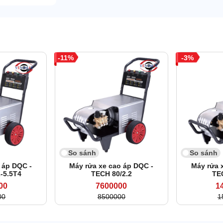
11
3
So sánh
So sánh
 áp DQC -
Máy rửa xe cao áp DQC -
Máy rửa 
-5.5T4
TECH 80/2.2
TE
00
7600000
1
00
8500000
1