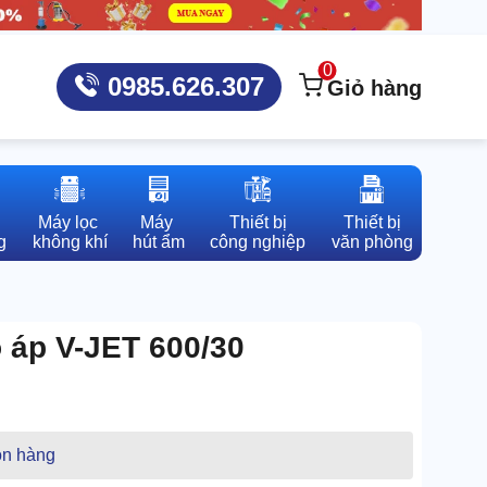
0
0985.626.307
Giỏ hàng
Máy lọc 

Máy 

Thiết bị

Thiết bị

g
không khí
hút ẩm
công nghiệp
văn phòng
 áp V-JET 600/30
n hàng