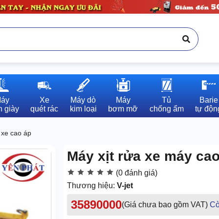
áy

Xe

Máy dò

Máy

Tủ

Barie

 giày
quét rác
kim loại
bơm mỡ
chống ẩm
tự độn
 xe cao áp
Máy xịt rửa xe máy cao
(0 đánh giá)
Thương hiệu:
V-jet
35890000
(Giá chưa bao gồm VAT)
Cò