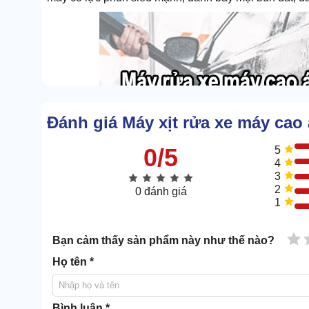
Đánh giá Máy xịt rửa xe máy cao
0/5
5
4
3
2
0 đánh giá
1
1 
Bạn cảm thấy sản phẩm này như thế nào?
Họ tên *
Bình luận *