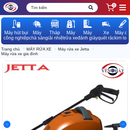
0
Máy hút bụi

Máy

Tháp

Máy

Máy

Xe

Máy dò

công nghiệp
chà sàn
giải nhiệt
rửa xe
đánh giày
quét rác
kim loạ
Trang chủ
MÁY RỬA XE
Máy rửa xe Jetta
Máy rửa xe gia đình