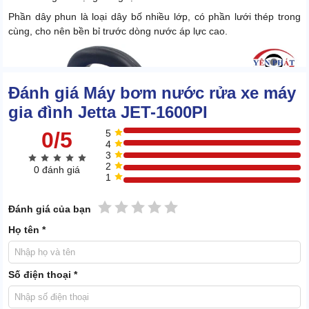
Phần dây phun là loại dây bố nhiều lớp, có phần lưới thép trong
cùng, cho nên bền bỉ trước dòng nước áp lực cao.
Đánh giá Máy bơm nước rửa xe máy
gia đình Jetta JET-1600PI
0/5
5
4
3
2
0 đánh giá
1
1 sao
2 sao
3 sao
4 sao
5 sao
Đánh giá của bạn
Họ tên *
Số điện thoại *
1.3 Xịt rửa tối ưu, siêu tiết kiệm nước