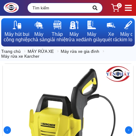
0
Máy hút bụi

Máy

Tháp

Máy

Máy

Xe

Máy dò

công nghiệp
chà sàn
giải nhiệt
rửa xe
đánh giày
quét rác
kim loạ
Trang chủ
MÁY RỬA XE
Máy rửa xe gia đình
Máy rửa xe Karcher