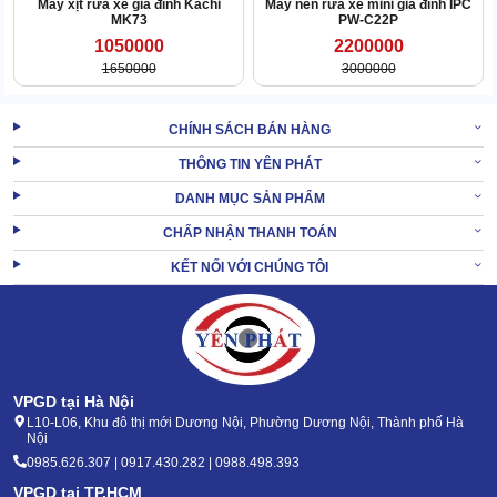
Máy xịt rửa xe gia đình Kachi
Máy nén rửa xe mini gia đình IPC
MK73
PW-C22P
1050000
2200000
1650000
3000000
CHÍNH SÁCH BÁN HÀNG
THÔNG TIN YÊN PHÁT
DANH MỤC SẢN PHẨM
CHẤP NHẬN THANH TOÁN
KẾT NỐI VỚI CHÚNG TÔI
Nếu bạn đã ưng ý với lựa chọn này, hãy an tâm đồng hành cùng
VPGD tại Hà Nội
sản phẩm.
L10-L06, Khu đô thị mới Dương Nội, Phường Dương Nội, Thành phố Hà
Nội
XEM THÊM:
Máy xịt rửa xe Karcher K3.150
0985.626.307 | 0917.430.282 | 0988.498.393
VPGD tại TP.HCM