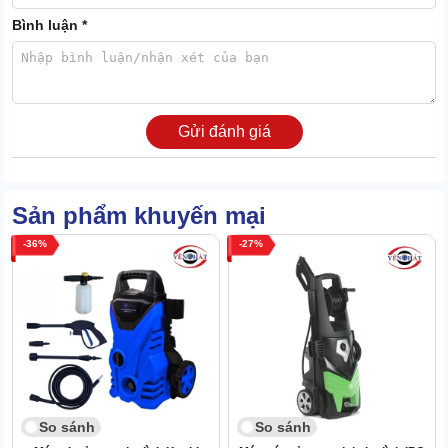
Bình luận *
Đặc biệt động cơ máy còn có lõi đồng siêu bền. Kể cả khi vận
hành trong điều kiện bất lợi, Karcher K3.500 vẫn hoạt động ổn
định.
Cũng chính vì lợi thế này, tuổi thọ máy có thể duy trì từ 17-22 năm.
Gửi đánh giá
An toàn hàng đầu
Từ trước đến nay, chưa từng có báo cáo nào về sự cố mất an toàn
Sản phẩm khuyến mại
do Karcher K3.500 gây ra.
Thiết bị có bộ phận tạo áp thiết kế theo hệ thống khép kín, chống
36
27
rò rỉ cực tốt. Không tiềm ẩn nguy cơ gây hại cho người dùng.
Không chỉ vậy, các bộ phận chứa điện của Karcher K3.500 còn xử
lý rất cẩn thận, gia cố chắc chắn. Vậy nên, loại trừ triệt để nguy cơ
giật điện.
So sánh
So sánh