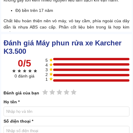
Không gây tốn kém nhiều nguyên liệu làm sạch khi vận hành.
Độ bền trên 17 năm
Chất liệu hoàn thiện nên vỏ máy, vỏ tay cầm, phía ngoài của dây
dẫn là nhựa ABS cao cấp. Phần cốt liệu bên trong là hợp kim
chống gỉ.
Đánh giá Máy phun rửa xe Karcher
K3.500
0/5
5
4
3
2
0 đánh giá
1
1 sao
2 sao
3 sao
4 sao
5 sao
Đánh giá của bạn
Họ tên *
Số điện thoại *