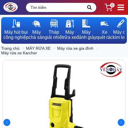
0
Máy hút bụi

Máy

Tháp

Máy

Máy

Xe

Máy dò

công nghiệp
chà sàn
giải nhiệt
rửa xe
đánh giày
quét rác
kim loạ
Trang chủ
MÁY RỬA XE
Máy rửa xe gia đình
Máy rửa xe Karcher