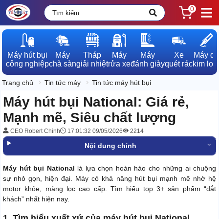
0
Máy hút bụi

Máy

Tháp

Máy

Máy

Xe

Máy dò

công nghiệp
chà sàn
giải nhiệt
rửa xe
đánh giày
quét rác
kim loạ
Trang chủ
Tin tức máy
Tin tức máy hút bụi
Máy hút bụi National: Giá rẻ,
Mạnh mẽ, Siêu chất lượng
CEO Robert Chinh
17:01:32 09/05/2026
2214
Nội dung chính
Máy hút bụi National
là lựa chọn hoàn hảo cho những ai chuộng
sự nhỏ gọn, hiện đại. Máy có khả năng hút bụi mạnh mẽ nhờ hệ
motor khỏe, màng lọc cao cấp. Tìm hiểu top 3+ sản phẩm “đắt
khách” nhất hiện nay.
1. Tìm hiểu xuất xứ của máy hút bụi National