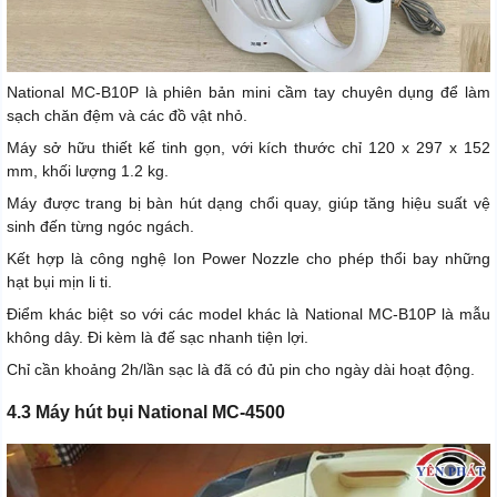
National MC-B10P là phiên bản mini cầm tay chuyên dụng để làm
sạch chăn đệm và các đồ vật nhỏ.
Máy sở hữu thiết kế tinh gọn, với kích thước chỉ 120 x 297 x 152
mm, khối lượng 1.2 kg.
Máy được trang bị bàn hút dạng chổi quay, giúp tăng hiệu suất vệ
sinh đến từng ngóc ngách.
Kết hợp là công nghệ Ion Power Nozzle cho phép thổi bay những
hạt bụi mịn li ti.
Điểm khác biệt so với các model khác là National MC-B10P là mẫu
không dây. Đi kèm là đế sạc nhanh tiện lợi.
Chỉ cần khoảng 2h/lần sạc là đã có đủ pin cho ngày dài hoạt động.
4.3 Máy hút bụi National MC-4500