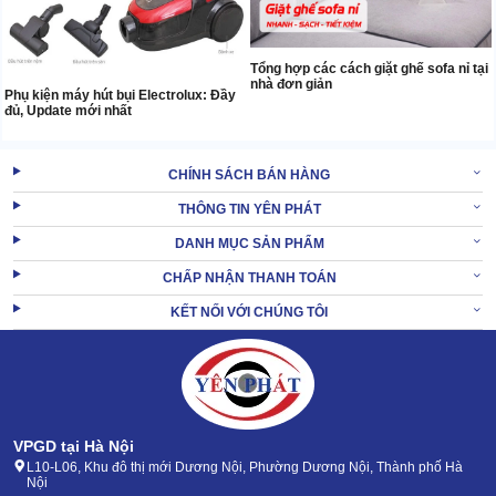
Tổng hợp các cách giặt ghế sofa nỉ tại
nhà đơn giản
Phụ kiện máy hút bụi Electrolux: Đầy
đủ, Update mới nhất
CHÍNH SÁCH BÁN HÀNG
THÔNG TIN YÊN PHÁT
DANH MỤC SẢN PHẨM
CHẤP NHẬN THANH TOÁN
KẾT NỐI VỚI CHÚNG TÔI
VPGD tại Hà Nội
L10-L06, Khu đô thị mới Dương Nội, Phường Dương Nội, Thành phố Hà
Nội