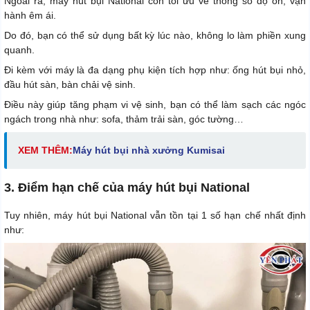
Ngoài ra, máy hút bụi National còn tối ưu về thông số độ ồn, vận
hành êm ái.
Do đó, bạn có thể sử dụng bất kỳ lúc nào, không lo làm phiền xung
quanh.
Đi kèm với máy là đa dạng phụ kiện tích hợp như: ống hút bụi nhỏ,
đầu hút sàn, bàn chải vệ sinh.
Điều này giúp tăng phạm vi vệ sinh, bạn có thể làm sạch các ngóc
ngách trong nhà như: sofa, thảm trải sàn, góc tường…
XEM THÊM:
Máy hút bụi nhà xưởng Kumisai
3. Điểm hạn chế của máy hút bụi National
Tuy nhiên, máy hút bụi National vẫn tồn tại 1 số hạn chế nhất định
như: