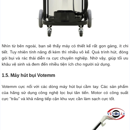
Nhìn từ bên ngoài, bạn sẽ thấy máy có thiết kế rất gọn gàng, ít chi
tiết. Tuy nhiên tính năng đi kèm thì nhiều vô kể. Quá trình hút, đóng
gói bụi và rác thải diễn ra cực chuyên nghiệp. Nhờ vậy, giúp tối ưu
khâu vệ sinh và đem đến nhiều tiện ích cho người sử dụng.
1.5. Máy hút bụi Votemm
Votemm cực nổi với các dòng máy hút bụi cầm tay. Các sản phẩm
của hãng sử dụng công nghệ lọc bụi tân tiến. Motor có công suất
cực “trâu” và khả năng tiếp cận khu vực cần làm sạch cực tốt.