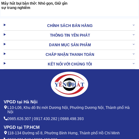
Máy hút bụi bàn thờ: Nhỏ gọn, Giữ gìn
sự trang nghiêm
CHÍNH SÁCH BÁN HÀNG
THÔNG TIN YÊN PHÁT
DANH MỤC SẢN PHẨM
CHẤP NHẬN THANH TOÁN
KẾT NỐI VỚI CHÚNG TÔI
VPGD tại Hà Nội
L10-L06, Khu đô thị mới Dương Nội, Phường Dương Nội, Thành phố Hà
Nội
0985.626.307 | 0917.430.282 | 0988.498.393
VPGD tại TP.HCM
118-134 Đường số 8, Phường Bình Hưng, Thành phố Hồ Chí Minh