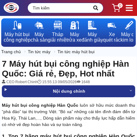
0
Máy hút bụi

Máy

Tháp

Máy

Máy

Xe

Máy dò

công nghiệp
chà sàn
giải nhiệt
rửa xe
đánh giày
quét rác
kim loạ
Trang chủ
Tin tức máy
Tin tức máy hút bụi
7 Máy hút bụi công nghiệp Hàn
Quốc: Giá rẻ, Đẹp, Hot nhất
CEO Robert Chinh
15:55:13 09/05/2026
1648
Nội dung chính
Máy hút bụi công nghiệp Hàn Quốc
luôn sở hữu mức doanh thu
“phá đảo” tại thị trường Việt. “Bỏ xa” những cái tên đình đám đến từ
Hoa Kỳ, Thái Lan,..., Dòng sản phẩm này cho thấy lực hấp dẫn hiếm
có nhờ vẻ đẹp hoàn hảo và sự toàn năng.
1. Top 7 hãng máy hút bụi công nghiệp Hàn Quốc