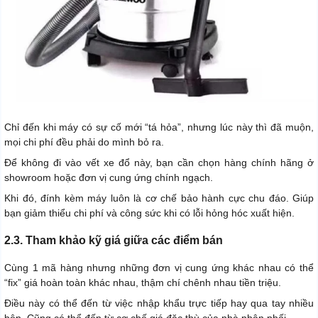
Chỉ đến khi máy có sự cố mới “tá hỏa”, nhưng lúc này thì đã muộn,
mọi chi phí đều phải do mình bỏ ra.
Để không đi vào vết xe đổ này, bạn cần chọn hàng chính hãng ở
showroom hoặc đơn vị cung ứng chính ngạch.
Khi đó, đính kèm máy luôn là cơ chế bảo hành cực chu đáo. Giúp
bạn giảm thiểu chi phí và công sức khi có lỗi hỏng hóc xuất hiện.
2.3. Tham khảo kỹ giá giữa các điểm bán
Cùng 1 mã hàng nhưng những đơn vị cung ứng khác nhau có thể
“fix” giá hoàn toàn khác nhau, thậm chí chênh nhau tiền triệu.
Điều này có thể đến từ việc nhập khẩu trực tiếp hay qua tay nhiều
bên. Cũng có thể đến từ cơ chế giá đặc thù của nhà phân phối.