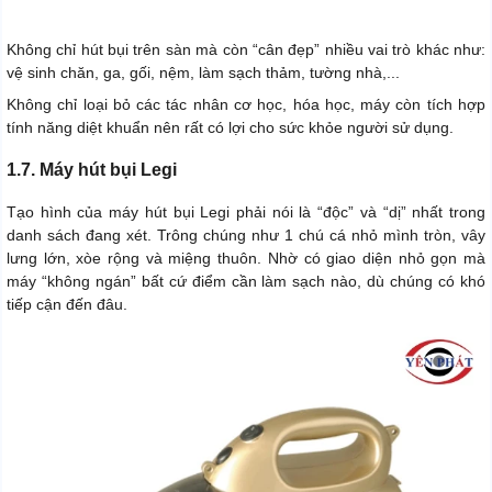
Không chỉ hút bụi trên sàn mà còn “cân đẹp” nhiều vai trò khác như:
vệ sinh chăn, ga, gối, nệm, làm sạch thảm, tường nhà,...
Không chỉ loại bỏ các tác nhân cơ học, hóa học, máy còn tích hợp
tính năng diệt khuẩn nên rất có lợi cho sức khỏe người sử dụng.
1.7. Máy hút bụi Legi
Tạo hình của máy hút bụi Legi phải nói là “độc” và “dị” nhất trong
danh sách đang xét. Trông chúng như 1 chú cá nhỏ mình tròn, vây
lưng lớn, xòe rộng và miệng thuôn. Nhờ có giao diện nhỏ gọn mà
máy “không ngán” bất cứ điểm cần làm sạch nào, dù chúng có khó
tiếp cận đến đâu.