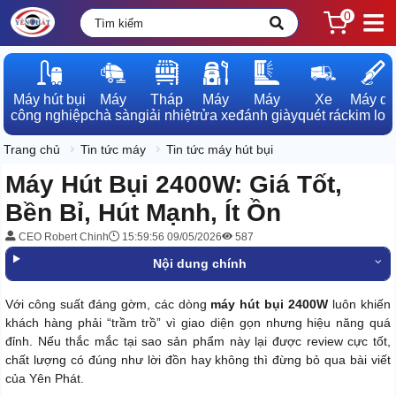
0
Máy hút bụi

Máy

Tháp

Máy

Máy

Xe

Máy dò

công nghiệp
chà sàn
giải nhiệt
rửa xe
đánh giày
quét rác
kim loạ
Trang chủ
Tin tức máy
Tin tức máy hút bụi
Máy Hút Bụi 2400W: Giá Tốt,
Bền Bỉ, Hút Mạnh, Ít Ồn
CEO Robert Chinh
15:59:56 09/05/2026
587
Nội dung chính
Với công suất đáng gờm, các dòng
máy hút bụi 2400W
luôn khiến
khách hàng phải “trầm trồ” vì giao diện gọn nhưng hiệu năng quá
đỉnh. Nếu thắc mắc tại sao sản phẩm này lại được review cực tốt,
chất lượng có đúng như lời đồn hay không thì đừng bỏ qua bài viết
của Yên Phát.