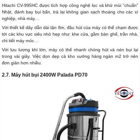
Hitachi CV-995HC được tích hợp công nghệ lọc và khử mùi “chuẩn”
Nhật, đánh bay bụi bẩn, trả lại không gian sạch thoáng cho các xí
nghiệp, nhà máy…
Với thiết kế dây dẫn dài tận 8m, đầu hút của máy có thể chạm được
tới các khu vực siêu nhỏ hẹp như: khe cửa, gầm bàn ghế, trần nhà,
chi tiết máy móc…
Với lưu lượng khí lớn, máy có thể nhanh chóng hút và nén bụi lại
trong vài giây. Việc dọn dẹp cả kho xưởng hàng ngàn m2 trở nên
đơn giản hơn nhiều.
2.7. Máy hút bụi 2400W Palada PD70