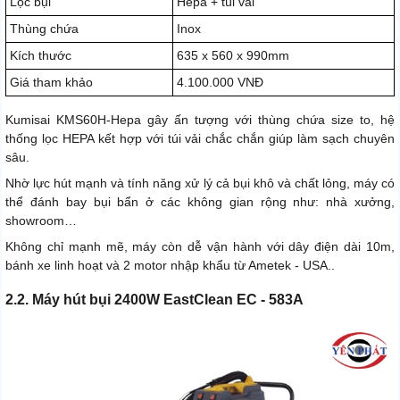
Lọc bụi
Hepa + túi vải
Thùng chứa
Inox
Kích thước
635 x 560 x 990mm
Giá tham khảo
4.100.000 VNĐ
Kumisai KMS60H-Hepa gây ấn tượng với thùng chứa size to, hệ
thống lọc HEPA kết hợp với túi vải chắc chắn giúp làm sạch chuyên
sâu.
Nhờ lực hút mạnh và tính năng xử lý cả bụi khô và chất lỏng, máy có
thể đánh bay bụi bẩn ở các không gian rộng như: nhà xưởng,
showroom…
Không chỉ mạnh mẽ, máy còn dễ vận hành với dây điện dài 10m,
bánh xe linh hoạt và 2 motor nhập khẩu từ Ametek - USA..
2.2. Máy hút bụi 2400W EastClean EC - 583A