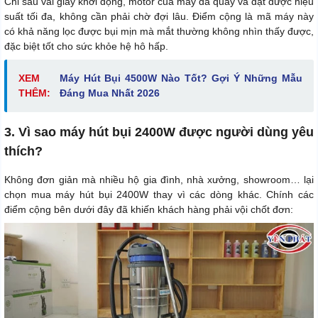
Chỉ sau vài giây khởi động, motor của máy đã quay và đạt được hiệu
suất tối đa, không cần phải chờ đợi lâu. Điểm cộng là mã máy này
có khả năng lọc được bụi mịn mà mắt thường không nhìn thấy được,
đặc biệt tốt cho sức khỏe hệ hô hấp.
XEM
Máy Hút Bụi 4500W Nào Tốt? Gợi Ý Những Mẫu
THÊM:
Đáng Mua Nhất 2026
3. Vì sao máy hút bụi 2400W được người dùng yêu
thích?
Không đơn giản mà nhiều hộ gia đình, nhà xưởng, showroom… lại
chọn mua máy hút bụi 2400W thay vì các dòng khác. Chính các
điểm cộng bên dưới đây đã khiến khách hàng phải vội chốt đơn: