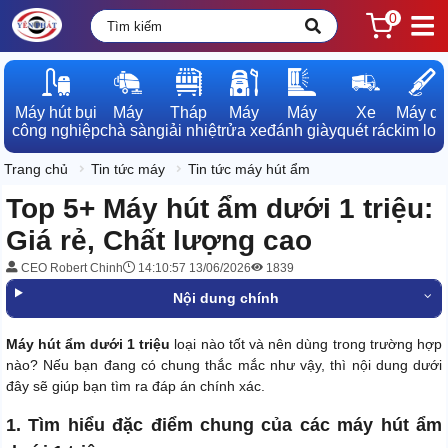
0
Máy hút bụi

Máy

Tháp

Máy

Máy

Xe

Máy dò

công nghiệp
chà sàn
giải nhiệt
rửa xe
đánh giày
quét rác
kim loạ
Trang chủ
Tin tức máy
Tin tức máy hút ẩm
Top 5+ Máy hút ẩm dưới 1 triệu:
Giá rẻ, Chất lượng cao
CEO Robert Chinh
14:10:57 13/06/2026
1839
Nội dung chính
Máy hút ẩm dưới 1 triệu
loại nào tốt và nên dùng trong trường hợp
nào? Nếu bạn đang có chung thắc mắc như vậy, thì nội dung dưới
đây sẽ giúp bạn tìm ra đáp án chính xác.
1. Tìm hiểu đặc điểm chung của các máy hút ẩm