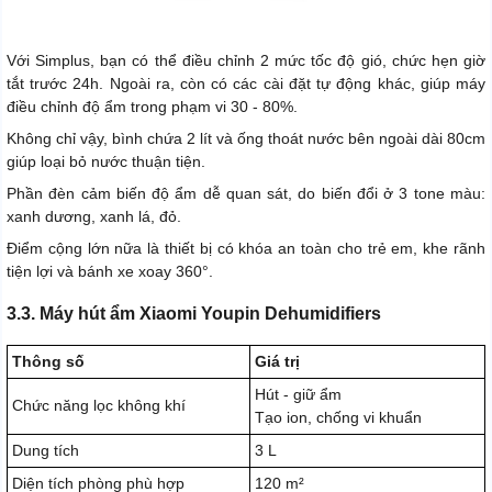
Với Simplus, bạn có thể điều chỉnh 2 mức tốc độ gió, chức hẹn giờ
tắt trước 24h. Ngoài ra, còn có các cài đặt tự động khác, giúp máy
điều chỉnh độ ẩm trong phạm vi 30 - 80%.
Không chỉ vậy, bình chứa 2 lít và ống thoát nước bên ngoài dài 80cm
giúp loại bỏ nước thuận tiện.
Phần đèn cảm biến độ ẩm dễ quan sát, do biến đổi ở 3 tone màu:
xanh dương, xanh lá, đỏ.
Điểm cộng lớn nữa là thiết bị có khóa an toàn cho trẻ em, khe rãnh
tiện lợi và bánh xe xoay 360°.
3.3. Máy hút ẩm Xiaomi Youpin Dehumidifiers
Thông số
Giá trị
Hút - giữ ẩm
Chức năng lọc không khí
Tạo ion, chống vi khuẩn
Dung tích
3 L
Diện tích phòng phù hợp
120 m²