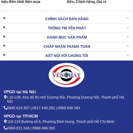
hiệu Bền nhất Nên mua
Bền, Chính hãng, Giá rẻ
CHÍNH SÁCH BÁN HÀNG
THÔNG TIN YÊN PHÁT
DANH MỤC SẢN PHẨM
CHẤP NHẬN THANH TOÁN
KẾT NỐI VỚI CHÚNG TÔI
VPGD tại Hà Nội
L10-L06, Khu đô thị mới Dương Nội, Phường Dương Nội, Thành phố Hà
Nội
0985.626.307 | 0917.430.282 | 0988.498.393
VPGD tại TP.HCM
118-134 Đường số 8, Phường Bình Hưng, Thành phố Hồ Chí Minh
0966.631.546 | 0988.498.393