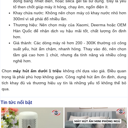
động bằng nhiệt điện, hoặc silica gel tái sử dụng. Đây là yếu
tố then chốt giúp máy ít hỏng, chạy êm, ngốn điện ít.
Khay chứa nước: Không nên chọn máy có khay nước nhỏ hơn
300ml vì sẽ phải đổ nhiều lần.
Thương hiệu: Nên chọn máy của Xiaomi, Deerma hoặc OEM
Hàn Quốc để nhận dịch vụ hậu mãi tốt, chất lượng ổn định
hơn.
Giá thành: Các dòng máy rẻ hơn 200 - 300K thường có công
suất yếu, hút ẩm chậm, nhanh hỏng. Thay vào đó, nên chọn
tầm giá cao hơn 1 chút, nhưng đa tính năng và nhiều công
nghệ hơn.
Chọn
máy hút ẩm dưới 1 triệu
không chỉ dựa vào giá. Điều quan
trọng là phải phù hợp không gian. Công nghệ hút ẩm ổn định, dung
tích khay đủ và thương hiệu uy tín là những yếu tố không thể bỏ
qua.
Tin tức nổi bật