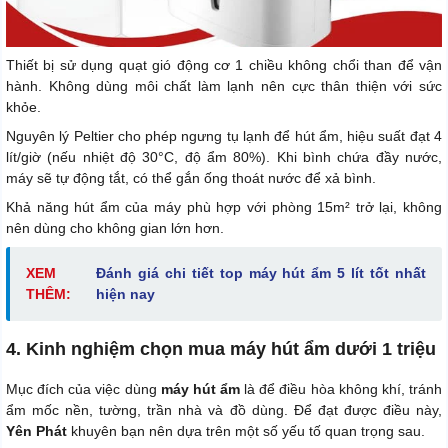
Thiết bị sử dụng quạt gió động cơ 1 chiều không chổi than để vận
hành. Không dùng môi chất làm lạnh nên cực thân thiện với sức
khỏe.
Nguyên lý Peltier cho phép ngưng tụ lạnh để hút ẩm, hiệu suất đạt 4
lít/giờ (nếu nhiệt độ 30°C, độ ẩm 80%). Khi bình chứa đầy nước,
máy sẽ tự động tắt, có thể gắn ống thoát nước để xả bình.
Khả năng hút ẩm của máy phù hợp với phòng 15m² trở lại, không
nên dùng cho không gian lớn hơn.
XEM
Đánh giá chi tiết top máy hút ẩm 5 lít tốt nhất
THÊM:
hiện nay
4. Kinh nghiệm chọn mua máy hút ẩm dưới 1 triệu
Mục đích của việc dùng
máy hút ẩm
là để điều hòa không khí, tránh
ẩm mốc nền, tường, trần nhà và đồ dùng. Để đạt được điều này,
Yên Phát
khuyên bạn nên dựa trên một số yếu tố quan trọng sau.