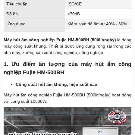
Tiêu chuẩn
ISO/CE
Độ ồn
<70dB
Ứng dụng
Kiểm soát độ ẩm từ 40% - 80%
Kích thước sản phẩm
1000 x 1300 x 2000mm
Máy hút ẩm công nghiệp Fujie HM-500BH (500lít/ngày)
là dòng
Trọng lượng sản phẩm
250 Kg
máy công suất khủng. Thiết bị được ứng dụng rộng rãi trong các
nhà máy, xưởng sản xuất công nghiệp, nông nghiệp.
Ngưng tụ lạnh với Block của
Công nghệ hút ẩm
Daikin
1. Ưu điểm ấn tượng của máy hút ẩm công
Điện áp
380V - 50HZ
nghiệp Fujie HM-500BH
Xuất xứ
Trung Quốc
Công suất hút ẩm khủng, hiệu suất cao
Máy hút ẩm công nghiệp Fujie HM-500BH (500lít/ngày) hoạt động
với công suất 10800W.