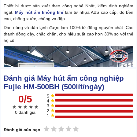
Thiết bị được sản xuất theo công nghệ Nhật, kiểm định nghiêm
ngặt.
Máy hút ẩm không khí
làm từ nhựa ABS cao cấp, độ bền
cao, chống xước, chống va đập.
Dàn nóng và dàn lạnh được làm 100% từ đồng nguyên chất. Các
thanh đồng dày, chắc chắn, cho hiệu suất cao hơn 30% so với thế
hệ cũ.
Đánh giá Máy hút ẩm công nghiệp
Fujie HM-500BH (500lít/ngày)
0/5
5
4
3
2
0 đánh giá
1
1 sao
2 sao
3 sao
4 sao
5 sao
Đánh giá của bạn