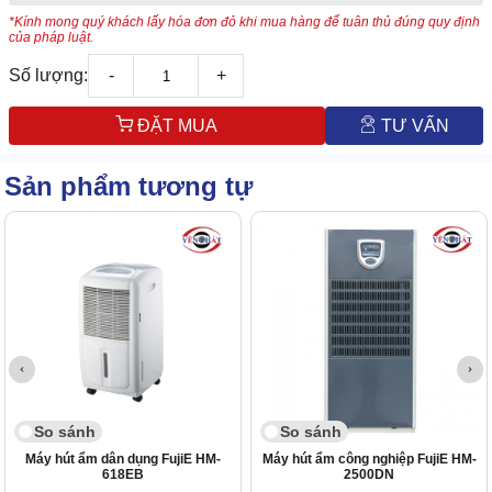
*Kính mong quý khách lấy hóa đơn đỏ khi mua hàng để tuân thủ đúng quy định
của pháp luật.
Số lượng:
-
+
ĐẶT MUA
TƯ VẤN
Sản phẩm tương tự
So sánh
So sánh
Máy hút ẩm dân dụng FujiE HM-
Máy hút ẩm công nghiệp FujiE HM-
618EB
2500DN