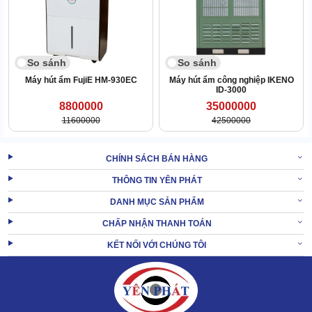
So sánh
So sánh
Máy hút ẩm FujiE HM-930EC
Máy hút ẩm công nghiệp IKENO
ID-3000
8800000
35000000
11600000
42500000
CHÍNH SÁCH BÁN HÀNG
THÔNG TIN YÊN PHÁT
DANH MỤC SẢN PHẨM
CHẤP NHẬN THANH TOÁN
XEM THÊM:
Máy hút ẩm công nghiệp FujiE HM-6130EB
KẾT NỐI VỚI CHÚNG TÔI
2. Máy hút ẩm công nghiệp Fujie HM-500BH
chính hãng giá bao nhiêu?
Hiện Fujie HM-500BH đã được nhập khẩu, bán rộng rãi tại Việt