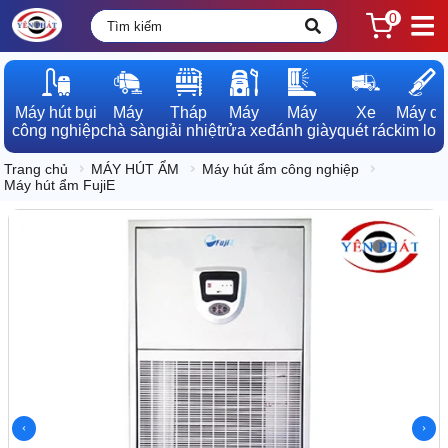
0
Máy hút bụi

Máy

Tháp

Máy

Máy

Xe

Máy dò

công nghiệp
chà sàn
giải nhiệt
rửa xe
đánh giày
quét rác
kim loạ
Trang chủ
MÁY HÚT ẨM
Máy hút ẩm công nghiệp
Máy hút ẩm FujiE