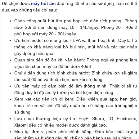
Để chọn được
máy hút ẩm
đáp ứng tốt nhu cầu sử dụng, bạn có thể
dựa vào những tiêu chí sau:
Chọn công suất hút ẩm phù hợp với diện tích phòng: Phòng
dưới 20m2 nên dùng máy 10 - 14L/ngày. Phòng 20 - 40m2
phù hợp với máy 20 - 30L/ngày.
Ưu tiên model có màng lọc HEPA và than hoạt tính: Đây là hệ
thống có khả năng loại bỏ bụi mịn, mùi hôi và các tác nhân
gây dị ứng hiệu quả.
Quan tâm đến độ ồn khi vận hành: Phòng ngủ và phòng làm
việc nên chọn máy có độ ồn dưới 40dB.
Chú ý đến dung tích bình chứa nước: Bình chứa lớn sẽ giảm
tần suất đổ bỏ và thuận tiện hơn khi sử dụng.
Ưu tiên máy có cảm biến độ ẩm thông minh: Thiết bị sẽ tự
động duy trì độ ẩm lý tưởng và tiết kiệm điện năng.
Xem xét các tiện ích đi kèm: Điều khiển qua app, hẹn giờ,
khóa trẻ em và chế độ sấy quần áo sẽ nâng cao trải nghiệm
sử dụng.
Lựa chọn thương hiệu uy tín: FujiE, Sharp, LG, Electrolux,
Xiaomi đều có nhiều model được đánh giá cao.
Mua tại đơn vị phân phối chính hãng: Đảm bảo chất lượng
sản phẩm và hưởng đầy đủ chế độ bảo hành sau bán hàng.