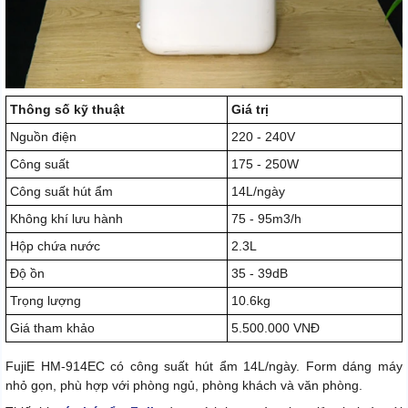
Thông số kỹ thuật
Giá trị
Nguồn điện
220 - 240V
Công suất
175 - 250W
Công suất hút ẩm
14L/ngày
Không khí lưu hành
75 - 95m3/h
Hộp chứa nước
2.3L
Độ ồn
35 - 39dB
Trọng lượng
10.6kg
Giá tham khảo
5.500.000 VNĐ
FujiE HM-914EC có công suất hút ẩm 14L/ngày. Form dáng máy
nhỏ gọn, phù hợp với phòng ngủ, phòng khách và văn phòng.