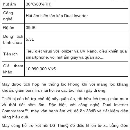
hút ẩm
30°C/80%RH)
Công
Hút ẩm biến tần kép Dual Inverter
nghệ
Độ ồn
39dB
Dung tích
5.3L
bình chứa
Tiêu diệt virus với Ionizer và UV Nano, điều khiển qua
Tiện ích
smartphone, vòi hút ẩm giày và quần áo,...
Giá tham
10.990.000 VNĐ
khảo
Máy được tích hợp hệ thống lọc không khí với màng lọc kháng
khuẩn, giảm bụi mịn, mùi hôi và các tác nhân gây dị ứng.
Thiết bị còn hỗ trợ chế độ sấy quần áo, rất hữu ích trong mùa mưa
và thời tiết nồm ẩm. Đặc biệt, với công nghệ Dual Inverter
Compressor™, máy vận hành êm với độ ồn 33dB và tiết kiệm điện
năng hiệu quả.
Máy cũng hỗ trợ kết nối LG ThinQ để điều khiển từ xa bằng điện