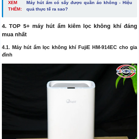
XEM
Máy hút ẩm có sấy được quần áo không - Hiệu
THÊM:
quả thực tế ra sao?
4. TOP 5+ máy hút ẩm kiêm lọc không khí đáng
mua nhất
4.1. Máy hút ẩm lọc không khí FujiE HM-914EC cho gia
đình