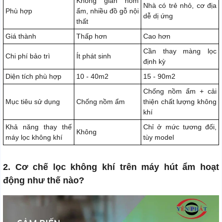
Không gian nồm
Nhà có trẻ nhỏ, cơ địa
Phù hợp
ẩm, nhiều đồ gỗ nội
dễ dị ứng
thất
Giá thành
Thấp hơn
Cao hơn
Cần thay màng lọc
Chi phí bảo trì
Ít phát sinh
định kỳ
Diện tích phù hợp
10 - 40m2
15 - 90m2
Chống nồm ẩm + cải
Mục tiêu sử dụng
Chống nồm ẩm
thiện chất lượng không
khí
Khả năng thay thế
Chỉ ở mức tương đối,
Không
máy lọc không khí
tùy model
2. Cơ chế lọc không khí trên máy hút ẩm hoạt
động như thế nào?