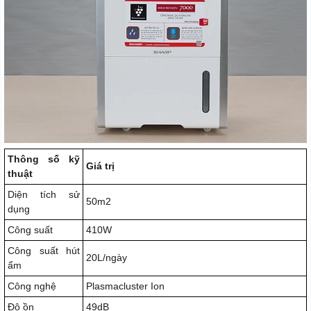
Thông số kỹ
Giá trị
thuật
Diện tích sử
50m2
dụng
Công suất
410W
Công suất hút
20L/ngày
ẩm
Công nghệ
Plasmacluster Ion
Độ ồn
49dB