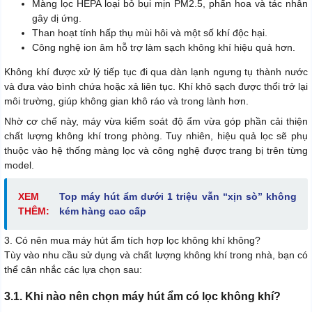
Màng lọc HEPA loại bỏ bụi mịn PM2.5, phấn hoa và tác nhân
gây dị ứng.
Than hoạt tính hấp thụ mùi hôi và một số khí độc hại.
Công nghệ ion âm hỗ trợ làm sạch không khí hiệu quả hơn.
Không khí được xử lý tiếp tục đi qua dàn lạnh ngưng tụ thành nước
và đưa vào bình chứa hoặc xả liên tục. Khí khô sạch được thổi trở lại
môi trường, giúp không gian khô ráo và trong lành hơn.
Nhờ cơ chế này, máy vừa kiểm soát độ ẩm vừa góp phần cải thiện
chất lượng không khí trong phòng. Tuy nhiên, hiệu quả lọc sẽ phụ
thuộc vào hệ thống màng lọc và công nghệ được trang bị trên từng
model.
XEM
Top máy hút ẩm dưới 1 triệu vẫn “xịn sò” không
THÊM:
kém hàng cao cấp
3. Có nên mua máy hút ẩm tích hợp lọc không khí không?
Tùy vào nhu cầu sử dụng và chất lượng không khí trong nhà, bạn có
thể cân nhắc các lựa chọn sau:
3.1. Khi nào nên chọn máy hút ẩm có lọc không khí?