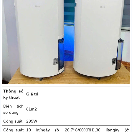
Thông số
Giá trị
kỹ thuật
Diện tích
81m2
sử dụng
Công suất
295W
Công suất
19 lít/ngày (ở 26.7°C/60%RH),30 lít/ngày (ở