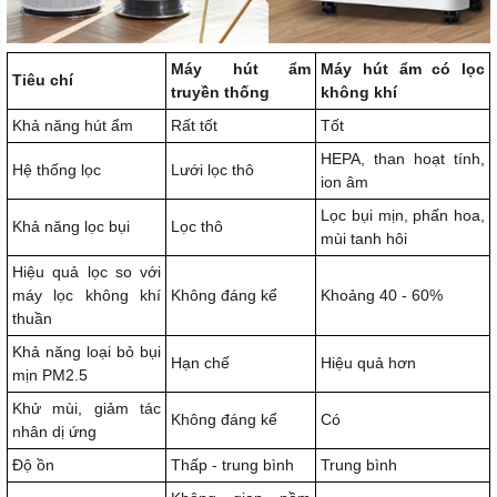
Máy hút ẩm
Máy hút ẩm có lọc
Tiêu chí
truyền thống
không khí
Khả năng hút ẩm
Rất tốt
Tốt
HEPA, than hoạt tính,
Hệ thống lọc
Lưới lọc thô
ion âm
Lọc bụi mịn, phấn hoa,
Khả năng lọc bụi
Lọc thô
mùi tanh hôi
Hiệu quả lọc so với
máy lọc không khí
Không đáng kể
Khoảng 40 - 60%
thuần
Khả năng loại bỏ bụi
Hạn chế
Hiệu quả hơn
mịn PM2.5
Khử mùi, giảm tác
Không đáng kể
Có
nhân dị ứng
Độ ồn
Thấp - trung bình
Trung bình