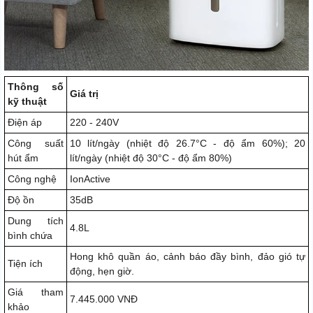
Thông số
Giá trị
kỹ thuật
Điện áp
220 - 240V
Công suất
10 lít/ngày (nhiệt độ 26.7°C - độ ẩm 60%); 20
hút ẩm
lít/ngày (nhiệt độ 30°C - độ ẩm 80%)
Công nghệ
IonActive
Độ ồn
35dB
Dung tích
4.8L
bình chứa
Hong khô quần áo, cảnh báo đầy bình, đảo gió tự
Tiện ích
động, hẹn giờ.
Giá tham
7.445.000 VNĐ
khảo