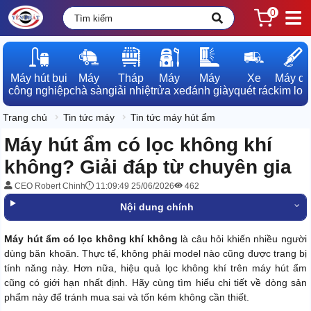
0
Máy hút bụi

Máy

Tháp

Máy

Máy

Xe

Máy dò

công nghiệp
chà sàn
giải nhiệt
rửa xe
đánh giày
quét rác
kim loạ
Trang chủ
Tin tức máy
Tin tức máy hút ẩm
Máy hút ẩm có lọc không khí
không? Giải đáp từ chuyên gia
CEO Robert Chinh
11:09:49 25/06/2026
462
Nội dung chính
Máy hút ẩm có lọc không khí không
là câu hỏi khiến nhiều người
dùng băn khoăn. Thực tế, không phải model nào cũng được trang bị
tính năng này. Hơn nữa, hiệu quả lọc không khí trên máy hút ẩm
cũng có giới hạn nhất định. Hãy cùng tìm hiểu chi tiết về dòng sản
phẩm này để tránh mua sai và tốn kém không cần thiết.