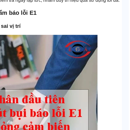
kiểm tra ngay lập tức, nhằm duy trì hiệu quả sử dụng tối đa.
ẩm báo lỗi E1
ai vị trí