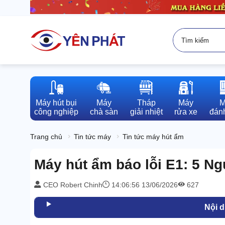
Máy hút bụi

Máy

Tháp

Máy

M
công nghiệp
chà sàn
giải nhiệt
rửa xe
đánh
Trang chủ
Tin tức máy
Tin tức máy hút ẩm
Máy hút ẩm báo lỗi E1: 5 N
CEO Robert Chinh
14:06:56 13/06/2026
627
Nội 