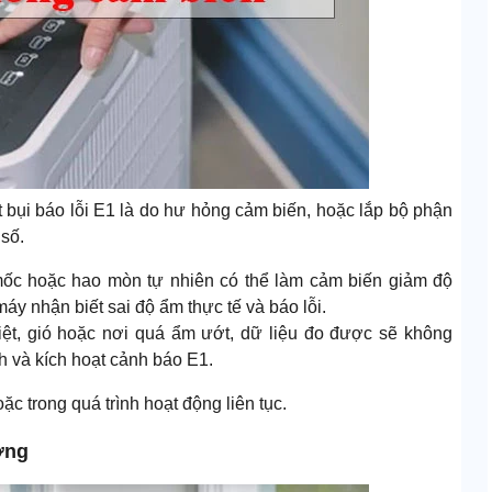
 bụi báo lỗi E1 là do hư hỏng cảm biến, hoặc lắp bộ phận
 số.
mốc hoặc hao mòn tự nhiên có thể làm cảm biến giảm độ
áy nhận biết sai độ ẩm thực tế và báo lỗi.
hiệt, gió hoặc nơi quá ẩm ướt, dữ liệu đo được sẽ không
h và kích hoạt cảnh báo E1.
 trong quá trình hoạt động liên tục.
ờng