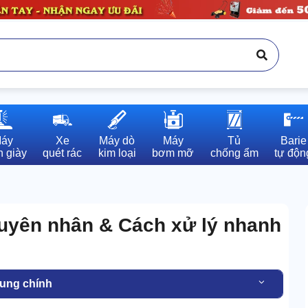
áy

Xe

Máy dò

Máy

Tủ

Barie

 giày
quét rác
kim loại
bơm mỡ
chống ẩm
tự độn
guyên nhân & Cách xử lý nhanh
dung chính