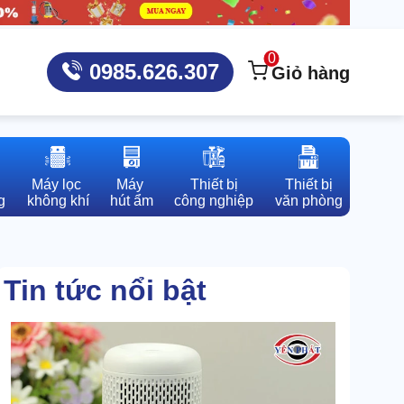
0
0985.626.307
Giỏ hàng
Máy lọc 

Máy 

Thiết bị

Thiết bị

g
không khí
hút ẩm
công nghiệp
văn phòng
Tin tức nổi bật