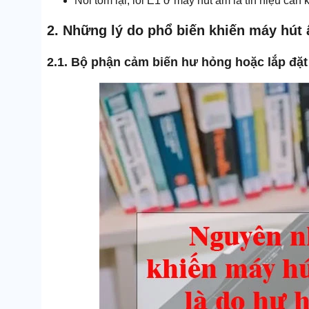
Nói tóm lại, lỗi E1 ở máy hút ẩm là tín hiệu cần 
2. Những lý do phổ biến khiến máy hút 
2.1. Bộ phận cảm biến hư hỏng hoặc lắp đặt s