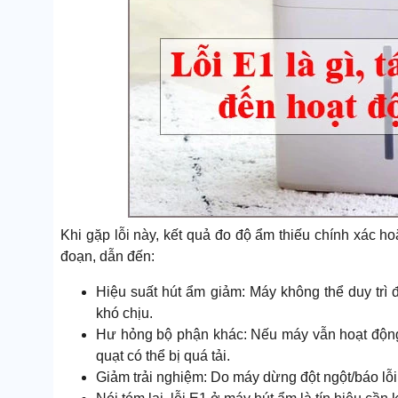
Khi gặp lỗi này, kết quả đo độ ẩm thiếu chính xác ho
đoạn, dẫn đến:
Hiệu suất hút ẩm giảm: Máy không thể duy trì
khó chịu.
Hư hỏng bộ phận khác: Nếu máy vẫn hoạt động 
quạt có thể bị quá tải.
Giảm trải nghiệm: Do máy dừng đột ngột/báo lỗi 