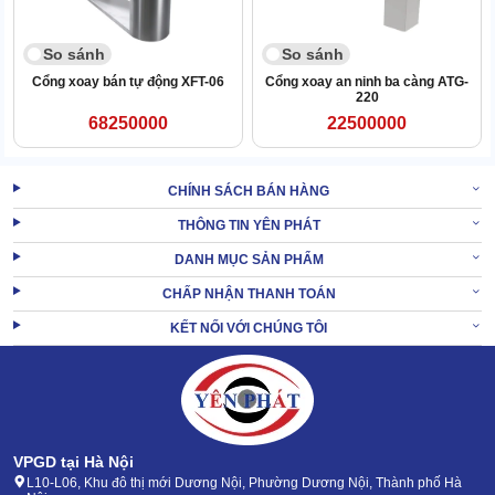
So sánh
So sánh
Cổng xoay bán tự động XFT-06
Cổng xoay an ninh ba càng ATG-
220
68250000
22500000
CHÍNH SÁCH BÁN HÀNG
THÔNG TIN YÊN PHÁT
DANH MỤC SẢN PHẨM
CHẤP NHẬN THANH TOÁN
KẾT NỐI VỚI CHÚNG TÔI
Ứng dụng cửa xoay Tripod Turnstile TC-S206
Trường học: Cổng xoay TC-S206 giúp kiểm soát lưu lượng
học sinh, sinh viên, và nhân viên ra vào các khu vực trường
VPGD tại Hà Nội
học một cách hiệu quả. Điều này giúp đảm bảo tính an toàn
L10-L06, Khu đô thị mới Dương Nội, Phường Dương Nội, Thành phố Hà