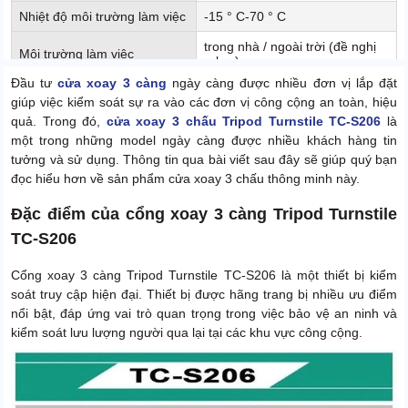
Nhiệt độ môi trường làm việc
-15 ° C-70 ° C
trong nhà / ngoài trời (đề nghị
Môi trường làm việc
arbor)
Đầu tư
cửa xoay 3 càng
ngày càng được nhiều đơn vị lắp đặt
L420mm * W330mm *
Kích thước
giúp việc kiểm soát sự ra vào các đơn vị công cộng an toàn, hiệu
H1000mm
quả. Trong đó,
cửa xoay 3 chấu Tripod Turnstile TC-S206
là
Chiều rộng làn
dưới 600mm
một trong những model ngày càng được nhiều khách hàng tin
tưởng và sử dụng. Thông tin qua bài viết sau đây sẽ giúp quý bạn
chấm công, chức năng chụp
Chức năng khác
đọc hiểu hơn về sản phẩm cửa xoay 3 chấu thông minh này.
ảnh, v.v.
Đặc điểm của cổng xoay 3 càng Tripod Turnstile
TC-S206
Cổng xoay 3 càng Tripod Turnstile TC-S206 là một thiết bị kiểm
soát truy cập hiện đại. Thiết bị được hãng trang bị nhiều ưu điểm
nổi bật, đáp ứng vai trò quan trọng trong việc bảo vệ an ninh và
kiểm soát lưu lượng người qua lại tại các khu vực công cộng.