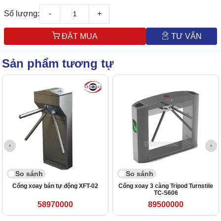
Số lượng:
-
+
ĐẶT MUA
TƯ VẤN
Sản phẩm tương tự
So sánh
So sánh
Cổng xoay bán tự động XFT-02
Cổng xoay 3 càng Tripod Turnstile
TC-S606
58970000
89500000