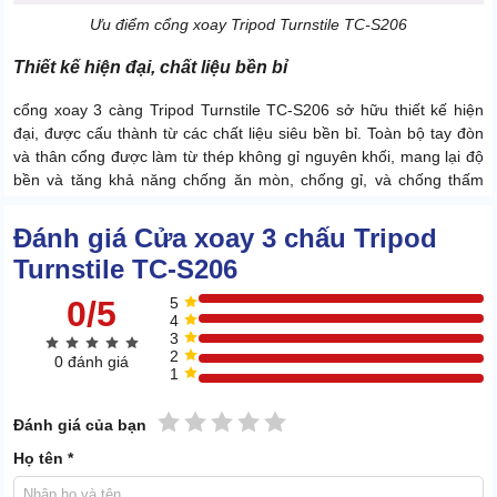
Ưu điểm cổng xoay Tripod Turnstile TC-S206
Thiết kế hiện đại, c
hất liệu bền bỉ
cổng xoay 3 càng Tripod Turnstile TC-S206 sở hữu thiết kế hiện
đại, được cấu thành từ các chất liệu siêu bền bỉ. Toàn bộ tay đòn
và thân cổng được làm từ thép không gỉ nguyên khối, mang lại độ
bền và tăng khả năng chống ăn mòn, chống gỉ, và chống thấm
nước, phù hợp sử dụng tại những khu vực, không gian công cộng.
Đánh giá Cửa xoay 3 chấu Tripod
Hiển thị trực quan
Turnstile TC-S206
Cổng xoay được trang bị dải đèn LED ở mặt trước và sau thân
0/5
5
máy, giúp người dùng dễ dàng kiểm soát quá trình ra vào một
4
cách trực quan và tiện lợi.
3
2
0 đánh giá
1
Đa chức năng
1 sao
2 sao
3 sao
4 sao
5 sao
Sản phẩm có khả năng tương tác với nhiều hệ thống khác nhau
Đánh giá của bạn
như hệ thống chấm công, đầu đọc thẻ, nút nhấn, điều khiển từ xa
Họ tên *
không dây và tấm gắn đầu đọc thẻ. Bộ đếm điện tử có thể đặt lại 6
chữ số và hiển thị trên màn hình LCD.