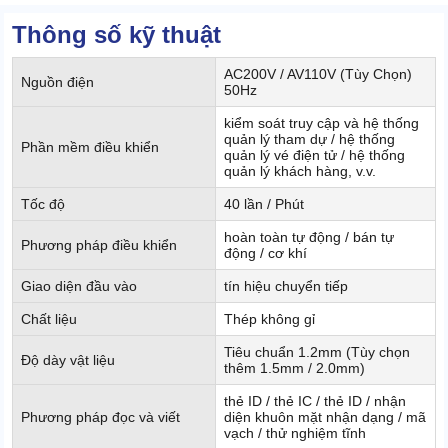
Thông số kỹ thuật
AC200V / AV110V (Tùy Chọn)
Nguồn điện
50Hz
kiểm soát truy cập và hệ thống
quản lý tham dự / hệ thống
Phần mềm điều khiển
quản lý vé điện tử / hệ thống
quản lý khách hàng, v.v.
Tốc độ
40 lần / Phút
hoàn toàn tự động / bán tự
Phương pháp điều khiển
động / cơ khí
Giao diện đầu vào
tín hiệu chuyển tiếp
Chất liệu
Thép không gỉ
Tiêu chuẩn 1.2mm (Tùy chọn
Độ dày vật liệu
thêm 1.5mm / 2.0mm)
thẻ ID / thẻ IC / thẻ ID / nhận
Phương pháp đọc và viết
diện khuôn mặt nhận dạng / mã
vạch / thử nghiệm tĩnh