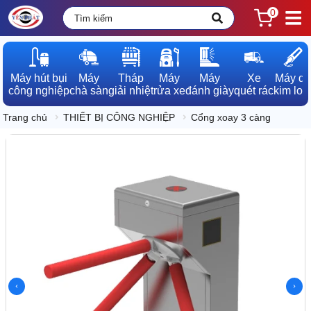
0
Máy hút bụi

Máy

Tháp

Máy

Máy

Xe

Máy dò

công nghiệp
chà sàn
giải nhiệt
rửa xe
đánh giày
quét rác
kim loạ
Trang chủ
THIẾT BỊ CÔNG NGHIỆP
Cổng xoay 3 càng