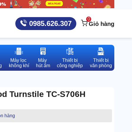
0
0985.626.307
Giỏ hàng
Máy lọc 

Máy 

Thiết bị

Thiết bị

g
không khí
hút ẩm
công nghiệp
văn phòng
od Turnstile TC-S706H
n hàng