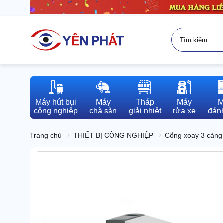
Máy hút bụi

Máy

Tháp

Máy

M
công nghiệp
chà sàn
giải nhiệt
rửa xe
đánh
Trang chủ
THIẾT BỊ CÔNG NGHIỆP
Cổng xoay 3 càng