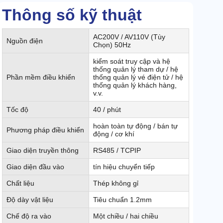
Thông số kỹ thuật
AC200V / AV110V (Tùy
Nguồn điện
Chọn) 50Hz
kiểm soát truy cập và hệ
thống quản lý tham dự / hệ
Phần mềm điều khiển
thống quản lý vé điện tử / hệ
thống quản lý khách hàng,
v.v.
Tốc độ
40 / phút
hoàn toàn tự động / bán tự
Phương pháp điều khiển
động / cơ khí
Giao diện truyền thông
RS485 / TCPIP
Giao diện đầu vào
tín hiệu chuyển tiếp
Chất liệu
Thép không gỉ
Độ dày vật liệu
Tiêu chuẩn 1.2mm
Chế độ ra vào
Một chiều / hai chiều