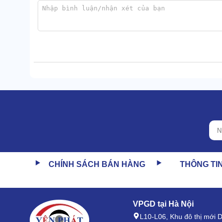
Thiết bị báo động
Bộ phận này sẽ được lắp trực tiếp trên cửa xoay 3 c
dấu hiệu bị cạy lắp hoặc tháo dỡ. Điều này sẽ cảnh 
Đầu đọc
Đầu đọc có chức năng đọc thông tin xác nhận quyề
dùng có thể sử dụng các phương pháp như thẻ mã vạch
Đèn Led điều hướng
Hệ thống đèn led là bộ phận có vai trò điều hướng v
Ưu điểm nổi bật của cổng xoay 3 càng 
CHÍNH SÁCH BÁN HÀNG
THÔNG TI
Cổng xoay 3 chấu TC-S706H được người dùng đánh g
VPGD tại Hà Nội
L10-L06, Khu đô thị mới