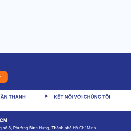
ý
HẬN THANH
KẾT NỐI VỚI CHÚNG TÔI
HCM
 số 8, Phường Bình Hưng, Thành phố Hồ Chí Minh