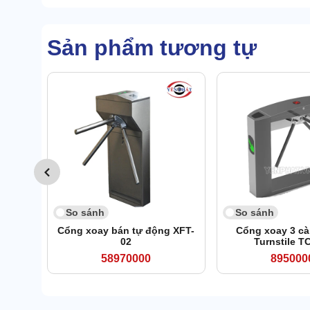
Sản phẩm tương tự
So sánh
So sánh
Cổng xoay bán tự động XFT-
Cổng xoay 3 cà
02
Turnstile T
58970000
895000