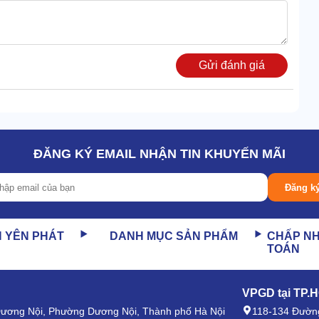
àng và nó sẽ kích hoạt báo động nếu như thiết bị đang có
Gửi đánh giá
báo cho bảo vệ, đảm bảo an ninh cho tòa nhà.
n truy cập người đi qua. Với model TC-S706H thì người
, thẻ từ, nhận diện khuôn mặt,....
ĐĂNG KÝ EMAIL NHẬN TIN KHUYẾN MÃI
Đăng k
à chỉ đường đi cho người dùng.
Tripod Turnstile TC-S706H
N YÊN PHÁT
DANH MỤC SẢN PHẨM
CHẤP N
TOÁN
iá cao bởi những ưu điểm nổi bật sau:
VPGD tại TP.
 Dương Nội, Phường Dương Nội, Thành phố Hà Nội
118-134 Đường