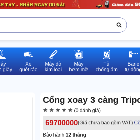
áy

Xe

Máy dò

Máy

Tủ

Barie

 giày
quét rác
kim loại
bơm mỡ
chống ẩm
tự độn
Cổng xoay 3 càng Trip
(0 đánh giá)
69700000
(Giá chưa bao gồm VAT)
Cò
Bảo hành
12 tháng