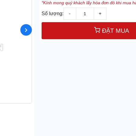
*Kính mong quý khách lấy hóa đơn đỏ khi mua hà
Số lượng:
-
+
ĐẶT MUA