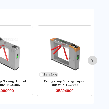
So 
Cổn
So sánh
y 3 càng Tripod
Cổng xoay 3 càng Tripod
tile TC-S406
Turnstile TC-S806
5000000
35894000