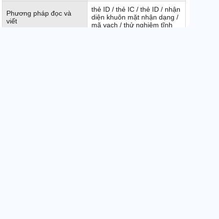
thẻ ID / thẻ IC / thẻ ID / nhận
Phương pháp đọc và
diện khuôn mặt nhận dạng /
viết
mã vạch / thử nghiệm tĩnh
Nhiệt độ môi trường làm
-15 ° C-70 ° C
việc
trong nhà / ngoài trời (đề
Môi trường làm việc
nghị arbor)
Kích thước
1200mmx280mmxH1000mm
Chiều rộng làn
dưới 600mm