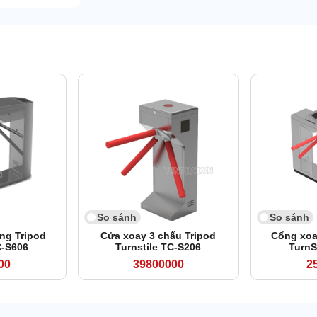
So sánh
So sánh
ng Tripod
Cửa xoay 3 chấu Tripod
Cổng xoa
C-S606
Turnstile TC-S206
TurnS
00
39800000
2