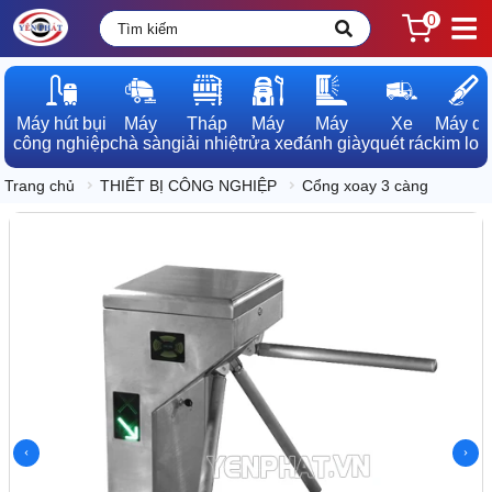
0
Máy hút bụi

Máy

Tháp

Máy

Máy

Xe

Máy dò

công nghiệp
chà sàn
giải nhiệt
rửa xe
đánh giày
quét rác
kim loạ
Trang chủ
THIẾT BỊ CÔNG NGHIỆP
Cổng xoay 3 càng