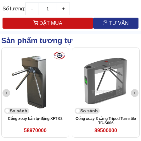
Số lượng:
-
+
ĐẶT MUA
TƯ VẤN
Sản phẩm tương tự
So sánh
So sánh
Cổng xoay bán tự động XFT-02
Cổng xoay 3 càng Tripod Turnstile
TC-S606
58970000
89500000