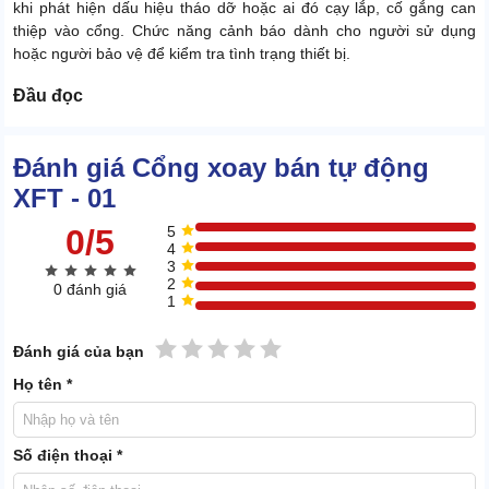
khi phát hiện dấu hiệu tháo dỡ hoặc ai đó cạy lắp, cố gắng can
thiệp vào cổng. Chức năng cảnh báo dành cho người sử dụng
hoặc người bảo vệ để kiểm tra tình trạng thiết bị.
Đầu đọc
Đánh giá Cổng xoay bán tự động
XFT - 01
0/5
5
4
3
2
0 đánh giá
1
1 sao
2 sao
3 sao
4 sao
5 sao
Đánh giá của bạn
Họ tên *
Đầu đọc thông minh
Số điện thoại *
Có chức năng đọc thông tin và xác thực quyền truy cập hợp lệ của