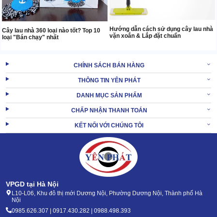
Hướng dẫn cách sử dụng cây lau nhà
Cây lau nhà 360 loại nào tốt? Top 10
vặn xoắn & Lắp đặt chuẩn
loại "Bán chạy" nhất
CHÍNH SÁCH BÁN HÀNG
THÔNG TIN YÊN PHÁT
DANH MỤC SẢN PHẨM
CHẤP NHẬN THANH TOÁN
KẾT NỐI VỚI CHÚNG TÔI
VPGD tại Hà Nội
L10-L06, Khu đô thị mới Dương Nội, Phường Dương Nội, Thành phố Hà
Nội
0985.626.307 | 0917.430.282 | 0988.498.393