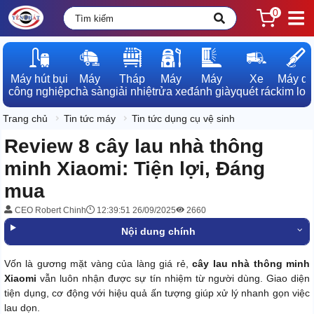
0
Máy hút bụi

Máy

Tháp

Máy

Máy

Xe

Máy dò

công nghiệp
chà sàn
giải nhiệt
rửa xe
đánh giày
quét rác
kim loạ
Trang chủ
Tin tức máy
Tin tức dụng cụ vệ sinh
Review 8 cây lau nhà thông
minh Xiaomi: Tiện lợi, Đáng
mua
CEO Robert Chinh
12:39:51 26/09/2025
2660
Nội dung chính
Vốn là gương mặt vàng của làng giá rẻ,
cây lau nhà thông minh
Xiaomi
vẫn luôn nhận được sự tín nhiệm từ người dùng. Giao diện
tiện dụng, cơ động với hiệu quả ấn tượng giúp xử lý nhanh gọn việc
lau dọn.