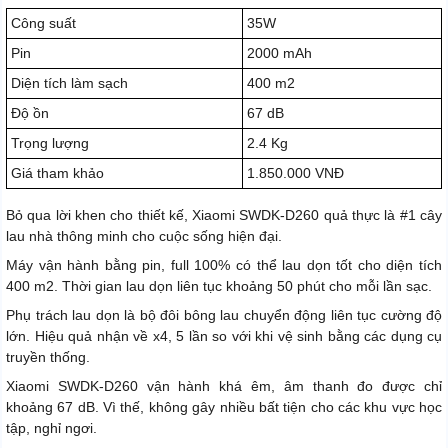
Công suất
35W
Pin
2000 mAh
Diện tích làm sạch
400 m2
Độ ồn
67 dB
Trọng lượng
2.4 Kg
Giá tham khảo
1.850.000 VNĐ
Bỏ qua lời khen cho thiết kế, Xiaomi SWDK-D260 quả thực là #1 cây
lau nhà thông minh cho cuộc sống hiện đại.
Máy vận hành bằng pin, full 100% có thể lau dọn tốt cho diện tích
400 m2. Thời gian lau dọn liên tục khoảng 50 phút cho mỗi lần sạc.
Phụ trách lau dọn là bộ đôi bông lau chuyển động liên tục cường độ
lớn. Hiệu quả nhận về x4, 5 lần so với khi vệ sinh bằng các dụng cụ
truyền thống.
Xiaomi SWDK-D260 vận hành khá êm, âm thanh đo được chỉ
khoảng 67 dB. Vì thế, không gây nhiều bất tiện cho các khu vực học
tập, nghỉ ngơi.