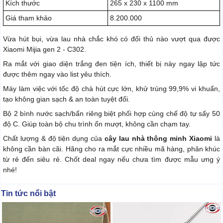
Kích thước
265 x 230 x 1100 mm
Giá tham khảo
8.200.000
Vừa hút bụi, vừa lau nhà chắc khó có đối thủ nào vượt qua được
Xiaomi Mijia gen 2 - C302.
Ra mắt với giao diện trắng đen tiện ích, thiết bị này ngay lập tức
được thêm ngay vào list yêu thích.
Máy làm việc với tốc độ chà hút cực lớn, khử trùng 99,9% vi khuẩn,
tạo không gian sạch & an toàn tuyệt đối.
Bộ 2 bình nước sạch/bẩn riêng biệt phối hợp cùng chế độ tự sấy 50
độ C. Giúp toàn bộ chu trình ổn mượt, không cần chạm tay.
Chất lượng & độ tiện dụng của
cây lau nhà thông minh Xiaomi
là
không cần bàn cãi. Hãng cho ra mắt cực nhiều mã hàng, phân khúc
từ rẻ đến siêu rẻ. Chốt deal ngay nếu chưa tìm được mẫu ưng ý
nhé!
Tin tức nổi bật