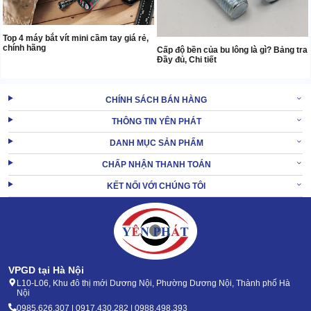
Top 4 máy bắt vít mini cầm tay giá rẻ,
chính hãng
Cấp độ bền của bu lông là gì? Bảng tra
Đầy đủ, Chi tiết
CHÍNH SÁCH BÁN HÀNG
THÔNG TIN YÊN PHÁT
DANH MỤC SẢN PHẨM
CHẤP NHẬN THANH TOÁN
KẾT NỐI VỚI CHÚNG TÔI
VPGD tại Hà Nội
L10-L06, Khu đô thị mới Dương Nội, Phường Dương Nội, Thành phố Hà
Nội
0985.626.307 | 0917.430.282 | 0988.498.393