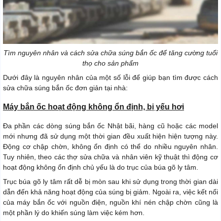
Tìm nguyên nhân và cách sửa chữa súng bắn ốc để tăng cường tuổi
thọ cho sản phẩm
Dưới đây là nguyên nhân của một số lỗi để giúp bạn tìm được cách
sửa chữa súng bắn ốc đơn giản tại nhà:
Máy bắn ốc hoạt động không ổn định, bị yếu hơi
Đa phần các dòng súng bắn ốc Nhật bãi, hàng cũ hoặc các model
mới nhưng đã sử dụng một thời gian đều xuất hiện hiện tượng này.
Động cơ chập chờn, không ổn định có thể do nhiều nguyên nhân.
Tuy nhiên, theo các thợ sửa chữa và nhân viên kỹ thuật thì động cơ
hoạt động không ổn định chủ yếu là do trục của búa gõ ly tâm.
Trục búa gõ ly tâm rất dễ bị mòn sau khi sử dụng trong thời gian dài
dẫn đến khả năng hoạt động của súng bị giảm. Ngoài ra, việc kết nối
của máy bắn ốc với nguồn điện, nguồn khí nén chập chờn cũng là
một phần lý do khiến súng làm việc kém hơn.