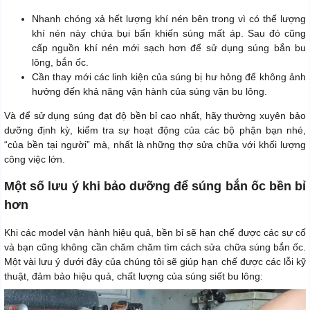
Nhanh chóng xả hết lượng khí nén bên trong vì có thể lượng
khí nén này chứa bụi bẩn khiến súng mất áp. Sau đó cũng
cấp nguồn khí nén mới sạch hơn để sử dụng súng bắn bu
lông, bắn ốc.
Cần thay mới các linh kiện của súng bị hư hỏng để không ảnh
hưởng đến khả năng vận hành của súng vặn bu lông.
Và để sử dụng súng đạt độ bền bỉ cao nhất, hãy thường xuyên bảo
dưỡng định kỳ, kiểm tra sự hoạt động của các bộ phận bạn nhé,
“của bền tại người” mà, nhất là những thợ sửa chữa với khối lượng
công việc lớn.
Một số lưu ý khi bảo dưỡng để súng bắn ốc bền bỉ
hơn
Khi các model vận hành hiệu quả, bền bỉ sẽ hạn chế được các sự cố
và bạn cũng không cần chăm chăm tìm cách sửa chữa súng bắn ốc.
Một vài lưu ý dưới đây của chúng tôi sẽ giúp hạn chế được các lỗi kỹ
thuật, đảm bảo hiệu quả, chất lượng của súng siết bu lông: