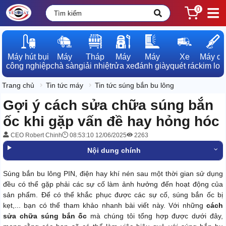
0
Máy hút bụi

Máy

Tháp

Máy

Máy

Xe

Máy dò

công nghiệp
chà sàn
giải nhiệt
rửa xe
đánh giày
quét rác
kim loạ
Trang chủ
Tin tức máy
Tin tức súng bắn bu lông
Gợi ý cách sửa chữa súng bắn
ốc khi gặp vấn đề hay hỏng hóc
CEO Robert Chinh
08:53:10 12/06/2025
2263
Nội dung chính
Súng bắn bu lông PIN, điện hay khí nén sau một thời gian sử dụng
đều có thể gặp phải các sự cố làm ảnh hưởng đến hoạt động của
sản phẩm. Để có thể khắc phục được các sự cố, súng bắn ốc bị
kẹt,... bạn có thể tham khảo nhanh bài viết này. Với những
cách
sửa chữa súng bắn ốc
mà chúng tôi tổng hợp được dưới đây,