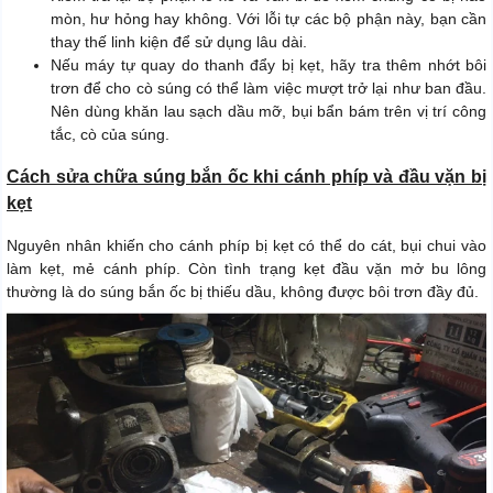
mòn, hư hỏng hay không. Với lỗi tự các bộ phận này, bạn cần
thay thế linh kiện để sử dụng lâu dài.
Nếu máy tự quay do thanh đẩy bị kẹt, hãy tra thêm nhớt bôi
trơn để cho cò súng có thể làm việc mượt trở lại như ban đầu.
Nên dùng khăn lau sạch dầu mỡ, bụi bẩn bám trên vị trí công
tắc, cò của súng.
Cách sửa chữa súng bắn ốc khi cánh phíp và đầu vặn bị
kẹt
Nguyên nhân khiến cho cánh phíp bị kẹt có thể do cát, bụi chui vào
làm kẹt, mẻ cánh phíp. Còn tình trạng k
ẹt đầu vặn mở bu lông
thường là do súng bắn ốc bị thiếu dầu, không được bôi trơn đầy đủ.