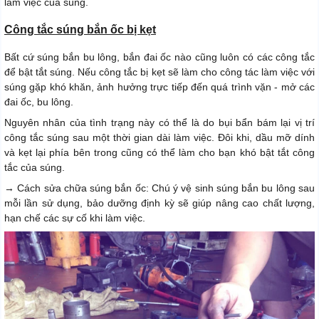
làm việc của súng.
Công tắc súng bắn ốc bị kẹt
Bất cứ súng bắn bu lông, bắn đai ốc nào cũng luôn có các công tắc
để bật tắt súng. Nếu công tắc bị kẹt sẽ làm cho công tác làm việc với
súng gặp khó khăn, ảnh hưởng trực tiếp đến quá trình vặn - mở các
đai ốc, bu lông.
Nguyên nhân của tình trạng này có thể là do bụi bẩn bám lại vị trí
công tắc súng sau một thời gian dài làm việc. Đôi khi, dầu mỡ dính
và kẹt lại phía bên trong cũng có thể làm cho bạn khó bật tắt công
tắc của súng.
→ Cách sửa chữa súng bắn ốc: Chú ý vệ sinh súng bắn bu lông sau
mỗi lần sử dụng, bảo dưỡng định kỳ sẽ giúp nâng cao chất lượng,
hạn chế các sự cố khi làm việc.