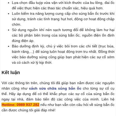
Lựa chọn đầu tuýp vừa vặn với kích thước của bu lông, đai ốc
để việc thực hiện các thao tác chuẩn xác, hiệu quả hơn.
Luôn kiểm tra năng lượng cung cấp cho súng bắn ốc trước khi
sử dụng, tránh các tình trạng hụt hơi, động cơ hoạt động chập
chờn.
Sử dụng nguồn khí nén sạch tương đối để không làm hư hại
các bộ phận bên trong của súng bắn ốc, nguồn điện ổn định
đúng điện áp.
Bảo dưỡng định kỳ, chú ý việc bôi trơn các chi tiết (trục búa,
bánh răng,...) để súng luôn hoạt động trơn tru nhất. Đồng thời
việc bảo dưỡng súng cũng giúp bạn phát hiện các sự cố sớm
và có cách xử lý kịp thời.
Kết luận
Với các thông tin trên, chúng tôi đã giúp bạn nắm được các nguyên
nhân cũng như
cách sửa chữa súng bắn ốc
cho từng sự cố cụ
thể. Hãy áp dụng để có thể khắc phục các sự cố của súng bắn ốc
ngay tại nhà, đảm bảo tiến độ các công việc của mình. Liên hệ
Hotline: 0989 937 282
nếu như bạn vẫn còn câu hỏi về súng bắn ốc
cần được chúng tôi giải đáp nhé!