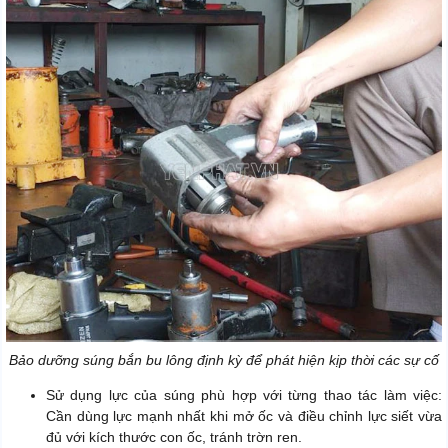
Bảo dưỡng súng bắn bu lông định kỳ để phát hiện kịp thời các sự cố
Sử dụng lực của súng phù hợp với từng thao tác làm việc:
Cần dùng lực mạnh nhất khi mở ốc và điều chỉnh lực siết vừa
đủ với kích thước con ốc, tránh trờn ren.