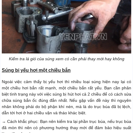
Kiểm tra lá gió của súng xem có cần phải thay mới hay không
Súng bị yếu hơi một chiều bắn
Ngoài việc cảm thấy bị yếu hơi thì nhiều loại súng hiện nay lại có
một chiều hơi bắn rất mạnh, một chiều bắn rất yếu. Bạn cần phân
biệt tình trạng này với việc súng bị hút hơi cả 2 chiều để có cách sửa
chữa súng bắn ốc đúng đắn nhất. Nếu gặp vấn đề này thì nguyên
nhân không phải do bộ phận khí nén, mà là do trục búa đã bị lệch,
dẫn tới hơi ở hai chiều vặn và tháo khác biệt.
→ Cách khắc phục: Bạn nên kiểm tra lại phần trục búa, nếu trục búa
đã mòn thì nên có phương hướng thay mới để đảm bảo hiệu suất