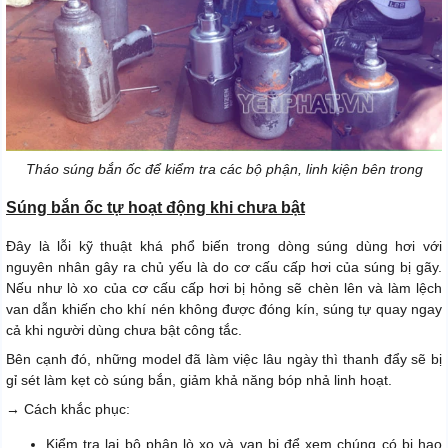
Tháo súng bắn ốc để kiểm tra các bộ phận, linh kiện bên trong
Súng bắn ốc tự hoạt động khi chưa bật
Đây là lỗi kỹ thuật khá phổ biến trong dòng súng dùng hơi với
nguyên nhân gây ra chủ yếu là do cơ cấu cấp hơi của súng bị gãy.
Nếu như lò xo của cơ cấu cấp hơi bị hỏng sẽ chèn lên và làm lệch
van dẫn khiến cho khí nén không được đóng kín, súng tự quay ngay
cả khi người dùng chưa bật công tắc.
Bên cạnh đó, những model đã làm việc lâu ngày thì thanh đẩy sẽ bị
gỉ sét làm kẹt cò súng bắn, giảm khả năng bóp nhả linh hoạt.
→ Cách khắc phục:
Kiểm tra lại bộ phận lò xo và van bi để xem chúng có bị hao