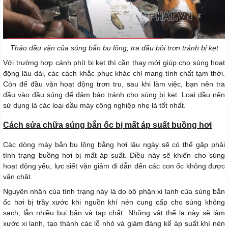
Tháo đầu vặn của súng bắn bu lông, tra dầu bôi trơn tránh bị kẹt
Với trường hợp cánh phít bị kẹt thì cần thay mới giúp cho súng hoạt
động lâu dài, các cách khắc phục khác chỉ mang tính chất tạm thời.
Còn để đầu vặn hoạt động trơn tru, s
au khi làm việc, bạn nên tra
dầu vào đầu súng để đảm bảo tránh cho súng bị kẹt. Loại dầu nên
sử dụng là các loại dầu máy công nghiệp nhẹ là tốt nhất.
Cách sửa chữa súng bắn ốc bị mất áp suất buồng hơi
Các dòng máy bắn bu lông bằng hơi lâu ngày sẽ có thể gặp phải
tình trạng buồng hơi bị mất áp suất. Điều này sẽ khiến cho súng
hoạt động yếu, lực siết vặn giảm đi dẫn đến các con ốc không được
vặn chặt.
Nguyên nhân của tình trạng này là do bộ phận xi lanh của súng bắn
ốc hơi bị trầy xước khi nguồn khí nén cung cấp cho súng không
sạch, lẫn nhiều bụi bẩn và tạp chất. Những vật thể lạ này sẽ làm
xước xi lanh, tạo thành các lỗ nhỏ và giảm đáng kể áp suất khí nén