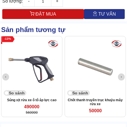
Số lượng:
-
+
ĐẶT MUA
TƯ VẤN
Sản phẩm tương tự
13
So sánh
So sánh
Súng xịt rửa xe ô tô áp lực cao
Chốt thanh truyền trục khuỷu máy
rửa xe
490000
50000
560000