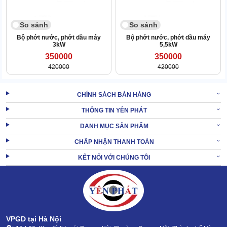
So sánh
So sánh
Bộ phớt nước, phớt dầu máy
Bộ phớt nước, phớt dầu máy
3kW
5,5kW
350000
350000
420000
420000
CHÍNH SÁCH BÁN HÀNG
THÔNG TIN YÊN PHÁT
DANH MỤC SẢN PHẨM
CHẤP NHẬN THANH TOÁN
Tạo áp, dẫn lực tốt
KẾT NỐI VỚI CHÚNG TÔI
Áp lực được truyền 100% đến khoang chứa nước thông qua bộ tay
biên.
Nhờ vậy, lực phun xịt của máy được tối ưu triệt để. Giúp tiến trình
làm sạch diễn ra cực hiệu quả, nhanh gọn.
VPGD tại Hà Nội
Dễ lắp ráp