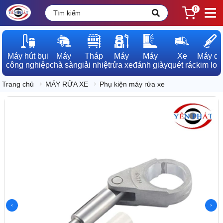
0
Máy hút bụi

Máy

Tháp

Máy

Máy

Xe

Máy dò

công nghiệp
chà sàn
giải nhiệt
rửa xe
đánh giày
quét rác
kim loạ
Trang chủ
MÁY RỬA XE
Phụ kiện máy rửa xe