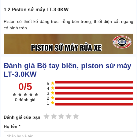
1.2 Piston sứ máy LT-3.0KW
Piston có thiết kế dáng trục, rỗng bên trong, thiết diện cắt ngang
có hình tròn.
Đánh giá Bộ tay biên, piston sứ máy
LT-3.0KW
0/5
5
4
3
2
0 đánh giá
1
1 sao
2 sao
3 sao
4 sao
5 sao
Đánh giá của bạn
Họ tên *