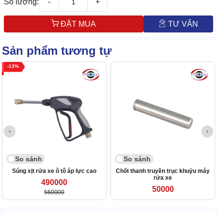
Số lượng:
-
+
ĐẶT MUA
TƯ VẤN
Sản phẩm tương tự
13
So sánh
So sánh
Súng xịt rửa xe ô tô áp lực cao
Chốt thanh truyền trục khuỷu máy
rửa xe
490000
50000
560000