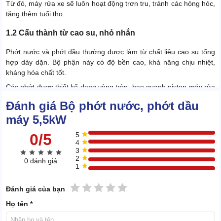
Từ đó, máy rửa xe sẽ luôn hoạt động trơn tru, tránh các hỏng hóc,
tăng thêm tuổi thọ.
1.2 Cấu thành từ cao su, nhỏ nhắn
Phớt nước và phớt dầu thường được làm từ chất liệu cao su tổng
hợp dày dặn. Bộ phận này có độ bền cao, khả năng chịu nhiệt,
kháng hóa chất tốt.
Các phớt được thiết kế dạng vòng tròn, bao quanh piston máy rửa
xe.
Đánh giá Bộ phớt nước, phớt dầu
máy 5,5kW
0/5
5
4
3
2
0 đánh giá
1
1 sao
2 sao
3 sao
4 sao
5 sao
Đánh giá của bạn
Họ tên *