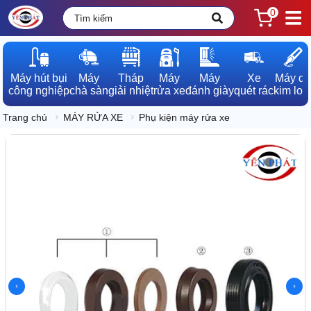
0
Máy hút bụi

Máy

Tháp

Máy

Máy

Xe

Máy dò

công nghiệp
chà sàn
giải nhiệt
rửa xe
đánh giày
quét rác
kim loạ
Trang chủ
MÁY RỬA XE
Phụ kiện máy rửa xe