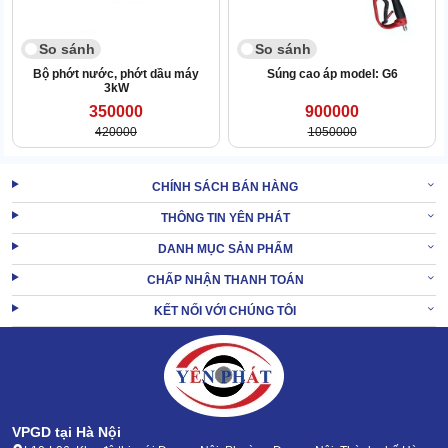
So sánh
So sánh
Bộ phớt nước, phớt dầu máy
Súng cao áp model: G6
3kW
350000
900000
420000
1050000
CHÍNH SÁCH BÁN HÀNG
THÔNG TIN YÊN PHÁT
DANH MỤC SẢN PHẨM
CHẤP NHẬN THANH TOÁN
Điều này đảm bảo hoạt động bền bỉ, tránh tình trạng rách hoặc
biến dạng dưới áp lực.
KẾT NỐI VỚI CHÚNG TÔI
Ngoài ra, việc lắp ráp phớt nước và phớt dầu cũng khá đơn giản.
Người dùng có thể tự thực hiện việc thay thế mà không cần đến sự
trợ giúp thợ sửa.
XEM THÊM:
Khớp đồng nối nhanh cho dây
VPGD tại Hà Nội