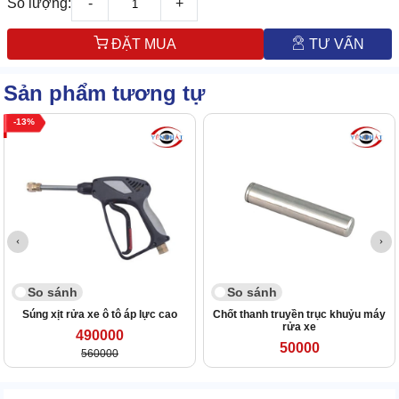
Số lượng:
-
+
ĐẶT MUA
TƯ VẤN
Sản phẩm tương tự
13
So sánh
So sánh
Súng xịt rửa xe ô tô áp lực cao
Chốt thanh truyền trục khuỷu máy
rửa xe
490000
50000
560000