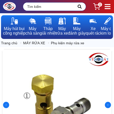
0
Máy hút bụi

Máy

Tháp

Máy

Máy

Xe

Máy dò

công nghiệp
chà sàn
giải nhiệt
rửa xe
đánh giày
quét rác
kim loạ
Trang chủ
MÁY RỬA XE
Phụ kiện máy rửa xe