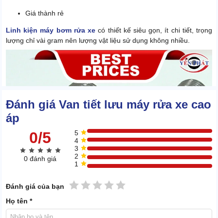
Giá thành rẻ
Linh kiện máy bơm rửa xe
có thiết kế siêu gọn, ít chi tiết, trọng
lượng chỉ vài gram nên lượng vật liệu sử dụng không nhiều.
Đánh giá Van tiết lưu máy rửa xe cao
áp
0/5
5
4
3
2
0 đánh giá
1
1 sao
2 sao
3 sao
4 sao
5 sao
Đánh giá của bạn
Họ tên *