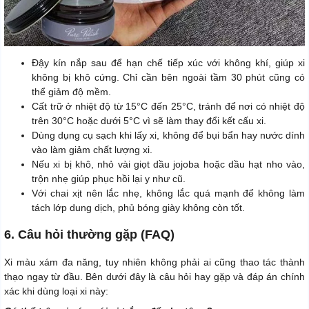
Đậy kín nắp sau để hạn chế tiếp xúc với không khí, giúp xi
không bị khô cứng. Chỉ cần bên ngoài tầm 30 phút cũng có
thể giảm độ mềm.
Cất trữ ở nhiệt độ từ 15°C đến 25°C, tránh để nơi có nhiệt độ
trên 30°C hoặc dưới 5°C vì sẽ làm thay đổi kết cấu xi.
Dùng dụng cụ sạch khi lấy xi, không để bụi bẩn hay nước dính
vào làm giảm chất lượng xi.
Nếu xi bị khô, nhỏ vài giọt dầu jojoba hoặc dầu hạt nho vào,
trộn nhẹ giúp phục hồi lại y như cũ.
Với chai xịt nên lắc nhẹ, không lắc quá mạnh để không làm
tách lớp dung dịch, phủ bóng giày không còn tốt.
6. Câu hỏi thường gặp (FAQ)
Xi màu xám đa năng, tuy nhiên không phải ai cũng thao tác thành
thạo ngay từ đầu. Bên dưới đây là câu hỏi hay gặp và đáp án chính
xác khi dùng loại xi này: