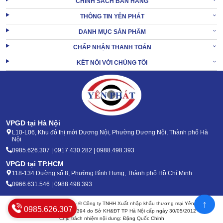
CHÍNH SÁCH BÁN HÀNG
THÔNG TIN YÊN PHÁT
DANH MỤC SẢN PHẨM
CHẤP NHẬN THANH TOÁN
KẾT NỐI VỚI CHÚNG TÔI
VPGD tại Hà Nội
L10-L06, Khu đô thị mới Dương Nội, Phường Dương Nội, Thành phố Hà
Nội
0985.626.307 | 0917.430.282 | 0988.498.393
VPGD tại TP.HCM
118-134 Đường số 8, Phường Bình Hưng, Thành phố Hồ Chí Minh
0966.631.546 | 0988.498.393
↑
Bản quyền 2020 - 2026 – © Công ty TNHH Xuất nhập khẩu thương mại Yên Phát
0985.626.307
Mã số thuế: 0105904394 do Sở KH&ĐT TP Hà Nội cấp ngày 30/05/2012
Chịu trách nhiệm nội dung: Đặng Quốc Chinh