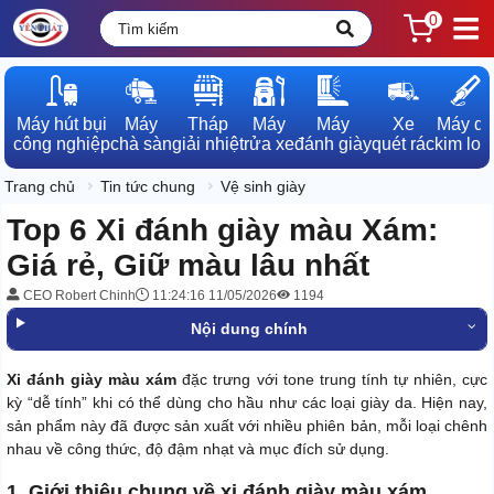
0
Máy hút bụi

Máy

Tháp

Máy

Máy

Xe

Máy dò

công nghiệp
chà sàn
giải nhiệt
rửa xe
đánh giày
quét rác
kim loạ
Trang chủ
Tin tức chung
Vệ sinh giày
Top 6 Xi đánh giày màu Xám:
Giá rẻ, Giữ màu lâu nhất
CEO Robert Chinh
11:24:16 11/05/2026
1194
Nội dung chính
Xi đánh giày màu xám
đặc trưng với tone trung tính tự nhiên, cực
kỳ “dễ tính” khi có thể dùng cho hầu như các loại giày da. Hiện nay,
sản phẩm này đã được sản xuất với nhiều phiên bản, mỗi loại chênh
nhau về công thức, độ đậm nhạt và mục đích sử dụng.
1. Giới thiệu chung về xi đánh giày màu xám