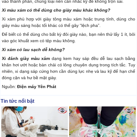
vào thành phần, chủng loại nên cân nhắc kỹ để không trộn sai.
Xi màu xám có thể dùng cho giày màu khác không?
Xi xám phù hợp với giày tông màu xám hoặc trung tính, dùng cho
giày màu sáng hoặc tối khác có thể gây “lệch pha”.
Để biết có thể dùng cho bất kỳ đôi giày nào, bạn nên thử lấy 1 ít, bôi
vào góc khuất xem có tệp màu không.
Xi xám có lau sạch dễ không?
Xi đánh giày màu xám
dạng kem hay sáp đều dễ lau sạch bằng
khăn hơi ướt hoặc bàn chải có lông chuyên dụng trong tích tắc. Tuy
nhiên, xi dạng sáp cứng hơn cần dùng lực nhẹ và lau kỹ để hạn chế
đóng cặn và hư bề mặt giày.
Nguồn:
Điện máy Yên Phát
Tin tức nổi bật