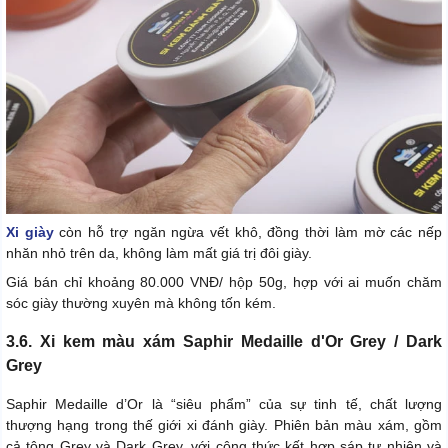
Xi giày
còn hỗ trợ ngăn ngừa vết khô, đồng thời làm mờ các nếp
nhăn nhỏ trên da, không làm mất giá trị đôi giày.
Giá bán chỉ khoảng 80.000 VNĐ/ hộp 50g, hợp với ai muốn chăm
sóc giày thường xuyên mà không tốn kém.
3.6. Xi kem màu xám Saphir Medaille d'Or Grey / Dark
Grey
Saphir Medaille d’Or là “siêu phẩm” của sự tinh tế, chất lượng
thượng hạng trong thế giới xi đánh giày. Phiên bản màu xám, gồm
cả tông Grey và Dark Grey, với công thức kết hợp sáp tự nhiên và