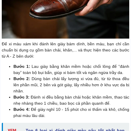
Để xi màu xám khi đánh lên giày bám dính, bền màu, bạn chỉ cần
chuẩn bị dụng cụ gồm bàn chải, khăn,... và thực hiện theo các bước
từ A - Z bên dưới:
Bước 1:
Lau giày bằng khăn mềm hoặc chổi lông để “đánh
bay” toàn bộ bụi bẩn, giúp xi bám tốt và ngăn ngừa trầy da.
Bước 2:
Dùng bàn chải lấy lượng xi vừa đủ, từ từ thoa đều
lên phần mũi, 2 bên và gót giày, lấy nhiều hơn ở khu vực da bị
nhăn.
Bước 3:
Đánh xi đều bằng bàn chải hoặc khăn mềm, thao tác
nhẹ nhàng theo 1 chiều, bao bọc cả phần quanh đế.
Bước 4:
Để giày nghỉ 10 - 15 phút cho xi thấm và khô, chống
phai màu lâu dài.
XEM
Top 6 loại xi đánh giày màu nâu tốt nhất bạn