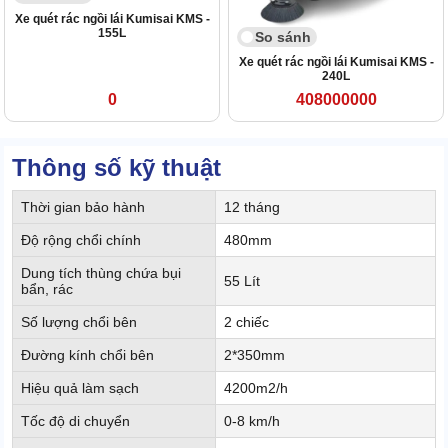
Xe quét rác ngồi lái Kumisai KMS -
155L
So sánh
Xe quét rác ngồi lái Kumisai KMS -
240L
0
408000000
Thông số kỹ thuật
Thời gian bảo hành
12 tháng
Độ rộng chổi chính
480mm
Dung tích thùng chứa bụi
55 Lít
bẩn, rác
Số lượng chổi bên
2 chiếc
Đường kính chổi bên
2*350mm
Hiệu quả làm sạch
4200m2/h
Tốc độ di chuyển
0-8 km/h