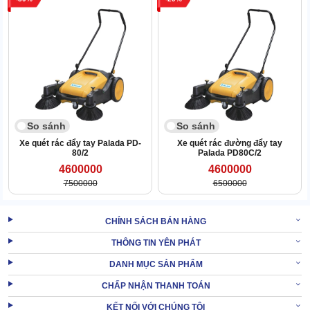
So sánh
So sánh
Xe quét rác đẩy tay Palada PD-
Xe quét rác đường đẩy tay
80/2
Palada PD80C/2
4600000
4600000
7500000
6500000
CHÍNH SÁCH BÁN HÀNG
THÔNG TIN YÊN PHÁT
Khi máy di chuyển, bánh xe quay làm 2 bàn chải bên xoay ngược
chiều nhau đẩy rác về phía bàn chải chính. Bàn chải dạng con lăn
DANH MỤC SẢN PHẨM
quay tròn cuốn bụi rác này vào thùng chứa.
CHẤP NHẬN THANH TOÁN
Máy có 2 bánh xe lớn cùng 1 bánh xe dẫn hướng, kết hợp tay đẩy
KẾT NỐI VỚI CHÚNG TÔI