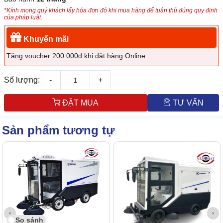
*Kính mong quý khách lấy hóa đơn đỏ khi mua hàng để tuân thủ đúng quy định
của pháp luật.
Khuyến mãi
Tặng voucher 200.000đ khi đặt hàng Online
Số lượng:
-
+
ĐẶT MUA
TƯ VẤN
Sản phẩm tương tự
So sánh