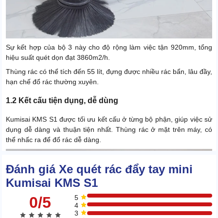
Sự kết hợp của bộ 3 này cho độ rộng làm việc tận 920mm, tổng
hiệu suất quét dọn đạt 3860m2/h.
Thùng rác có thể tích đến 55 lít, đựng được nhiều rác bẩn, lâu đầy,
hạn chế đổ rác thường xuyên.
1.2 Kết cấu tiện dụng, dễ dùng
Kumisai KMS S1 được tối ưu kết cấu ở từng bộ phận, giúp việc sử
dụng dễ dàng và thuận tiện nhất. Thùng rác ở mặt trên máy, có
thể nhấc ra để đổ rác dễ dàng.
Đánh giá Xe quét rác đẩy tay mini
Kumisai KMS S1
0/5
5
4
3