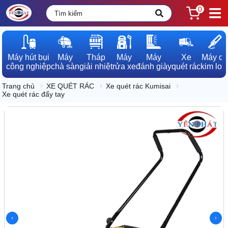
0
Máy hút bụi

Máy

Tháp

Máy

Máy

Xe

Máy dò

công nghiệp
chà sàn
giải nhiệt
rửa xe
đánh giày
quét rác
kim loạ
Trang chủ
XE QUÉT RÁC
Xe quét rác Kumisai
Xe quét rác đẩy tay