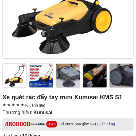
Xe quét rác đẩy tay mini Kumisai KMS S1
(0 đánh giá)
Thương hiệu:
Kumisai
4600000
5500000
-16%
(Giá chưa bao gồm VAT)
Còn hàng
Bảo hành
12 tháng