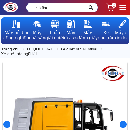
0
Máy hút bụi

Máy

Tháp

Máy

Máy

Xe

Máy dò

công nghiệp
chà sàn
giải nhiệt
rửa xe
đánh giày
quét rác
kim loạ
Trang chủ
XE QUÉT RÁC
Xe quét rác Kumisai
Xe quét rác ngồi lái