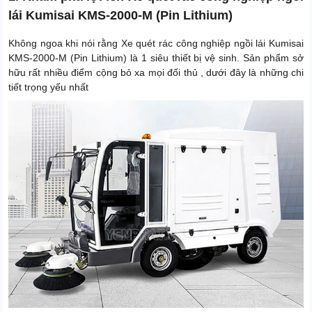
lái Kumisai KMS-2000-M (Pin Lithium)
Rãnh trục
1200mm
Kiểu làm việc
Ngồi lái
Không ngoa khi nói rằng Xe quét rác công nghiệp ngồi lái Kumisai
KMS-2000-M (Pin Lithium) là 1 siêu thiết bị vệ sinh. Sản phẩm sở
Kích thước sản phẩm
4300 x 2350 x 2460mm
hữu rất nhiều điểm cộng bỏ xa mọi đối thủ , dưới đây là những chi
tiết trọng yếu nhất
Trọng lượng đóng gói
2030 kg
Loại truyền động
Pin Lithium
Màu sắc
Trắng - Vàng
Điều hoà (48V) - Ống hút bụi
Phụ kiện mua thêm
cầm tay
Thời gian làm việc liên tục
3 - 5h
Xuất xứ
Chính hãng