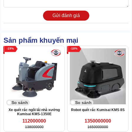
Gửi đánh giá
Sản phẩm khuyến mại
19
18
So sánh
So sánh
Xe quét rác ngồi lái nhà xưởng
Robot quét rác Kumisai KMS 8S
Kumisai KMS-1350E
112000000
1350000000
Không chỉ vậy, máy còn có kết cấu siêu nhẹ, khả năng lưu trữ
138000000
1650000000