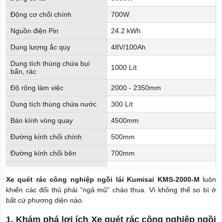
Động cơ chổi chính
700W
Nguồn điện Pin
24.2 kWh
Dung lượng ắc quy
48V/100Ah
Dung tích thùng chứa bụi
1000 Lít
bẩn, rác
Độ rộng làm việc
2000 - 2350mm
Dung tích thùng chứa nước
300 Lít
Bán kính vòng quay
4500mm
Đường kính chổi chính
500mm
Đường kính chổi bên
700mm
Số lượng chổi bên
4 chổi
Xe quét rác công nghiệp ngồi lái Kumisai KMS-2000-M
luôn
Tốc độ di chuyển
10 km/h
khiến các đối thủ phải “ngả mũ” chào thua. Vì không thể so bì ở
bất cứ phương diện nào.
Khả năng leo dốc
25%
1. Khám phá lợi ích Xe quét rác công nghiệp ngồi
Chiều dài cơ sở
1900m