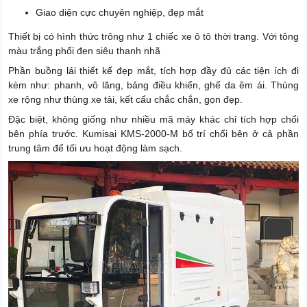
Giao diện cực chuyên nghiệp, đẹp mắt
Thiết bị có hình thức trông như 1 chiếc xe ô tô thời trang. Với tông
màu trắng phối đen siêu thanh nhã
Phần buồng lái thiết kế đẹp mắt, tích hợp đầy đủ các tiện ích đi
kèm như: phanh, vô lăng, bảng điều khiển, ghế da êm ái. Thùng
xe rộng như thùng xe tải, kết cấu chắc chắn, gọn đẹp.
Đặc biệt, không giống như nhiều mã máy khác chỉ tích hợp chổi
bên phía trước. Kumisai KMS-2000-M bố trí chổi bên ở cả phần
trung tâm để tối ưu hoạt động làm sạch.