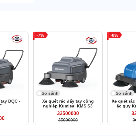
7
8
So sánh
So sánh
 tay DQC -
Xe quét rác đẩy tay công
Xe quét rác
F
nghiệp Kumisai KMS S3
ắc quy K
32500000
3
00
35000000
3