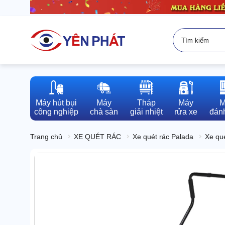
Máy hút bụi

Máy

Tháp

Máy

M
công nghiệp
chà sàn
giải nhiệt
rửa xe
đánh
Trang chủ
XE QUÉT RÁC
Xe quét rác Palada
Xe qué