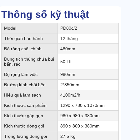
Thông số kỹ thuật
Model
PD80c/2
Thời gian bảo hành
12 tháng
Độ rộng chổi chính
480mm
Dung tích thùng chứa bụi
50 Lít
bẩn, rác
Độ rộng làm việc
980mm
Đường kính chổi bên
2*350mm
Hiệu quả làm sạch
4100m2/h
Kích thước sản phẩm
1290 x 780 x 1070mm
Kích thước gấp gọn
980 x 980 x 380mm
Kích thước đóng gói
890 x 800 x 380mm
Trọng lượng đóng gói
27.5 Kg