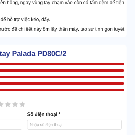
 bên hông, ngay vùng tay chạm vào còn có tấm đệm để tiện
để hỗ trợ việc kéo, đẩy.
ước để chi tiết này ôm lấy thân máy, tạo sự tinh gọn tuyệt
tay Palada PD80C/2
sao
2 sao
3 sao
4 sao
5 sao
Số điện thoại *