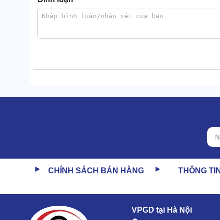
Vỏ máy có giao diện rất đẹp với 2 tông màu chủ đạo 
và phía dưới).
Do được làm từ nhựa cao cấp nên chi tiết này chống 
CHÍNH SÁCH BÁN HÀNG
THÔNG TI
Thùng chứa
Thùng chứa của Palada PD80C/2 nằm ngay bên tron
này là 40l, đủ lớn để máy có thể vận hành 4-6 tiếng.
VPGD tại Hà Nội