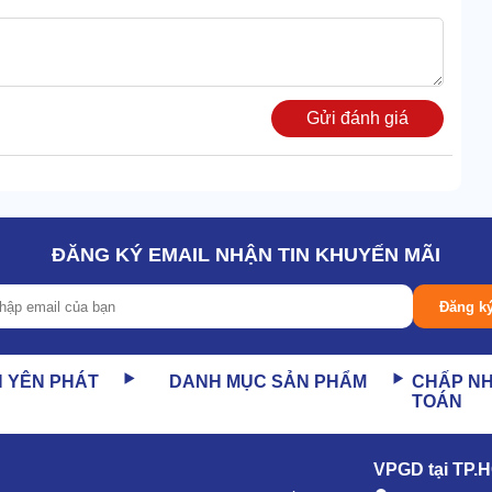
Gửi đánh giá
ĐĂNG KÝ EMAIL NHẬN TIN KHUYẾN MÃI
là vàng cam (phía trên), đen thuần (dọc đường viền quanh
Đăng k
ẩm, chịu va đập ấn tượng.
N YÊN PHÁT
DANH MỤC SẢN PHẨM
CHẤP N
TOÁN
g thân máy (nắp vàng cam). Tổng dung tích của bộ phận
VPGD tại TP.