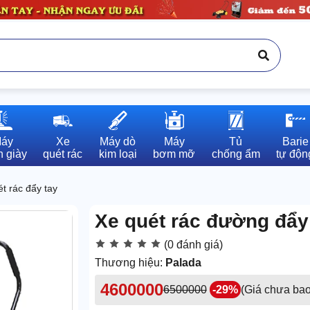
áy

Xe

Máy dò

Máy

Tủ

Barie

 giày
quét rác
kim loại
bơm mỡ
chống ẩm
tự độn
t rác đẩy tay
Xe quét rác đường đẩy
(0 đánh giá)
Thương hiệu:
Palada
4600000
6500000
-29%
(Giá chưa ba