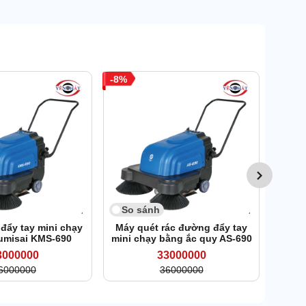
8
So 
Xe qu
So sánh
 đẩy tay mini chạy
Máy quét rác đường đẩy tay
umisai KMS-690
mini chạy bằng ắc quy AS-690
3000000
33000000
6000000
36000000