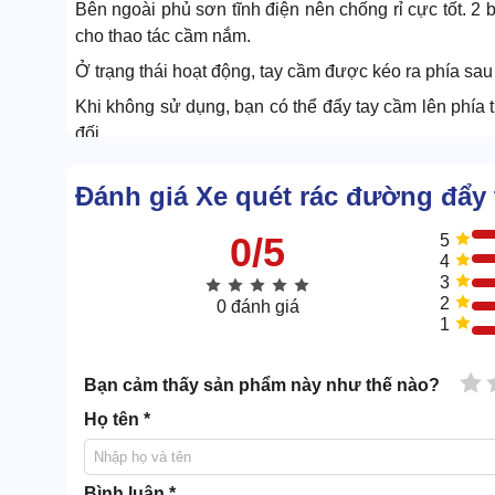
Bên ngoài phủ sơn tĩnh điện nên chống rỉ cực tốt. 2
cho thao tác cầm nắm.
Ở trạng thái hoạt động, tay cầm được kéo ra phía sau 
Khi không sử dụng, bạn có thể đẩy tay cầm lên phía tr
đối.
Vỏ máy
Đánh giá Xe quét rác đường đẩy 
0/5
5
4
3
2
0 đánh giá
1
1 
Bạn cảm thấy sản phẩm này như thế nào?
Họ tên *
Bình luận *