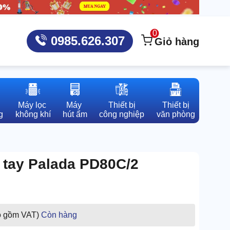
0
0985.626.307
Giỏ hàng
Máy lọc 

Máy 

Thiết bị

Thiết bị

g
không khí
hút ẩm
công nghiệp
văn phòng
 tay Palada PD80C/2
o gồm VAT)
Còn hàng