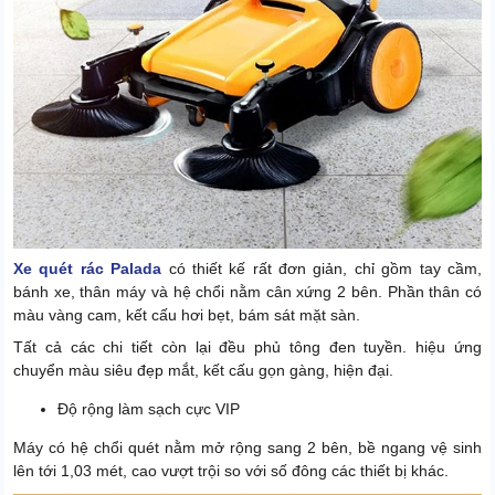
Xe quét rác Palada
có thiết kế rất đơn giản, chỉ gồm tay cầm,
bánh xe, thân máy và hệ chổi nằm cân xứng 2 bên. Phần thân có
màu vàng cam, kết cấu hơi bẹt, bám sát mặt sàn.
Tất cả các chi tiết còn lại đều phủ tông đen tuyền. hiệu ứng
chuyển màu siêu đẹp mắt, kết cấu gọn gàng, hiện đại.
Độ rộng làm sạch cực VIP
Máy có hệ chổi quét nằm mở rộng sang 2 bên, bề ngang vệ sinh
lên tới 1,03 mét, cao vượt trội so với số đông các thiết bị khác.