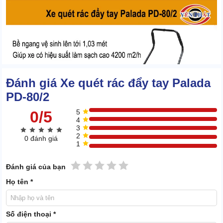
Đánh giá Xe quét rác đẩy tay Palada
PD-80/2
0/5
5
4
3
2
0 đánh giá
1
1 sao
2 sao
3 sao
4 sao
5 sao
Đánh giá của bạn
Họ tên *
Vậy nên, trong mỗi giờ làm việc,
xe quét rác công nghiệp
có thể
dọn sạch 4200m2 mặt sàn.
Số điện thoại *
Hiệu quả gom rác cao hiếm có