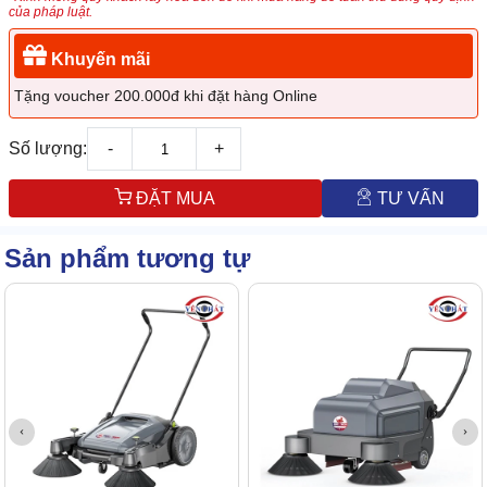
của pháp luật.
Khuyến mãi
Tặng voucher 200.000đ khi đặt hàng Online
Số lượng:
-
+
ĐẶT MUA
TƯ VẤN
Sản phẩm tương tự