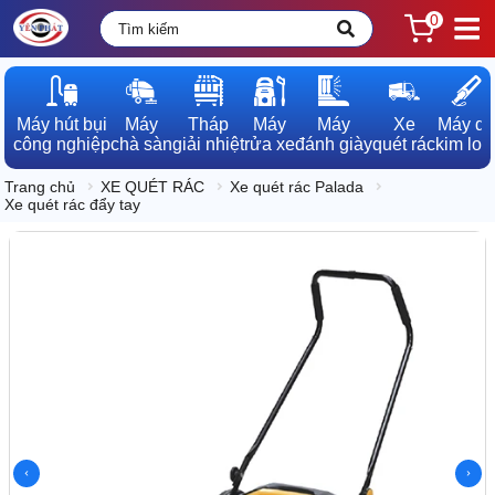
0
Máy hút bụi

Máy

Tháp

Máy

Máy

Xe

Máy dò

công nghiệp
chà sàn
giải nhiệt
rửa xe
đánh giày
quét rác
kim loạ
Trang chủ
XE QUÉT RÁC
Xe quét rác Palada
Xe quét rác đẩy tay