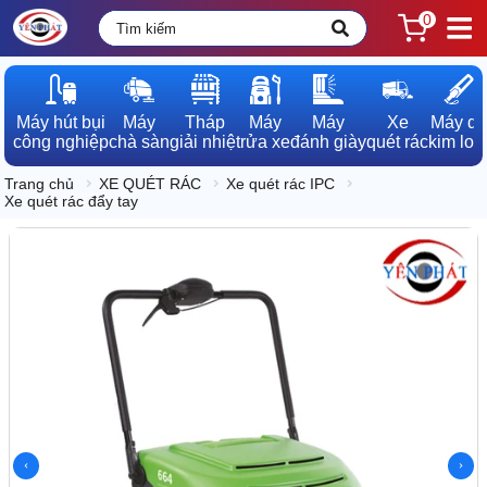
0
Máy hút bụi

Máy

Tháp

Máy

Máy

Xe

Máy dò

công nghiệp
chà sàn
giải nhiệt
rửa xe
đánh giày
quét rác
kim loạ
Trang chủ
XE QUÉT RÁC
Xe quét rác IPC
Xe quét rác đẩy tay