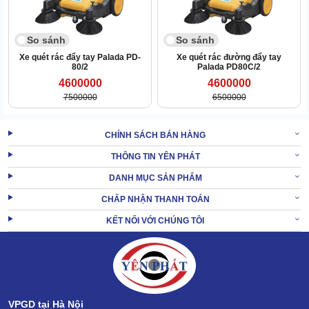
So sánh
So sánh
Xe quét rác đẩy tay Palada PD-
Xe quét rác đường đẩy tay
80/2
Palada PD80C/2
4600000
4600000
7500000
6500000
CHÍNH SÁCH BÁN HÀNG
THÔNG TIN YÊN PHÁT
DANH MỤC SẢN PHẨM
CHẤP NHẬN THANH TOÁN
Tiết kiệm trên mọi phương diện
KẾT NỐI VỚI CHÚNG TÔI
Giá thành của xe quét dọn rác IPC 664 là cực rẻ nên giúp tối ưu
phí đầu tư. Quá trình hoạt động không dùng nhiều năng lượng, hư
hỏng hiếm khi xảy ra.
Độ bền máy cực cao nên không tốn kém tiền thay mới.
VPGD tại Hà Nội