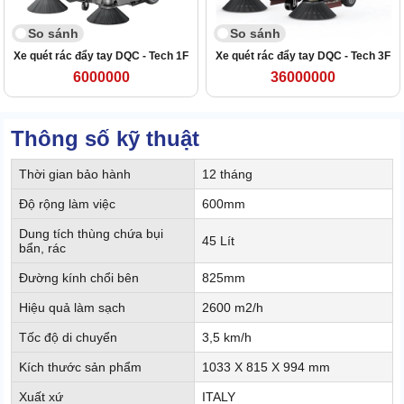
So sánh
So sánh
Xe quét rác đẩy tay DQC - Tech 1F
Xe quét rác đẩy tay DQC - Tech 3F
6000000
36000000
Thông số kỹ thuật
Thời gian bảo hành
12 tháng
Độ rộng làm việc
600mm
Dung tích thùng chứa bụi
45 Lít
bẩn, rác
Đường kính chổi bên
825mm
Hiệu quả làm sạch
2600 m2/h
Tốc độ di chuyển
3,5 km/h
Kích thước sản phẩm
1033 X 815 X 994 mm
Xuất xứ
ITALY