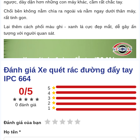
ngược, dày dặn hơn những con máy khác, cầm rất chắc tay.
Chổi bên không nằm chìa ra ngoài và nằm ngay dưới thân máy,
rất tinh gọn.
Lại thêm cách phối màu ghi - xanh lá cực đẹp mắt, dễ gây ấn
tượng với người quan sát.
Đánh giá Xe quét rác đường đẩy tay
IPC 664
0/5
5
4
3
2
0 đánh giá
1
1 sao
2 sao
3 sao
4 sao
5 sao
Đánh giá của bạn
Họ tên *