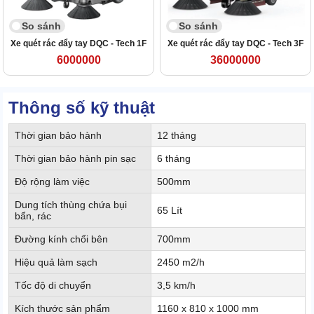
So sánh
So sánh
Xe quét rác đẩy tay DQC - Tech 1F
Xe quét rác đẩy tay DQC - Tech 3F
6000000
36000000
Thông số kỹ thuật
Thời gian bảo hành
12 tháng
Thời gian bảo hành pin sạc
6 tháng
Độ rộng làm việc
500mm
Dung tích thùng chứa bụi
65 Lít
bẩn, rác
Đường kính chổi bên
700mm
Hiệu quả làm sạch
2450 m2/h
Tốc độ di chuyển
3,5 km/h
Kích thước sản phẩm
1160 x 810 x 1000 mm