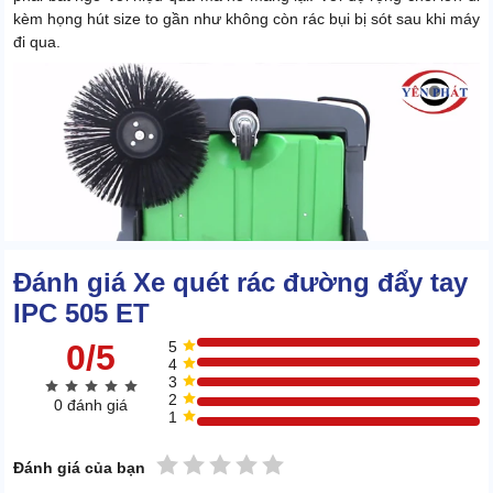
kèm họng hút size to gần như không còn rác bụi bị sót sau khi máy
đi qua.
Đánh giá Xe quét rác đường đẩy tay
IPC 505 ET
0/5
5
4
3
2
0 đánh giá
1
Motor siêu bền khỏe được tích hợp cho sức mạnh quét dọn đạt tới
1 sao
2 sao
3 sao
4 sao
5 sao
Đánh giá của bạn
2450 m2/h. Máy di chuyển tốt với tốc độ 3,5 km/h vừa không hao