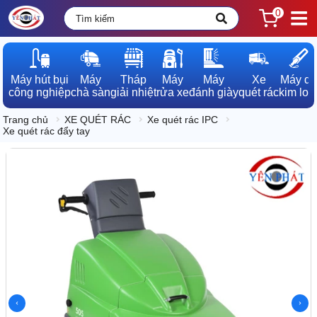
0
Máy hút bụi

Máy

Tháp

Máy

Máy

Xe

Máy dò

công nghiệp
chà sàn
giải nhiệt
rửa xe
đánh giày
quét rác
kim loạ
Trang chủ
XE QUÉT RÁC
Xe quét rác IPC
Xe quét rác đẩy tay