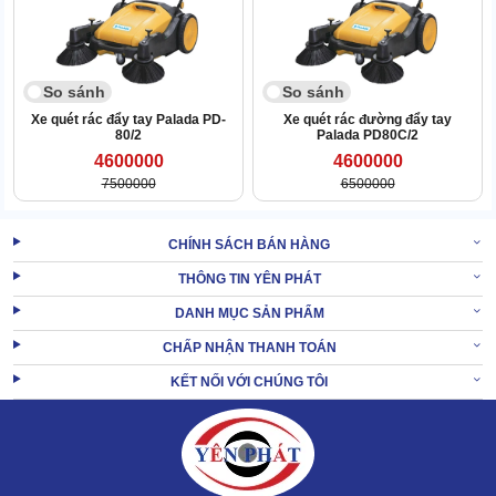
vào chính giữa máy trước khi đi vào thùng chứa.
So sánh
So sánh
Xe quét rác đẩy tay Palada PD-
Xe quét rác đường đẩy tay
80/2
Palada PD80C/2
4600000
4600000
7500000
6500000
CHÍNH SÁCH BÁN HÀNG
THÔNG TIN YÊN PHÁT
DANH MỤC SẢN PHẨM
CHẤP NHẬN THANH TOÁN
KẾT NỐI VỚI CHÚNG TÔI
XEM THÊM:
Xe quét rác đường đẩy tay Palada PD-80/1