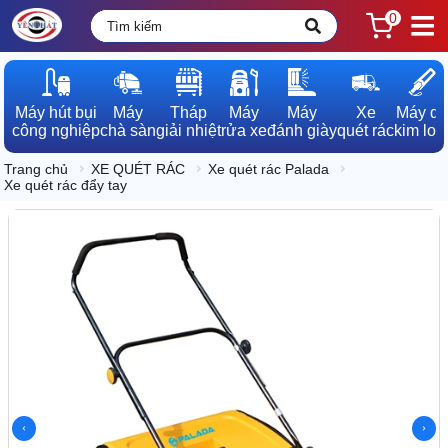
0
Máy hút bụi

Máy

Tháp

Máy

Máy

Xe

Máy dò

công nghiệp
chà sàn
giải nhiệt
rửa xe
đánh giày
quét rác
kim loạ
Trang chủ
XE QUÉT RÁC
Xe quét rác Palada
Xe quét rác đẩy tay