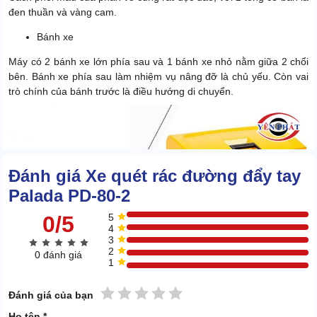
đen thuần và vàng cam.
Bánh xe
Máy có 2 bánh xe lớn phía sau và 1 bánh xe nhỏ nằm giữa 2 chổi
bên. Bánh xe phía sau làm nhiệm vụ nâng đỡ là chủ yếu. Còn vai
trò chính của bánh trước là điều hướng di chuyển.
Đánh giá Xe quét rác đường đẩy tay
Palada PD-80-2
0/5
5
4
3
2
0 đánh giá
1
1 sao
2 sao
3 sao
4 sao
5 sao
Đánh giá của bạn
Họ tên *