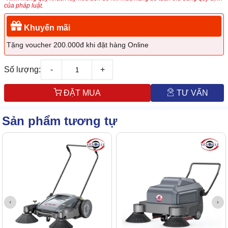
của pháp luật.
Khuyến mãi
Tặng voucher 200.000đ khi đặt hàng Online
Số lượng:
-
+
ĐẶT MUA
TƯ VẤN
Sản phẩm tương tự