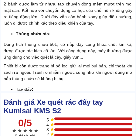
2 bánh được làm từ nhựa, tạo chuyển động mềm mượt trên mọi
mặt sàn. Kết hợp với chuyển động cơ học của chổi nên không gây
ra tiếng động lớn. Dưới đáy vẫn còn bánh xoay giúp điều hướng,
luôn đi được chính xác theo điều khiển của tay.
Thùng chứa rác:
Dung tích thùng chứa 50L, có nắp đậy cùng khóa chốt kín kẽ,
đựng được rác kích cỡ lớn. Với công dụng này, máy thường được
ứng dụng cho việc quét lá cây, giấy vụn,..
Thiết bị còn được trang bị bộ lọc, giữ lại mọi bụi bẩn, chỉ thoát khí
sạch ra ngoài. Tránh ô nhiễm ngược cũng như khi người dùng mở
nắp thùng chứa sẽ không bị bụi.
Tay đẩy:
Đánh giá Xe quét rác đẩy tay
Kumisai KMS S2
0/5
5
4
3
2