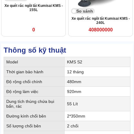
Xe quét rác ngồi lái Kumisai KMS -
155L
So sánh
Xe quét rác ngồi lái Kumisai KMS -
240L
0
408000000
Thông số kỹ thuật
Model
KMS S2
Thời gian bảo hành
12 tháng
Độ rộng chổi chính
480mm
Độ rộng làm việc
920mm
Dung tích thùng chứa bụi
55 Lít
bẩn, rác
Đường kính chổi bên
2*350mm
Số lượng chổi bên
2 chổi