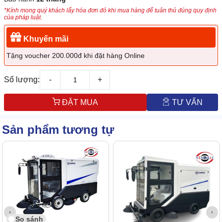
*Kính mong quý khách lấy hóa đơn đỏ khi mua hàng để tuân thủ đúng quy định
của pháp luật.
Khuyến mãi
Tặng voucher 200.000đ khi đặt hàng Online
Số lượng:
-
+
ĐẶT MUA
TƯ VẤN
Sản phẩm tương tự
So sánh