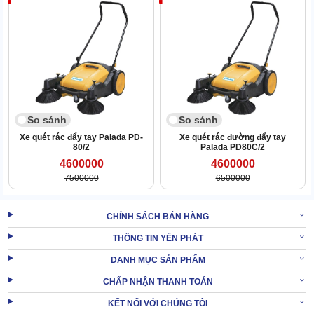
1.1 Hiệu năng làm sạch vượt trội, hoạt động nhiều giờ
Xe quét rác đẩy tay
vận hành nhanh/chậm hoàn toàn phụ thuộc
vào vận tốc di chuyển của người dùng. Khó mà đưa ra dẫn chứng
cụ thể cho hiệu quả dọn rác, tựu chung đều ~ 2350m2/h.
So sánh
So sánh
Xe quét rác đẩy tay Palada PD-
Xe quét rác đường đẩy tay
80/2
Palada PD80C/2
4600000
4600000
7500000
6500000
CHÍNH SÁCH BÁN HÀNG
THÔNG TIN YÊN PHÁT
DANH MỤC SẢN PHẨM
CHẤP NHẬN THANH TOÁN
KẾT NỐI VỚI CHÚNG TÔI