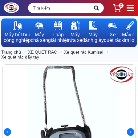
0
Máy hút bụi

Máy

Tháp

Máy

Máy

Xe

Máy dò

công nghiệp
chà sàn
giải nhiệt
rửa xe
đánh giày
quét rác
kim loạ
Trang chủ
XE QUÉT RÁC
Xe quét rác Kumisai
Xe quét rác đẩy tay