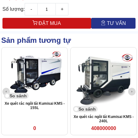
Số lượng:
-
+
ĐẶT MUA
TƯ VẤN
Sản phẩm tương tự
So sánh
Xe quét rác ngồi lái Kumisai KMS -
155L
So sánh
Xe quét rác ngồi lái Kumisai KMS -
240L
0
408000000