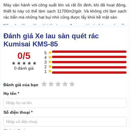
Máy vận hành với công suất lớn và rất ổn định, khi đã hoạt động,
thiết bị này có thể làm sạch 11700m2/giờ. Và không chỉ làm sạch
rác bẩn mà những hạt bụi nhỏ cũng được lấy khỏi bề mặt sàn.
Năng lực làm việc nói trên tương đương với sức bỏ ra của gần
chục nhân công. Chỉ cần so sánh như vậy, bạn cũng đủ hiểu công
Đánh giá Xe lau sàn quét rác
năng xe ưu tú đến mức nào.
Kumisai KMS-85
0/5
5
4
3
2
0 đánh giá
1
1 sao
2 sao
3 sao
4 sao
5 sao
Đánh giá của bạn
Họ tên *
Số điện thoại *