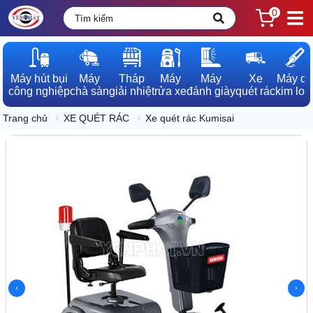
0
Máy hút bụi

Máy

Tháp

Máy

Máy

Xe

Máy dò

công nghiệp
chà sàn
giải nhiệt
rửa xe
đánh giày
quét rác
kim loạ
Trang chủ
XE QUÉT RÁC
Xe quét rác Kumisai